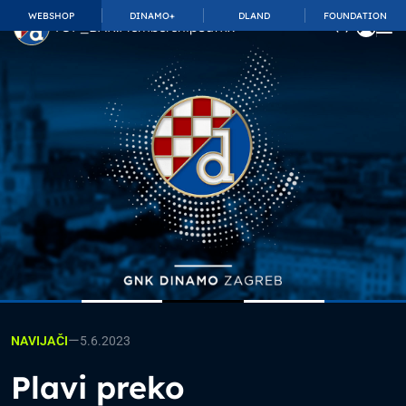
WEBSHOP
DINAMO+
DLAND
FOUNDATION
TOP_BAR.MembershipSuffix
—
5.6.2023
NAVIJAČI
Plavi preko