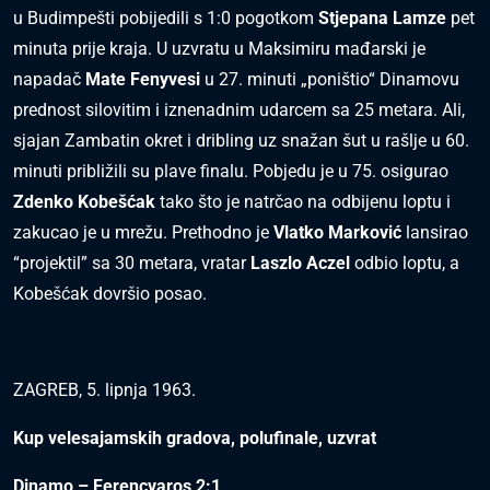
u Budimpešti pobijedili s 1:0 pogotkom
Stjepana Lamze
pet
minuta prije kraja. U uzvratu u Maksimiru mađarski je
napadač
Mate Fenyvesi
u 27. minuti „poništio“ Dinamovu
prednost silovitim i iznenadnim udarcem sa 25 metara. Ali,
sjajan Zambatin okret i dribling uz snažan šut u rašlje u 60.
minuti približili su plave finalu. Pobjedu je u 75. osigurao
Zdenko Kobešćak
tako što je natrčao na odbijenu loptu i
zakucao je u mrežu. Prethodno je
Vlatko Marković
lansirao
“projektil” sa 30 metara, vratar
Laszlo Aczel
odbio loptu, a
Kobešćak dovršio posao.
ZAGREB, 5. lipnja 1963.
Kup velesajamskih gradova, polufinale, uzvrat
Dinamo – Ferencvaros 2:1