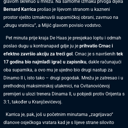
glavom skrenuo u mrežu. Na samome izmaku prvoga dijela
Bernard Karrica
prošao je lijevom stranom u kazneni
prostor vješto izmaknuvši suparničkoj obrani, zavrnuo na
„drugu vratnicu“, a Mijić glavom povisio vodstvo.
Pet minuta prije kraja De Haas je presjekao loptu i odmah
poslao dugu u kontranapad gdje ju je
prihvatio Crnac i
efektno završio akciju za treći gol
. Crnac je s navršenih
tek
17 godina bio najmlađi igrač u zapisniku
, dakle računajući
oba suparnika, a ovo mu je ujedno bio drugi nastup za
Dinamo II i, isto tako – drugi pogodak. Mrežu je zatresao i u
prethodnoj maksimirskoj utakmici, na Cvitanovićevoj
premijeri u ulozi trenera Dinama II, u pobjedi protiv Orijenta s
3:1, također u Kranjčevićevoj.
Karrica je, pak, još u početnim minutama „zagrijavao“
dlanove osječkoga vratara kad je s lijeve strane silovito