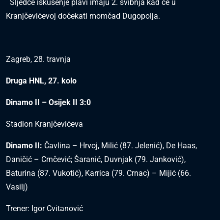
Sljedće iskušenje plavi imaju 2. svibnja kad će u
Kranjčevićevoj dočekati momčad Dugopolja.
Zagreb, 28. travnja
Druga HNL, 27. kolo
Dinamo II – Osijek II 3:0
Stadion Kranjčevićeva
Dinamo II:
Čavlina – Hrvoj, Milić (87. Jelenić), De Haas,
Daničić – Crnčević; Šaranić, Duvnjak (79. Janković),
Baturina (87. Vukotić), Karrica (79. Crnac) – Mijić (66.
Vasilj)
Trener: Igor Cvitanović