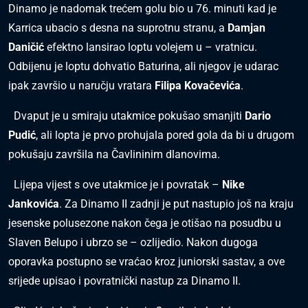
Dinamo je nadomak trećem golu bio u 76. minuti kad je
Karrica ubacio s desna na suprotnu stranu, a
Damjan
Daničić
efektno lansirao loptu volejem u – vratnicu.
Odbijenu je loptu dohvatio Baturina, ali njegov je udarac
ipak završio u naručju vratara
Filipa Kovačevića
.
Dvaput je u smiraju utakmice pokušao smanjiti
Dario
Pudić
, ali lopta je prvo prohujala pored gola da bi u drugom
pokušaju završila na Čavlininim dlanovima.
Lijepa vijest s ove utakmice je i povratak –
Nike
Jankovića
. Za Dinamo II zadnji je put nastupio još na kraju
jesenske polusezone nakon čega je otišao na posudbu u
Slaven Belupo i ubrzo se – ozlijedio. Nakon dugoga
oporavka postupno se vraćao kroz juniorski sastav, a ove
srijede upisao i povratnički nastup za Dinamo II.