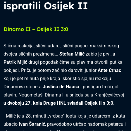
ispratili Osijek II
Dinamo II – Osijek II 3:0
Slična reakcija, slični udarci, slični pogoci maksimirskog
dvojca sličnih prezimena...
Stefan Milić
zabio je prvi, a
Patrik Mijić
drugi pogodak čime su plavima otvorili put ka
pobjedi. Priču je potom začinio daroviti junior
Ante Crnac
koji je pet minuta prije kraja iskoristio sjajnu reakciju
Dinamova stopera
Justina de Haasa
i postigao treći gol
plavih. Nogometaši Dinama II u srijedu su u Kranjčevićevoj
u dvoboju 27. kola Druge HNL svladali Osijek II s 3:0
.
Milić je u 28. minuti „vrebao“ loptu koju je udarcem iz kuta
ubacio
Ivan Šaranić
, pravodobno utrčao nadomak petercu i