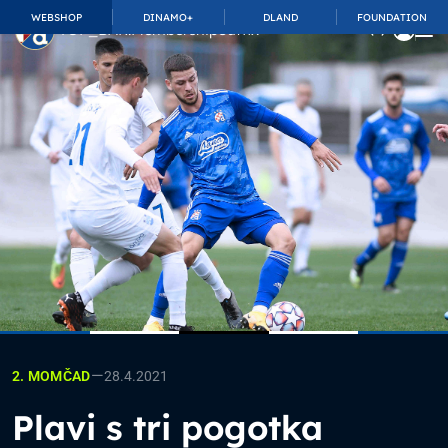
WEBSHOP
DINAMO+
DLAND
FOUNDATION
TOP_BAR.MembershipSuffix
—
28.4.2021
2. MOMČAD
Plavi s tri pogotka