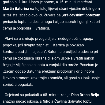
gađao bliži kut. Ubrzo je potom, u 15. minuti, rastrčani
Martin Baturina
na toj istoj lijevoj strani vještim driblingom
iz težišta izbacio dvojicu čuvara pa
„oršićevskim“ potezom
prebacio loptu na desnu nogu i ciljao suprotni gornji kut pri
čemu je pogodila – vratnicu.
Plavi su u smiraju prvoga dijela, nedugo uoči drugoga
pogotka, još dvaput zaprijetili. Karrica je povukao
kontranapad „tri na jedan“, Baturina proslijedio udesno pri
čemu se gostujuća obrana dijelom uspjela vratiti nakon
čega je Mijić poslao loptu u vanjski dio mreže. Poseban je
„začin“ dodao Baturina efektnim prodorom i driblingom
lijevom stranom kroz trojicu braniča, ali gosti su ipak uspjeli
spriječiti pogodak.
Osječani su pokušali u 68. minuti kad je
Dion Drena Beljo
snažno pucao iskosa, a
Nikola Čavlina
dohvatio loptu.