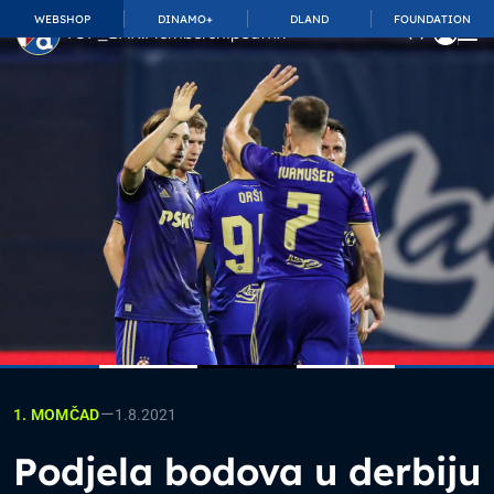
WEBSHOP
DINAMO+
DLAND
FOUNDATION
TOP_BAR.MembershipSuffix
—
1.8.2021
1. MOMČAD
Podjela bodova u derbiju