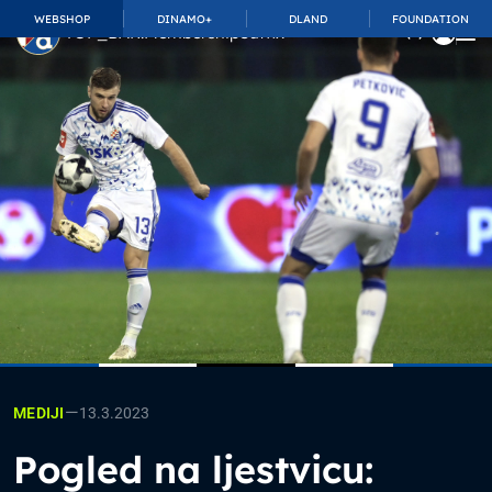
WEBSHOP
DINAMO+
DLAND
FOUNDATION
TOP_BAR.MembershipSuffix
—
13.3.2023
MEDIJI
Pogled na ljestvicu: