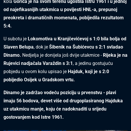
kola
Gorica je na svom terenu ugostila Istru 1961 i u jednoj
od najefikasnijih utakmica u povijesti HNL-a, prepunoj
preokreta i dramatičnih momenata, pobijedila rezultatom
5:4.
U subotu je
Lokomotiva u Kranjčevićevoj s 1:0 bila bolja od
Slaven Belupa
, dok je
Šibenik na Šubićevcu s 2:1 svladao
Dinamo.
Nedjelja je donijela još dvije utakmice -
Rijeka je na
Rujevici nadjačala Varaždin s 3:1
, a jedinu gostujuću
pobjedu u ovom kolu upisao je
Hajduk, koji je s 2:0
pobijedio Osijek u Gradskom vrtu.
Dinamo je zadržao vodeću poziciju u prvenstvu - plavi
imaju 56 bodova, devet više od drugoplasiranog Hajduka
uz utakmicu manje, koju će nadoknaditi u srijedu
gostovanjem kod Istre 1961.