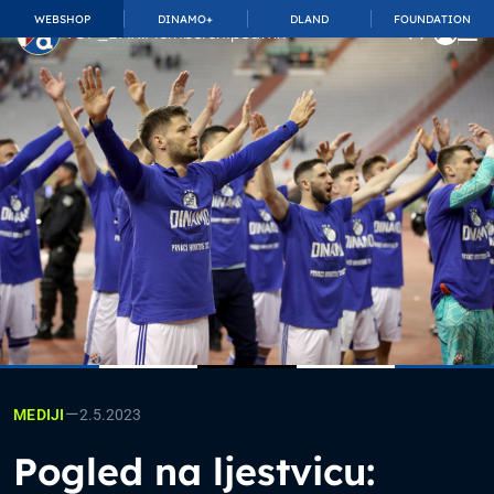
WEBSHOP
DINAMO+
DLAND
FOUNDATION
TOP_BAR.MembershipSuffix
—
2.5.2023
MEDIJI
Pogled na ljestvicu: