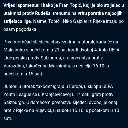
Vrijedi spomenuti i kako je Fran Topić, koji je bio strijelac u
utakmici protiv Rudeša, trenutno na vrhu poretka najboljih
strijelaca lige
. Naime, Topić i Niko Gajzler iz Rijeke imaju po
osam pogodaka.
Prva momčad sljedeću obavezu ima u utorak, kada će na
Maksimiru s početkom u 21 sat igrati dvoboj 4. kola UEFA
Lige prvaka protiv Salzburga, a u prvenstvu protiv
Varaždina, također na Maksimiru, u nedjelju 16.10. s
početkom u 15 sati.
Juniori u utorak također igraju u Europi, u sklopu UEFA
Youth League će u Kranjčevićevoj u 14 sati igrati protiv
Salzburga. U domaćem prvenstvu sljedeći dvoboj je onaj
protiv Rijeke na Rujevici, u subotu 15.10. s početkom u 10
sati.