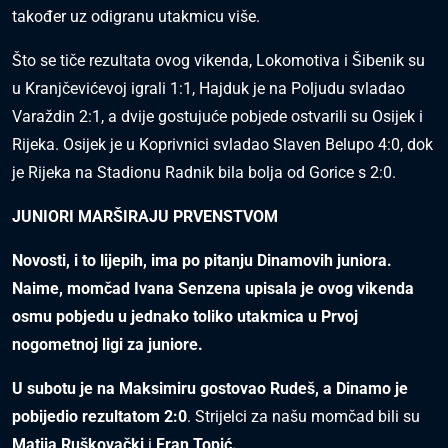
također uz odigranu utakmicu više.
Što se tiče rezultata ovog vikenda, Lokomotiva i Šibenik su
u Kranjčevićevoj igrali 1:1, Hajduk je na Poljudu svladao
Varaždin 2:1, a dvije gostujuće pobjede ostvarili su Osijek i
Rijeka. Osijek je u Koprivnici svladao Slaven Belupo 4:0, dok
je Rijeka na Stadionu Radnik bila bolja od Gorice s 2:0.
JUNIORI MARŠIRAJU PRVENSTVOM
Novosti, i to lijepih, ima po pitanju Dinamovih juniora.
Naime, momčad Ivana Senzena upisala je ovog vikenda
osmu pobjedu u jednako toliko utakmica u Prvoj
nogometnoj ligi za juniore.
U subotu je na Maksimiru gostovao Rudeš, a Dinamo je
pobijedio rezultatom 2:0
. Strijelci za našu momčad bili su
Matija Ruškovački
i
Fran Topić.