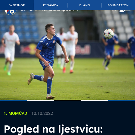
WEBSHOP
DINAMO+
DLAND
FOUNDATION
TOP_BAR.MembershipSuffix
—
10.10.2022
1. MOMČAD
Pogled na ljestvicu: