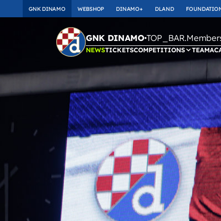
GNK DINAMO
WEBSHOP
DINAMO+
DLAND
FOUNDATIO
TOP_BAR.Membersh
GNK DINAMO
NEWS
TICKETS
COMPETITIONS
TEAM
AC