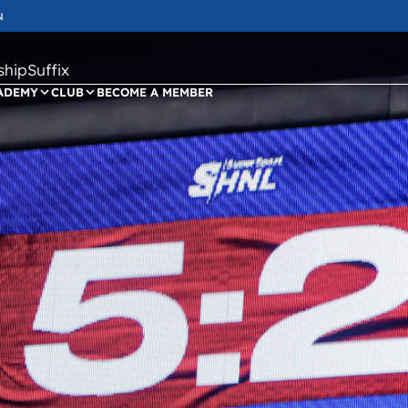
N
ipSuffix
ADEMY
CLUB
BECOME A MEMBER