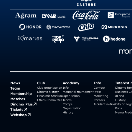
News
Club
Academy
Info
Interesti
Club organization
Info
Contact
Dinamo fam
Team
Dinamo history
Memorial tournament
Press
Business Cl
Membership
Maksimir Stadium
Open school
Marketing
dLand
Matches
Ethics Committee
Teams
Careers
History
Dinamo Plus
Camps
Incident notice
City of Zag
Organization
Fans
Tickets
History
Nema Preda
Webshop