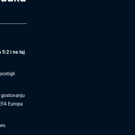
5:2 i na taj
postigli
a gostovanju
UEFA Europa
pom.