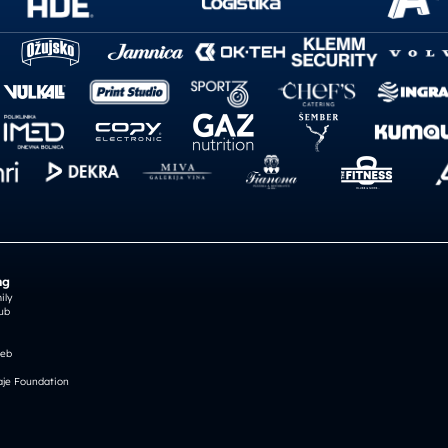
ng
ily
ub
reb
je Foundation