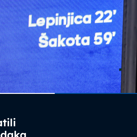
tili
odaka