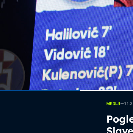
—
11.3
MEDIJI
Pogle
Slav