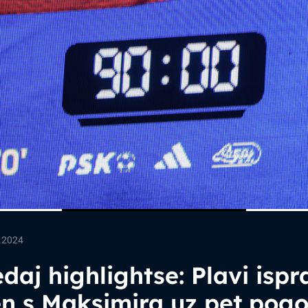
.2024
daj highlightse: Plavi ispra
en s Maksimira uz pet pog