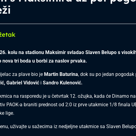
ži
žetak
26. kolu na stadionu Maksimir svladao Slaven Belupo s visokih 
o nova tri boda u borbi za naslov prvaka.
ijelac za plave bio je
Martin Baturina
, dok su po jedan pogodak 
ić, Gabriel Vidović
i
Sandro Kulenović.
kmica na rasporedu je u četvrtak 12. ožujka, kada će Dinamo n
tiv PAOK-a braniti prednost od 2:0 iz prve utakmice 1/8 finala 
ke lige.
nu, uživajte u sažecima iz nedjeljne utakmice sa Slaven Belu