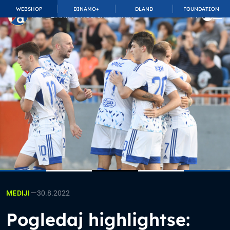
WEBSHOP
DINAMO+
DLAND
FOUNDATION
TOP_BAR.MembershipSuffix
—
30.8.2022
MEDIJI
Pogledaj highlightse: