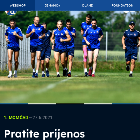
WEBSHOP
DINAMO+
DLAND
FOUNDATION
TOP_BAR.MembershipSuffix
—
27.6.2021
1. MOMČAD
Pratite prijenos