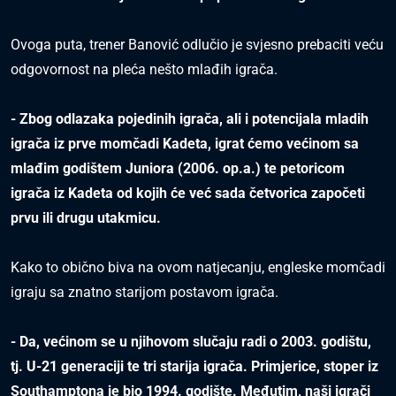
Ovoga puta, trener Banović odlučio je svjesno prebaciti veću
odgovornost na pleća nešto mlađih igrača.
- Zbog odlazaka pojedinih igrača, ali i potencijala mladih
igrača iz prve momčadi Kadeta, igrat ćemo većinom sa
mlađim godištem Juniora (2006. op.a.) te petoricom
igrača iz Kadeta od kojih će već sada četvorica započeti
prvu ili drugu utakmicu.
Kako to obično biva na ovom natjecanju, engleske momčadi
igraju sa znatno starijom postavom igrača.
- Da, većinom se u njihovom slučaju radi o 2003. godištu,
tj. U-21 generaciji te tri starija igrača. Primjerice, stoper iz
Southamptona je bio 1994. godište. Međutim, naši igrači