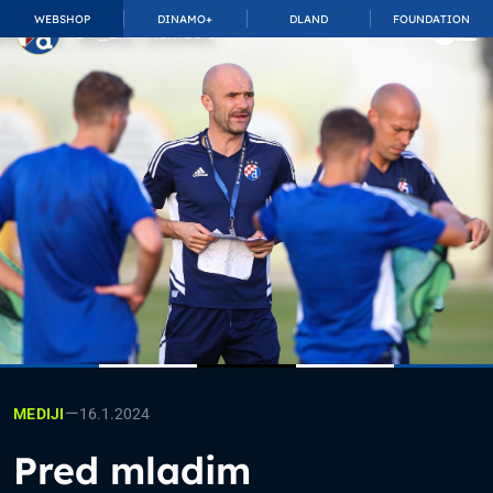
WEBSHOP
DINAMO+
DLAND
FOUNDATION
TOP_BAR.MembershipSuffix
—
16.1.2024
MEDIJI
Pred mladim