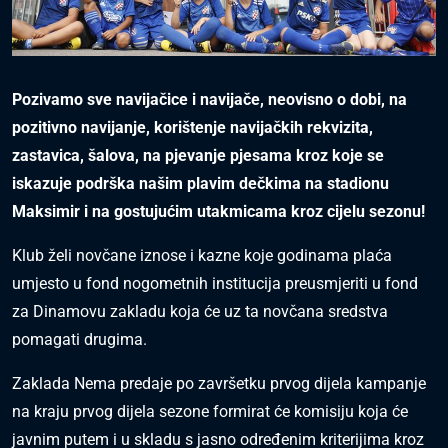
Pozivamo sve navijačice i navijače, neovisno o dobi, na
pozitivno navijanje, korištenje navijačkih rekvizita,
zastavica, šalova, na pjevanje pjesama kroz koje se
iskazuje podrška našim plavim dečkima na stadionu
Maksimir i na gostujućim utakmicama kroz cijelu sezonu!
Klub želi novčane iznose i kazne koje godinama plaća
umjesto u fond nogometnih institucija preusmjeriti u fond
za Dinamovu zakladu koja će uz ta novčana sredstva
pomagati drugima.
Zaklada Nema predaje po završetku prvog dijela kampanje
na kraju prvog dijela sezone formirat će komisiju koja će
javnim putem i u skladu s jasno određenim kriterijima kroz