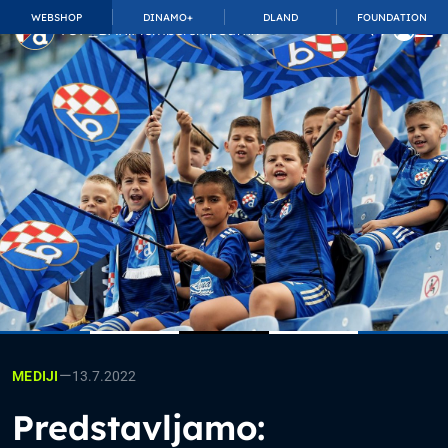
WEBSHOP
DINAMO+
DLAND
FOUNDATION
TOP_BAR.MembershipSuffix
—
13.7.2022
MEDIJI
Predstavljamo: