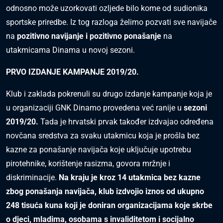
odnosno može uzorkovati ozljede bilo kome od sudionika
sportske priredbe. Iz tog razloga želimo pozvati sve navijače
na
pozitivno navijanje i pozitivno ponašanje
na
utakmicama Dinama u novoj sezoni.
PRVO IZDANJE KAMPANJE 2019/20.
Klub i zaklada pokrenuli su drugo izdanje kampanje koja je
u organizaciji GNK Dinamo provedena već ranije u
sezoni
2019/20.
Tada je hrvatski prvak također izdvajao određena
novčana sredstva za svaku utakmicu koja je prošla bez
kazne za ponašanje navijača koje uključuje upotrebu
pirotehnike, korištenje rasizma, govora mržnje i
diskriminacije.
Na kraju je kroz 14 utakmica bez kazne
zbog ponašanja navijača, klub izdvojio iznos od ukupno
248 tisuća kuna koji je doniran organizacijama koje skrbe
o djeci, mladima, osobama s invaliditetom i socijalno