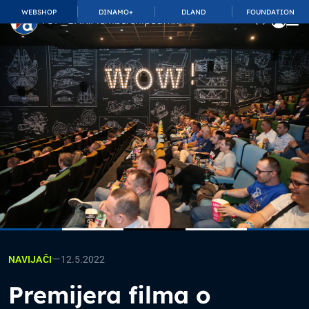
WEBSHOP
DINAMO+
DLAND
FOUNDATION
TOP_BAR.MembershipSuffix
—
12.5.2022
NAVIJAČI
Premijera filma o