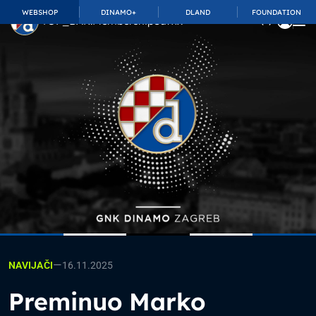
WEBSHOP
DINAMO+
DLAND
FOUNDATION
TOP_BAR.MembershipSuffix
—
16.11.2025
NAVIJAČI
Preminuo Marko