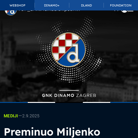
WEBSHOP
DINAMO+
DLAND
FOUNDATION
TOP_BAR.MembershipSuffix
—
2.9.2025
MEDIJI
Preminuo Miljenko