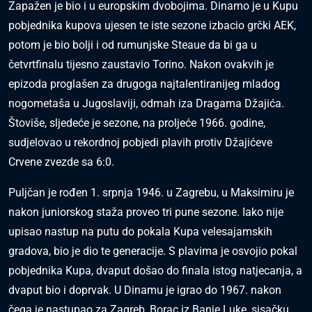
Zapažen je bio i u europskim dvobojima. Dinamo je u Kupu
pobjednika kupova ujesen te iste sezone izbacio grčki AEK,
potom je bio bolji i od rumunjske Steaue da bi ga u
četvrtfinalu tijesno zaustavio Torino. Nakon ovakvih je
epizoda proglašen za drugoga najtalentiranijeg mladog
nogometaša u Jugoslaviji, odmah iza Dragama Džajića.
Štoviše, sljedeće je sezone, na proljeće 1966. godine,
sudjelovao u rekordnoj pobjedi plavih protiv Džajićeve
Crvene zvezde sa 6:0.
Puljčan je rođen 1. srpnja 1946. u Zagrebu, u Maksimiru je
nakon juniorskog staža proveo tri pune sezone. Iako nije
upisao nastup na putu do pokala Kupa velesajamskih
gradova, bio je dio te generacije. S plavima je osvojio pokal
pobjednika Kupa, dvaput došao do finala istog natjecanja, a
dvaput bio i doprvak. U Dinamu je igrao do 1967. nakon
čega je nastupao za Zagreb, Borac iz Banje Luke, sisačku