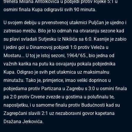
trenera Milana Antolkovića u pobjedi protiv Rijeke 5:1 u
osmini finala Kupa odigravši svih 90 minuta.
U svojem debiju u prvenstvenoj utakmici Puljčan je ujedno i
zatresao mrežu. Bilo je to odmah na otvaranju sezone kad
su plavi svladali Sutjesku iz Nikšića sa 6:0. Kasnije je zabio
i jedini gol u Dinamovoj pobjedi 1:0 protiv Veleža u
Mostaru... U toj je istoj sezoni, 1964/'65., bio jedna od
važnih karika na putu ka osvajanju pokala pobjednika
Kupa. Odigrao je svih pet utakmica uz maksimalnu
minutažu. Tako je, primjerice, imao veliki doprinos u
pobjedama protiv Partizana u Zagrebu s 3:0 u osmini finala
pa 2:0 protiv Crvene zvezde u gostima u polufinalu te,
naposljetku, i u samome finalu protiv Budućnosti kad su
Zagrepčani slavili 2:1 uz nezaboravni govor kapetana
Dražana Jerkovića.