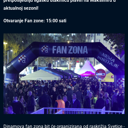
pretposljednju ligašku utakmicu plavih na Maksimiru u
aktualnoj sezoni!
Otvaranje Fan zone: 15:00 sati
Dinamova fan zona bit će organizirana od raskrižja Svetice -