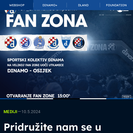
WEBSHOP
DINAMO+
DLAND
FOUNDATION
TOP_BAR.MembershipSuffix
—
10.5.2024
MEDIJI
Pridružite nam se u