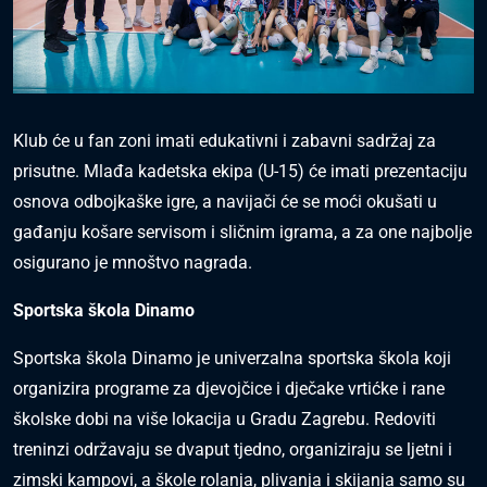
Klub će u fan zoni imati edukativni i zabavni sadržaj za
prisutne. Mlađa kadetska ekipa (U-15) će imati prezentaciju
osnova odbojkaške igre, a navijači će se moći okušati u
gađanju košare servisom i sličnim igrama, a za one najbolje
osigurano je mnoštvo nagrada.
Sportska škola Dinamo
Sportska škola Dinamo je univerzalna sportska škola koji
organizira programe za djevojčice i dječake vrtićke i rane
školske dobi na više lokacija u Gradu Zagrebu. Redoviti
treninzi održavaju se dvaput tjedno, organiziraju se ljetni i
zimski kampovi, a škole rolanja, plivanja i skijanja samo su