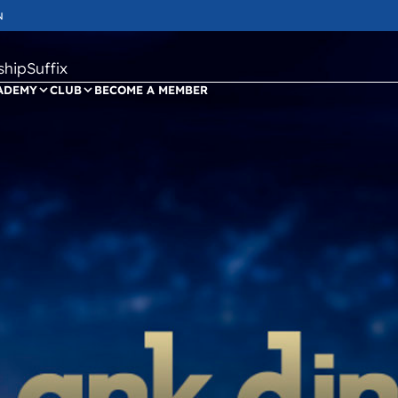
N
ipSuffix
ADEMY
CLUB
BECOME A MEMBER