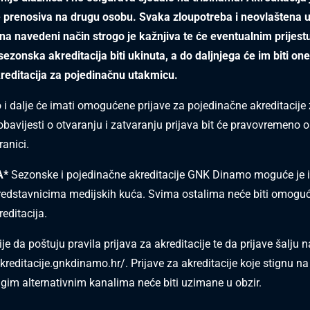
je prenosiva na drugu osobu. Svaka zloupotreba i neovlaštena 
 na navedeni način strogo je kažnjiva te će eventualnim prijes
sezonska akreditacija biti ukinuta, a do daljnjega će im biti o
reditacija za pojedinačnu utakmicu.
 dalje će imati omogućene prijave za pojedinačne akreditacije
obavijesti o otvaranju i zatvaranju prijava bit će pravovremeno 
ranici.
A*
Sezonske i pojedinačne akreditacije GNK Dinamo moguće je 
redstavnicima medijskih kuća. Svima ostalima neće biti omogu
reditacija.
 da poštuju pravila prijava za akreditacije te da prijave šalju n
akreditacije.gnkdinamo.hr/
. Prijave za akreditacije koje stignu na
rugim alternativnim kanalima neće biti uzimane u obzir.