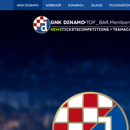
GNK DINAMO
WEBSHOP
DINAMO+
DLAND
FOUNDATIO
TOP_BAR.Membersh
GNK DINAMO
NEWS
TICKETS
COMPETITIONS
TEAM
AC