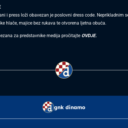
E
ani i press loži obavezan je poslovni dress code. Neprikladnim 
ske hlače, majice bez rukava te otvorena ljetna obuća.
vezana za predstavnike medija pročitajte
OVDJE.
gnk dinamo