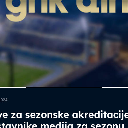
2024
ve za sezonske akreditacij
stavnike medija za sezonu