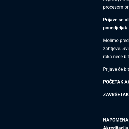
procesom pri
Prijave se o
ponedjeljak 
Molimo preds
zahtjeve. Sv
roka neće bit
Prijave će bi
POČETAK AK
ZAVRŠETAK 
NAPOMENA
Akreditacija