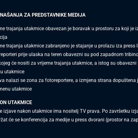
ONAŠANJA ZA PREDSTAVNIKE MEDIJA
me trajanja utakmice obavezan je boravak u prostoru za koji je 
cija
me trajanja utakmice zabranjeno je stajanje u prolazu iza press lo
reporteri prije ulaska na teren obavezni su pod zapadnom tribin
ojeg će nositi za vrijeme trajanja utakmice, a istog su obavezni v
ku utakmice
va nalazi se zona za fotoreportere, a izmjena strana dopuštena 
menu utakmice
KON UTAKMICE
e izjave nakon utakmice ima nositelj TV prava. Po završetku izj
držat će se konferencija za medije u press dvorani (prostor na z