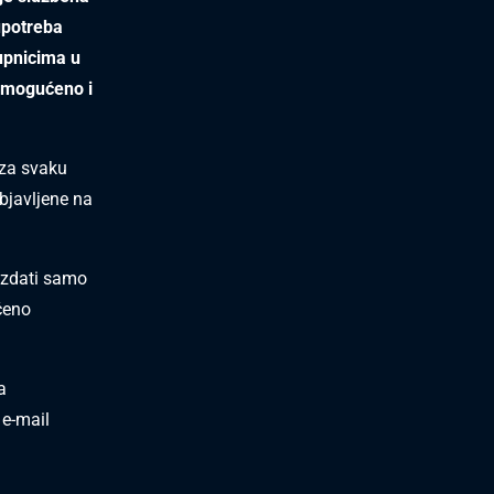
upotreba
tupnicima u
nemogućeno i
 za svaku
objavljene na
izdati samo
ćeno
a
 e-mail