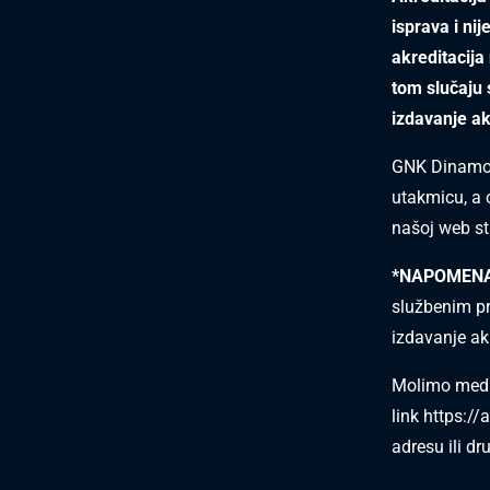
isprava i ni
akreditacija
tom slučaju 
izdavanje ak
GNK Dinamo i
utakmicu, a 
našoj web st
*NAPOMEN
službenim p
izdavanje ak
Molimo medije
link
https://
adresu ili d