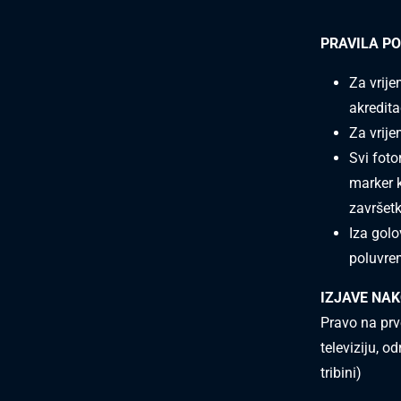
PRAVILA P
Za vrije
akredita
Za vrije
Svi foto
marker k
završet
Iza golo
poluvre
IZJAVE NA
Pravo na prv
televiziju, o
tribini)