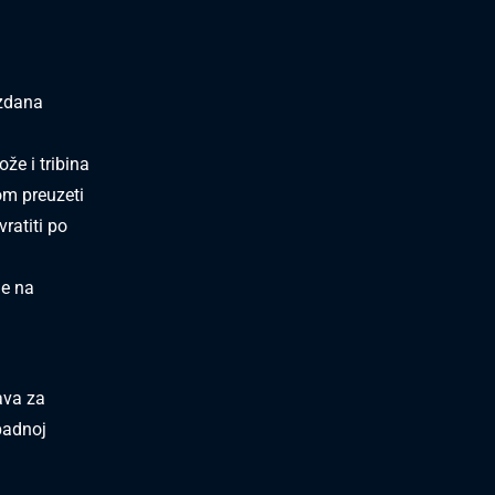
izdana
že i tribina
om preuzeti
ratiti po
je na
ava za
apadnoj