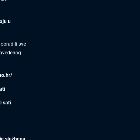
aju u
obradili sve
 navedenog
mo.hr/
ati
 sati
 je službena