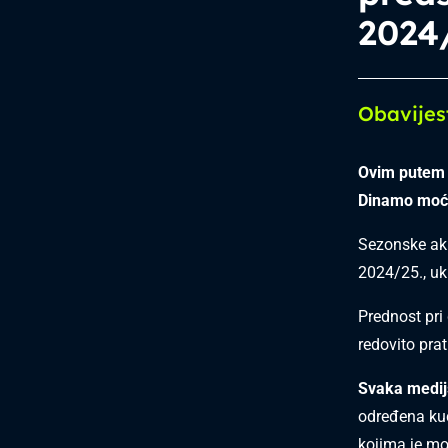
2024
Obavijes
Ovim putem 
Dinamo moći 
Sezonske akr
2024/25., uk
Prednost pri 
redovito pra
Svaka medijs
određena kuć
kojima je mo