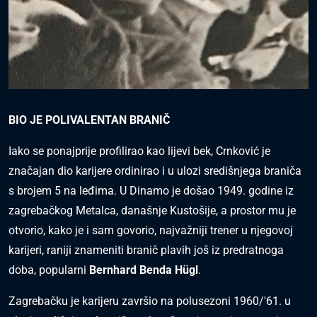
BIO JE POLIVALENTAN BRANIČ
Iako se ponajprije profilirao kao lijevi bek, Crnković je
značajan dio karijere ordinirao i u ulozi središnjega braniča
s brojem 5 na leđima. U Dinamo je došao 1949. godine iz
zagrebačkog Metalca, današnje Kustošije, a prostor mu je
otvorio, kako je i sam govorio, najvažniji trener u njegovoj
karijeri, raniji znameniti branič plavih još iz predratnoga
doba, popularni
Bernhard Benda Hügl
.
Zagrebačku je karijeru završio na polusezoni 1960/'61. u