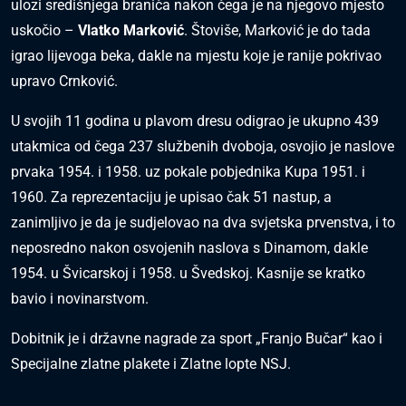
ulozi središnjega braniča nakon čega je na njegovo mjesto
uskočio –
Vlatko Marković
. Štoviše, Marković je do tada
igrao lijevoga beka, dakle na mjestu koje je ranije pokrivao
upravo Crnković.
U svojih 11 godina u plavom dresu odigrao je ukupno 439
utakmica od čega 237 službenih dvoboja, osvojio je naslove
prvaka 1954. i 1958. uz pokale pobjednika Kupa 1951. i
1960. Za reprezentaciju je upisao čak 51 nastup, a
zanimljivo je da je sudjelovao na dva svjetska prvenstva, i to
neposredno nakon osvojenih naslova s Dinamom, dakle
1954. u Švicarskoj i 1958. u Švedskoj. Kasnije se kratko
bavio i novinarstvom.
Dobitnik je i državne nagrade za sport „Franjo Bučar“ kao i
Specijalne zlatne plakete i Zlatne lopte NSJ.