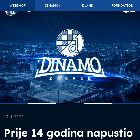
WEBSHOP
DINAMO+
DLAND
FOUNDATION
TOP_BAR.MembershipSuffix
17.1.2023
Prije 14 godina napustio