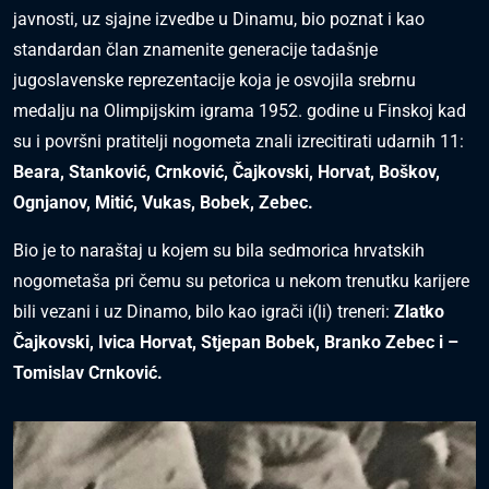
javnosti, uz sjajne izvedbe u Dinamu, bio poznat i kao
standardan član znamenite generacije tadašnje
jugoslavenske reprezentacije koja je osvojila srebrnu
medalju na Olimpijskim igrama 1952. godine u Finskoj kad
su i površni pratitelji nogometa znali izrecitirati udarnih 11:
Beara, Stanković, Crnković, Čajkovski, Horvat, Boškov,
Ognjanov, Mitić, Vukas, Bobek, Zebec.
Bio je to naraštaj u kojem su bila sedmorica hrvatskih
nogometaša pri čemu su petorica u nekom trenutku karijere
bili vezani i uz Dinamo, bilo kao igrači i(li) treneri:
Zlatko
Čajkovski, Ivica Horvat, Stjepan Bobek, Branko Zebec i –
Tomislav Crnković.