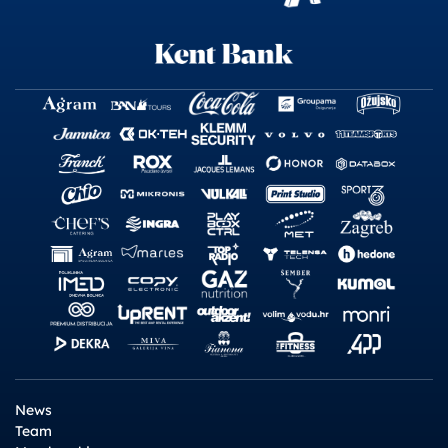
News
Team