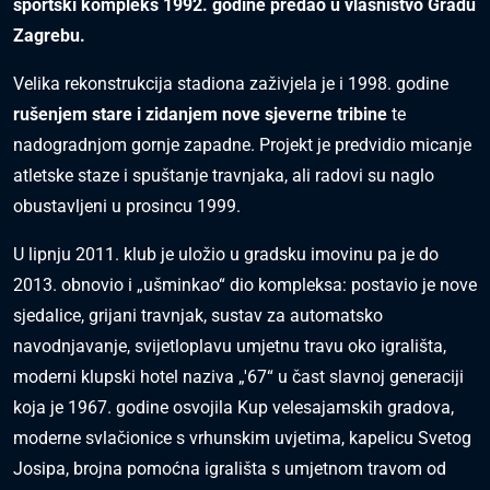
sportski kompleks 1992. godine predao u vlasništvo Gradu
Zagrebu.
Velika rekonstrukcija stadiona zaživjela je i 1998. godine
rušenjem stare i zidanjem nove sjeverne tribine
te
nadogradnjom gornje zapadne. Projekt je predvidio micanje
atletske staze i spuštanje travnjaka, ali radovi su naglo
obustavljeni u prosincu 1999.
U lipnju 2011. klub je uložio u gradsku imovinu pa je do
2013. obnovio i „ušminkao“ dio kompleksa: postavio je nove
sjedalice, grijani travnjak, sustav za automatsko
navodnjavanje, svijetloplavu umjetnu travu oko igrališta,
moderni klupski hotel naziva „'67“ u čast slavnoj generaciji
koja je 1967. godine osvojila Kup velesajamskih gradova,
moderne svlačionice s vrhunskim uvjetima, kapelicu Svetog
Josipa, brojna pomoćna igrališta s umjetnom travom od