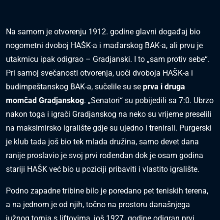
Na samom je otvorenju 1912. godine glavni događaj bio
nogometni dvoboj HAŠK-a i mađarskog BAK-a, ali prvu je
utakmicu ipak odigrao – Gradjanski. I to „sam protiv sebe“.
Pri samoj svečanosti otvorenja, uoči dvoboja HAŠK-a i
budimpeštanskog BAK-a, sučelile su se
prva i druga
momčad Gradjanskog
. „Senatori“ su pobijedili sa 7:0. Ubrzo
nakon toga i igrači Gradjanskog na neko su vrijeme preselili
na maksimirsko igralište gdje su ujedno i trenirali. Purgerski
je klub tada još bio tek mlada družina, samo devet dana
ranije proslavio je svoj prvi rođendan dok je osam godina
stariji HAŠK već bio u poziciji pribaviti i vlastito igralište.
Podno zapadne tribine bilo je poredano pet teniskih terena,
a na jednom je od njih, točno na prostoru današnjega
južnog tornja s liftovima, još 1927. godine odigran prvi