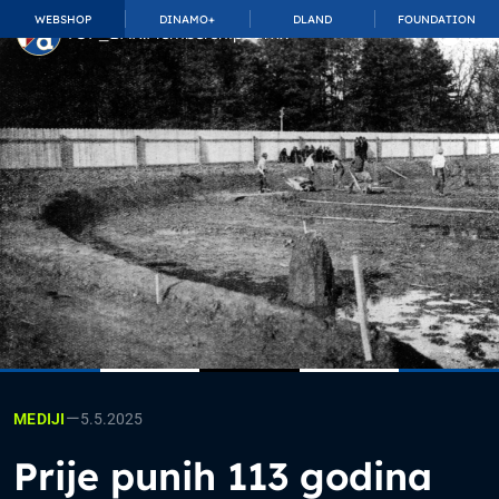
WEBSHOP
DINAMO+
DLAND
FOUNDATION
TOP_BAR.MembershipSuffix
—
5.5.2025
MEDIJI
Prije punih 113 godina