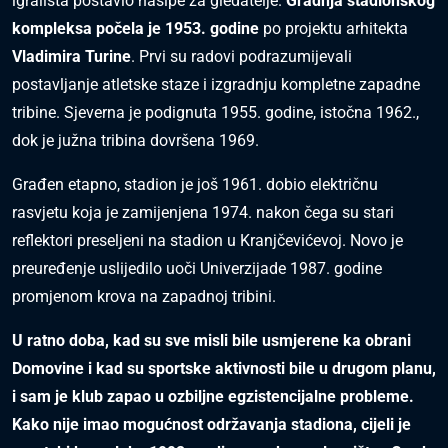
igrališta postavio nasipe za gledatelje.
Gradnja stadionskog
kompleksa počela je 1953. godine
po projektu arhitekta
Vladimira Turine
. Prvi su radovi podrazumijevali
postavljanje atletske staze i izgradnju kompletne zapadne
tribine. Sjeverna je podignuta 1955. godine, istočna 1962.,
dok je južna tribina dovršena 1969.
Građen etapno, stadion je još 1961. dobio električnu
rasvjetu koja je zamijenjena 1974. nakon čega su stari
reflektori preseljeni na stadion u Kranjčevićevoj. Novo je
preuređenje uslijedilo uoči Univerzijade 1987. godine
promjenom krova na zapadnoj tribini.
U ratno doba, kad su sve misli bile usmjerene ka obrani
Domovine i kad su sportske aktivnosti bile u drugom planu,
i sam je klub zapao u ozbiljne egzistencijalne probleme.
Kako nije imao mogućnost održavanja stadiona, cijeli je