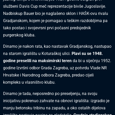
službeni Davis Cup meč reprezentacije bivše Jugoslavije.
Nadbiskup Bauer bio je naglašeno sklon i HAŠK-ovu rivalu
Gradjanskom, kojem je pomagao u teškim razdobljima pa
tako postao i svojevrsni prvi počasni predsjednik
purgerskog kluba.
Dinamo je nakon rata, kao nastavak Gradjanskog, nastupao
na starom igralištu u Koturaškoj ulici.
Plavi su se 1948.
godine preselili na maksimirski teren
da bi u siječnju 1952.
godine Izvršni odbor Grada Zagreba, uz potvrdu Vlade NR
Hrvatske i Narodnog odbora Zagreba, predao cijeli
kompleks u vlasništvo klubu.
Dinamo je tada, neposredno po preseljenju, na svoju
inicijativu pokrenuo zahvate na obnovi igrališta: izgradio je
manju betonsku tribinu na zapadu, a oko ostalih dijelova