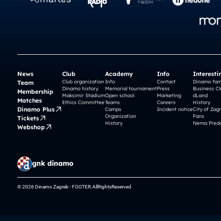
News
Club
Academy
Info
Interesti
Club organization
Info
Contact
Dinamo fam
Team
Dinamo history
Memorial tournament
Press
Business Cl
Membership
Maksimir Stadium
Open school
Marketing
dLand
Matches
Ethics Committee
Teams
Careers
History
Dinamo Plus
Camps
Incident notice
City of Zag
Organization
Fans
Tickets
History
Nema Preda
Webshop
gnk dinamo
© 2026 Dinamo Zagreb - FOOTER.AllRightsReserved