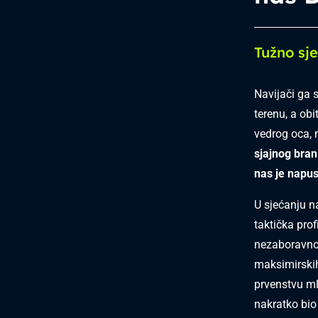
Tužno sj
Navijači ga 
terenu, a obi
vedrog oca, m
sjajnog bran
nas je napus
U sjećanju n
taktička prof
nezaboravn
maksimirskih
prvenstvu ml
nakratko bio