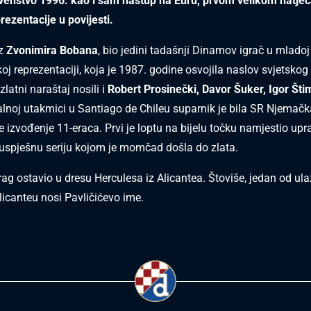
venstvo 1996. kao i sam nastup na Euru, prvom velikom natjec
rezentacije u povijesti.
uz
Zvonimira Bobana
, bio jedini tadašnji Dinamov igrač u mladoj
oj reprezentaciji, koja je 1987. godine osvojila naslov svjetskog
 zlatni naraštaj nosili i
Robert Prosinečki, Davor Šuker, Igor Šti
inalnoj utakmici u Santiago de Chileu suparnik je bila SR Njemač
 je izvođenje 11-eraca. Prvi je loptu na bijelu točku namjestio upr
 uspješnu seriju kojom je momčad došla do zlata.
rag ostavio u dresu Herculesa iz Alicantea. Štoviše, jedan od ul
licanteu nosi Pavličićevo ime.