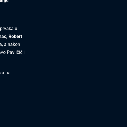
anju
 prvaka u
mac, Robert
ka, a nakon
avo Pavličić i
aza na