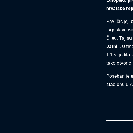
Europsko pr
hrvatske rep
Pavličić je, 
jugoslavensk
Čileu. Taj su
Jarni
... U f
1:1 slijedilo
tako otvorio
Poseban je t
stadionu u A