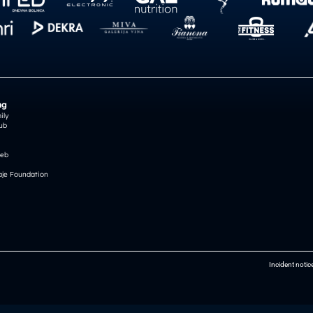
ng
ily
ub
reb
je Foundation
Incident notic