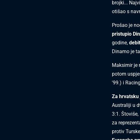
brojki... Naj
otišao s navr
Prošao je no
pristupio D
godine,
debi
Dinamo je ta
Maksimir je n
potom uspješ
'99.) i Racin
Za hrvatsku 
Australiji u
3:1. Štoviše,
za reprezent
protiv Turske