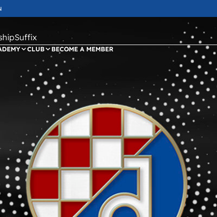
N
ipSuffix
ADEMY
CLUB
BECOME A MEMBER