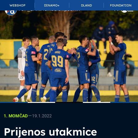
WEBSHOP
DINAMO+
DLAND
FOUNDATION
TOP_BAR.MembershipSuffix
—
19.1.2022
1. MOMČAD
Prijenos utakmice