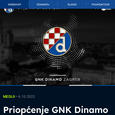
WEBSHOP
DINAMO+
DLAND
FOUNDATION
TOP_BAR.MembershipSuffix
—
6.10.2022
MEDIJI
Priopćenje GNK Dinamo