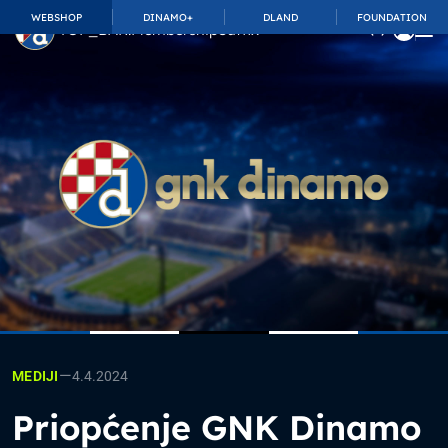
WEBSHOP
DINAMO+
DLAND
FOUNDATION
TOP_BAR.MembershipSuffix
—
4.4.2024
MEDIJI
Priopćenje GNK Dinamo