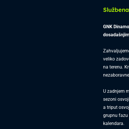
Službena 
GNK Dinamo o
dosadašnjim
Zahvaljujemo
veliko zadovo
na terenu. K
nezaboravne 
U zadnjem ma
sezoni osvoj
a triput osvo
grupnu fazu 
kalendara.