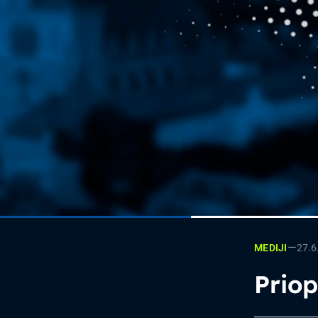
—
27.6
MEDIJI
Prio