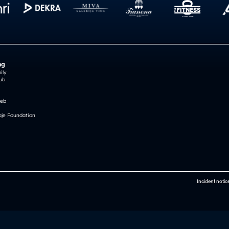
ng
ily
ub
reb
je Foundation
Incident notic