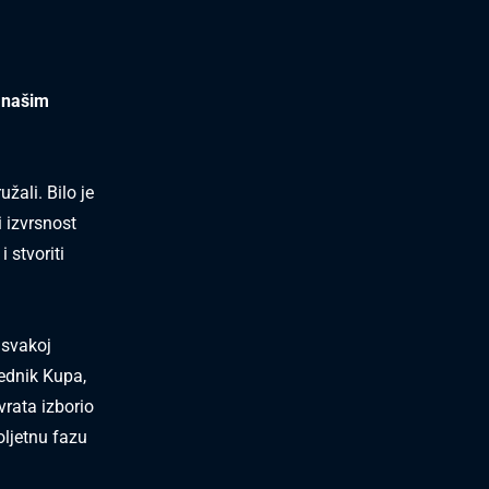
s našim
žali. Bilo je
i izvrsnost
 stvoriti
 svakoj
jednik Kupa,
vrata izborio
oljetnu fazu