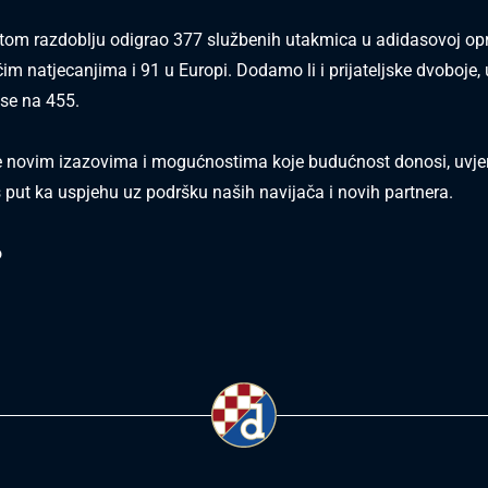
tom razdoblju odigrao 377 službenih utakmica u adidasovoj op
m natjecanjima i 91 u Europi. Dodamo li i prijateljske dvoboje,
 se na 455.
 novim izazovima i mogućnostima koje budućnost donosi, uvje
š put ka uspjehu uz podršku naših navijača i novih partnera.
o