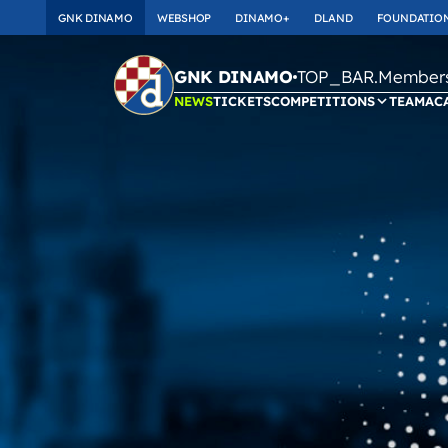
GNK DINAMO
WEBSHOP
DINAMO+
DLAND
FOUNDATIO
TOP_BAR.Membersh
GNK DINAMO
NEWS
TICKETS
COMPETITIONS
TEAM
AC