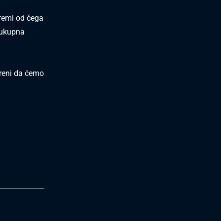
remi od čega
 ukupna
reni da ćemo