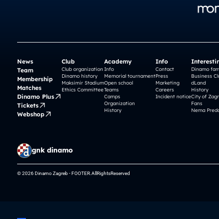
News
Club
Academy
Info
Interesti
Club organization
Info
Contact
Dinamo fam
Team
Dinamo history
Memorial tournament
Press
Business Cl
Membership
Maksimir Stadium
Open school
Marketing
dLand
Matches
Ethics Committee
Teams
Careers
History
Dinamo Plus
Camps
Incident notice
City of Zag
Organization
Fans
Tickets
History
Nema Preda
Webshop
gnk dinamo
© 2026 Dinamo Zagreb - FOOTER.AllRightsReserved