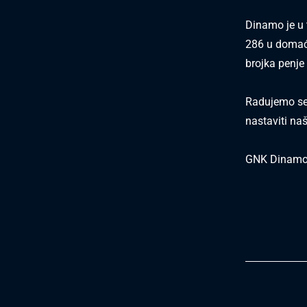
Dinamo je u 
286 u domaći
brojka penje
Radujemo se
nastaviti na
GNK Dinam