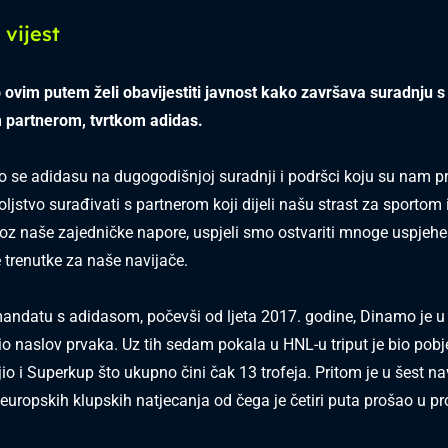
vijest
vim putem želi obavijestiti javnost kako završava suradnju 
 partnerom, tvrtkom adidas.
 se adidasu na dugogodišnjoj suradnji i podršci koju su nam pru
ljstvo surađivati s partnerom koji dijeli našu strast za sportom 
roz naše zajedničke napore, uspjeli smo ostvariti mnoge uspjehe i
trenutke za naše navijače.
ndatu s adidasom, počevši od ljeta 2017. godine, Dinamo je u
io naslov prvaka. Uz tih sedam pokala u HNL-u triput je bio pob
jio i Superkup što ukupno čini čak 13 trofeja. Pritom je u šest na
europskih klupskih natjecanja od čega je četiri puta prošao u pr