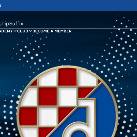
N
ipSuffix
ADEMY
CLUB
BECOME A MEMBER