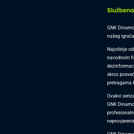
Službena 
GNK Dinamo o
našeg igrača
Najoštrije o
navodnom fiz
dezinformaci
skroz posveć
pretragama k
Ovakvi senza
GNK Dinamo k
profesionaln
neprovjereni