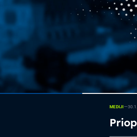
—
30.1
MEDIJI
Prio