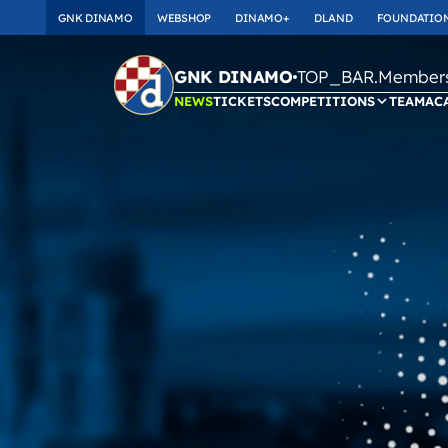
GNK DINAMO
WEBSHOP
DINAMO+
DLAND
FOUNDATIO
TOP_BAR.Membersh
GNK DINAMO
NEWS
TICKETS
COMPETITIONS
TEAM
AC