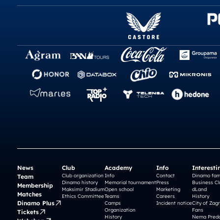
News
Club
Academy
Info
Interesti
Club organization
Info
Contact
Dinamo fam
Team
Dinamo history
Memorial tournament
Press
Business Cl
Membership
Maksimir Stadium
Open school
Marketing
dLand
Matches
Ethics Committee
Teams
Careers
History
Dinamo Plus
Camps
Incident notice
City of Zag
Organization
Fans
Tickets
History
Nema Preda