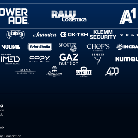
ng
ily
ub
reb
je Foundation