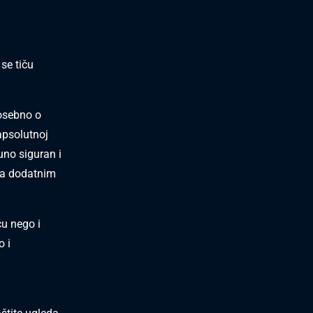
se tiču
posebno o
apsolutnoj
uno siguran i
na dodatnim
ču nego i
o i