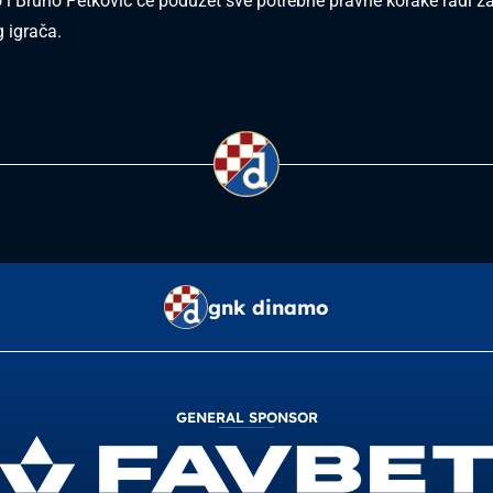
 Bruno Petković će poduzet sve potrebne pravne korake radi za
g igrača.
gnk dinamo
GENERAL SPONSOR