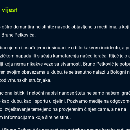
vijest
štro demantira neistinite navode objavljene u medijima, a koji 
 Brune Petkovića.
dbacujemo i osuđujemo insinuacije o bilo kakvom incidentu, a 
ičkom napadu ili slučaju kamatarenja našeg igrača. Riječ je o 
ji koja nema nikakve veze sa stvarnosti. Bruno Petković je potp
en svojim obavezama u klubu, te se trenutno nalazi u Bologni 
od vrhunskih stručnjaka.
cionalistički i netočni napisi nanose štetu ne samo našem igra
ao klubu, kao i sportu u cjelini. Pozivamo medije na odgovorn
o izvještavanje temeljeno na provjerenim činjenicama, a ne na
m informacijama koje šire neistinu.