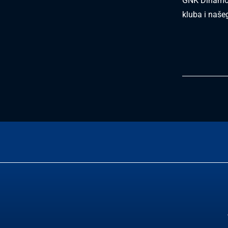
GNK Dinamo i
kluba i naše