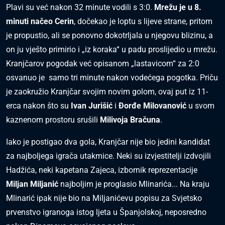
Plavi su već nakon 32 minute vodili s 3:0.
Mrežu je u 8.
minuti načeo Cerin
, dočekao je loptu s lijeve strane, pritom
je propustio, ali se ponovno dokotrljala u njegovu blizinu, a
on ju vješto primirio i „iz koraka“ u padu proslijedio u mrežu.
Kranjčarov pogodak već opisanom „lastavicom“ za 2:0
osvanuo je samo tri minute nakon vodećega pogotka. Priču
je zaokružio Kranjčar svojim novim golom, ovaj put iz 11-
erca nakon što su
Ivan Jurišić
i
Đorđe Milovanović
u svom
kaznenom prostoru srušili
Milivoja Bračuna
.
Iako je postigao dva gola, Kranjčar nije bio jedini kandidat
za najboljega igrača utakmice. Neki su izvjestitelji izdvojili
Hadžića, neki kapetana Zajeca, izbornik reprezentacije
Miljan Miljanić
najboljim je proglasio Mlinarića... Na kraju
Mlinarić ipak nije bio na Miljanićevu popisu za Svjetsko
prvenstvo igranoga istog ljeta u Španjolskoj, neposredno