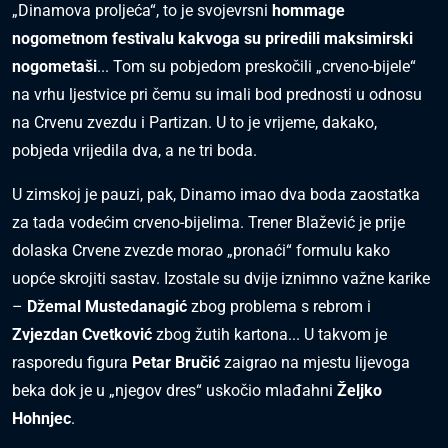
„Dinamova proljeća“, to je svojevrsni
hommage
nogometnom festivalu kakvoga su priredili maksimirski
nogometaši
... Tom su pobjedom preskočili „crveno-bijele“
na vrhu ljestvice pri čemu su imali bod prednosti u odnosu
na Crvenu zvezdu i Partizan. U to je vrijeme, dakako,
pobjeda vrijedila dva, a ne tri boda.
U zimskoj je pauzi, pak, Dinamo imao dva boda zaostatka
za tada vodećim crveno-bijelima. Trener Blažević je prije
dolaska Crvene zvezde morao „pronaći“ formulu kako
uopće skrojiti sastav. Izostale su dvije iznimno važne karike
–
Džemal Mustedanagić
zbog problema s rebrom i
Zvjezdan Cvetković
zbog žutih kartona... U takvom je
rasporedu figura
Petar Bručić
zaigrao na mjestu lijevoga
beka dok je u „njegov dres“ uskočio mlađahni
Željko
Hohnjec
.