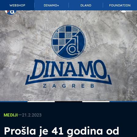
WEBSHOP
DINAMO+
DLAND
FOUNDATION
TOP_BAR.MembershipSuffix
—
21.2.2023
MEDIJI
Prošla je 41 godina od