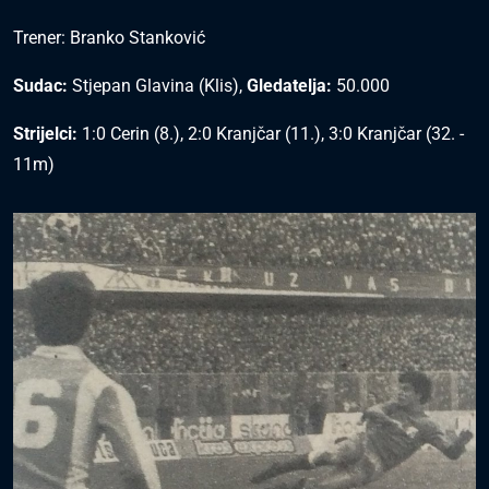
Trener: Branko Stanković
Sudac:
Stjepan Glavina (Klis),
Gledatelja:
50.000
Strijelci:
1:0 Cerin (8.), 2:0 Kranjčar (11.), 3:0 Kranjčar (32. -
11m)