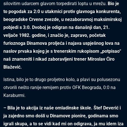
silovitim udarcem glavom torpedirati loptu u mrežu.
Bio je
to pogodak za 2:0 u utakmici protiv glavnoga konkurenta,
beogradske Crvene zvezde, u nezaboravnoj maksimirskoj
pobjedi s 3:0. Dvoboj je odigran na današnji dan, 21.
veljače 1982. godine, i značio je, zapravo, početak
furioznoga Dinamova proljeća i najava uspješnog lova na
naslov prvaka kojeg je s trenerskim rukopisom „potpisao“
naš znameniti i nikad zaboravljeni trener Miroslav Ćiro
Blažević.
Istina, bilo je to drugo proljetno kolo, a plavi su polusezonu
otvorili nešto ranije remijem protiv OFK Beograda, 0:0 na
Karaburmi.
– Bila je to akcija iz naše omladinske škole. Štef Deverić i
ja zajedno smo došli u Dinamove pionire, godinama smo
igrali skupa, a to se vidi kad mi on odigrava, ja mu idem iza