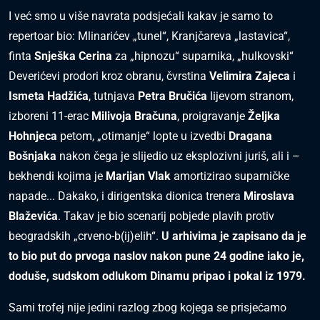
I već smo u više navrata podsjećali kakav je samo to
repertoar bio: Mlinarićev „tunel“, Kranjčareva „lastavica“,
finta
Snješka Cerina
za „hipnozu“ suparnika, „hulkovski“
Deverićevi prodori kroz obranu, čvrstina
Velimira Zajeca
i
Ismeta Hadžića
, tutnjava
Petra Bručića
lijevom stranom,
izboreni 11-erac
Milivoja Bračuna
, proigravanje
Željka
Hohnjeca
petom, „otimanje“ lopte u izvedbi
Dragana
Bošnjaka
nakon čega je slijedio uz eksplozivni juriš, ali i –
bekhendi kojima je
Marijan Vlak
amortizirao suparničke
napade... Dakako, i dirigentska dionica trenera
Miroslava
Blaževića
. Takav je bio scenarij pobjede plavih protiv
beogradskih „crveno-b(ij)elih“.
U arhivima je zapisano da je
to bio put do prvoga naslov nakon pune 24 godine iako je,
doduše, sudskom odlukom Dinamu pripao i pokal iz 1979.
Sami trofej nije jedini razlog zbog kojega se prisjećamo