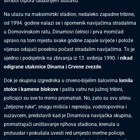
simbol otpora tadašnjem sustavu.
Na ulazu na maksimirski stadion, nedaleko zapadne tribine,
od 1994. godine nalazi se i spomenik navijačima stradalima
u Domovinskom ratu. Dinamovi čelnici i prva momčad
upravo na tom mjestu svake godine zapale svijeće i polože
vijenas odajući posebnu počast stradalim navijačima. To je
ujedno i podsjetnik na zbivanja iz 13. svibnja 1990. i
nikad
odigrane utakmice Dinama i Crvene zvezde
.
Dok je skupina izgrednika u crveno-bijelim šalovima
lomila
stolce i kamene blokove
i palila vatru na južnoj tribini,
policajci su sve to mirno promatrali. No, zato su svu silinu
„željezne ruke“, snagu mišića i represiju, vodotopovima i
suzavcem, predstavili kad je Dinamova navijačka skupina,
promatrajući uništavanje njihova stadiona, krenula u
protuudar i pokušala uvesti red umjesto inertne policije.