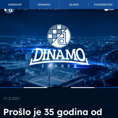
WEBSHOP
DINAMO+
DLAND
FOUNDATION
TOP_BAR.MembershipSuffix
17.3.2021
Prošlo je 35 godina od