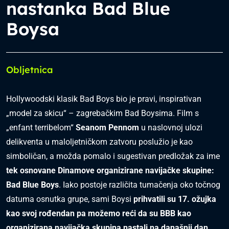
nastanka Bad Blue
Boysa
Obljetnica
Hollywoodski klasik Bad Boys bio je pravi, inspirativan
„model za skicu“ – zagrebačkim Bad Boysima. Film s
„enfant terribelom“
Seanom Pennom
u naslovnoj ulozi
delikventa u maloljetničkom zatvoru poslužio je kao
simboličan, a možda pomalo i sugestivan predložak za ime
tek osnovane Dinamove organizirane navijačke skupine:
Bad Blue Boys
. Iako postoje različita tumačenja oko točnog
datuma osnutka grupe, sami Boysi
prihvatili su 17. ožujka
kao svoj rođendan pa možemo reći da su BBB kao
organizirana navijačka skupina nastali na današnji dan