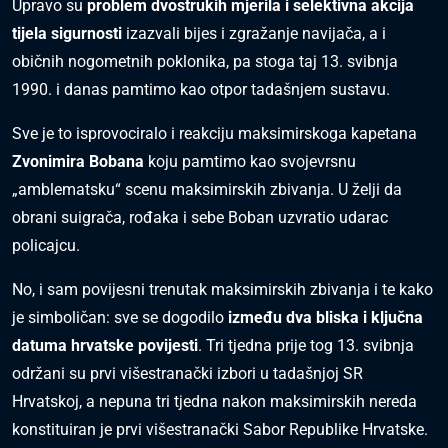
Upravo su
problem dvostrukih mjerila i selektivna akcija
tijela sigurnosti
izazvali bijes i zgražanje navijača, a i
običnih nogometnih poklonika, pa stoga taj 13. svibnja
1990. i danas pamtimo kao otpor tadašnjem sustavu.
Sve je to isprovociralo i reakciju maksimirskoga kapetana
Zvonimira Bobana
koju pamtimo kao svojevrsnu
„amblematsku“ scenu maksimirskih zbivanja. U želji da
obrani suigrača, rođaka i sebe Boban uzvratio udarac
policajcu.
No, i sam povijesni trenutak maksimirskih zbivanja i te kako
je simboličan: sve se dogodilo
između dva bliska i ključna
datuma hrvatske povijesti
. Tri tjedna prije tog 13. svibnja
održani su prvi višestranački izbori u tadašnjoj SR
Hrvatskoj, a nepuna tri tjedna nakon maksimirskih nereda
konstituiran je prvi višestranački Sabor Republike Hrvatske.