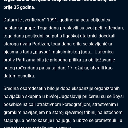
prije 35 godina
.
Datum je „verificiran“ 1991. godine na petu obljetnicu
nastanka grupe. Toga dana proslavili su svoj peti rođendan,
toga dana posljednji su put u ligaškoj utakmici dočekali
staroga rivala Partizan, toga dana orila se slavljenička
pjesma s tada „plavog“ maksimirskog juga... Utakmica
protiv Partizana bila je prigodna prilika za obilježavanje
petog rođendana pa su taj dan, 17. ožujka, utvrdili kao
datum osnutka.
Sredina osamdesetih bilo je doba ekspanzije organizranih
navijačkih skupina u bivšoj Jugoslaviji pri čemu su se Boysi
posebice isticali atraktivnom koreografijom, strastvenim i
gromkim navijanjem na staroj sjevernoj tribini, na istočnom
stajanju, a nešto kasnije i na jugu, a ubrzo se prometnuli i u