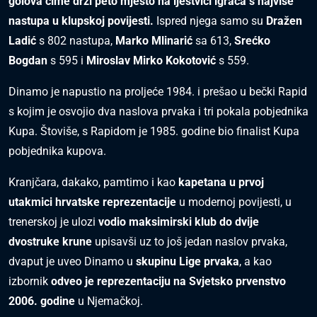
golova čime drži peto mjesto na ljestvici igrača s najviše
nastupa u klupskoj povijesti.
Ispred njega samo su
Dražen
Ladić
s 802 nastupa,
Marko Mlinarić
sa 613,
Srećko
Bogdan
s 595 i
Miroslav Mirko Kokotović
s 559.
Dinamo je napustio na proljeće 1984. i prešao u bečki Rapid
s kojim je osvojio dva naslova prvaka i tri pokala pobjednika
Kupa. Štoviše, s Rapidom je 1985. godine bio finalist Kupa
pobjednika kupova.
Kranjčara, dakako, pamtimo i kao
kapetana u prvoj
utakmici hrvatske reprezentacije
u modernoj povijesti, u
trenerskoj je ulozi
vodio maksimirski klub do dvije
dvostruke krune
upisavši uz to još jedan naslov prvaka,
dvaput je uveo Dinamo u
skupinu Lige prvaka
, a kao
izbornik
odveo je reprezentaciju na Svjetsko prvenstvo
2006. godine
u Njemačkoj.