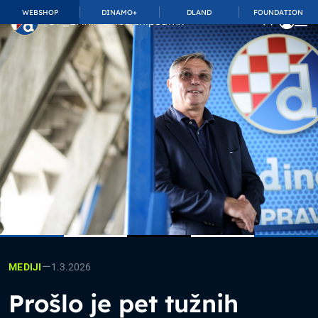
WEBSHOP
DINAMO+
DLAND
FOUNDATION
TOP_BAR.MembershipSuffix
—
1.3.2026
MEDIJI
Prošlo je pet tužnih