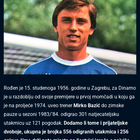
Rođen je 15. studenoga 1956. godine u Zagrebu, za Dinamo
je u razdoblju od svoje premijere u prvoj momčadi u koju ga
je na proljeće 1974. uveo trener
Mirko Bazić
do zimske
pauze u sezoni 1983/'84. odigrao 301 natjecateljsku
utakmicu uz 121 pogodak.
Dodamo li tome i prijateljske
dvoboje, ukupna je brojka 556 odigranih utakmica i 256