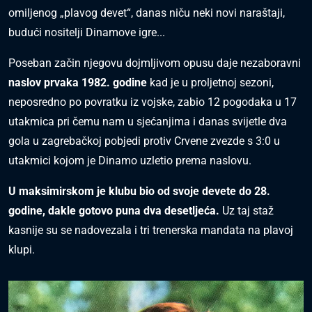
omiljenog „plavog devet“, danas niču neki novi naraštaji,
budući nositelji Dinamove igre...
Poseban začin njegovu dojmljivom opusu daje nezaboravni
naslov prvaka 1982. godine
kad je u proljetnoj sezoni,
neposredno po povratku iz vojske, zabio 12 pogodaka u 17
utakmica pri čemu nam u sjećanjima i danas svijetle dva
gola u zagrebačkoj pobjedi protiv Crvene zvezde s 3:0 u
utakmici kojom je Dinamo uzletio prema naslovu.
U maksimirskom je klubu bio od svoje devete do 28.
godine, dakle gotovo puna dva desetljeća.
Uz taj staž
kasnije su se nadovezala i tri trenerska mandata na plavoj
klupi.