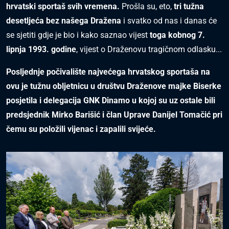
hrvatski sportaš svih vremena.
Prošla su, eto,
tri tužna
desetljeća bez našega Dražena
i svatko od nas i danas će
se sjetiti gdje je bio i kako saznao vijest
toga kobnog 7.
lipnja 1993. godine
, vijest o Draženovu tragičnom odlasku...
Posljednje počivalište najvećega hrvatskog sportaša na
ovu je tužnu obljetnicu u društvu Draženove majke Biserke
posjetila i delegacija GNK Dinamo u kojoj su uz ostale bili
predsjednik Mirko Barišić i član Uprave Danijel Tomačić pri
čemu su položili vijenac i zapalili svijeće.