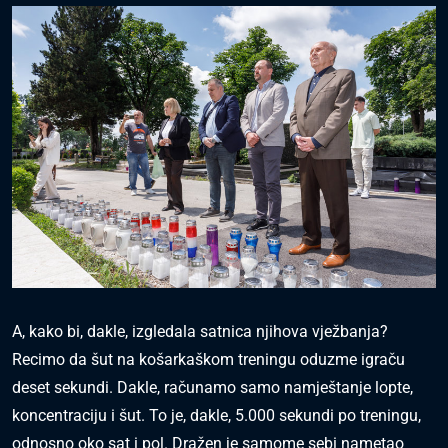
A, kako bi, dakle, izgledala satnica njihova vježbanja?
Recimo da šut na košarkaškom treningu oduzme igraču
deset sekundi. Dakle, računamo samo namještanje lopte,
koncentraciju i šut. To je, dakle, 5.000 sekundi po treningu,
odnosno oko sat i pol. Dražen je samome sebi nametao