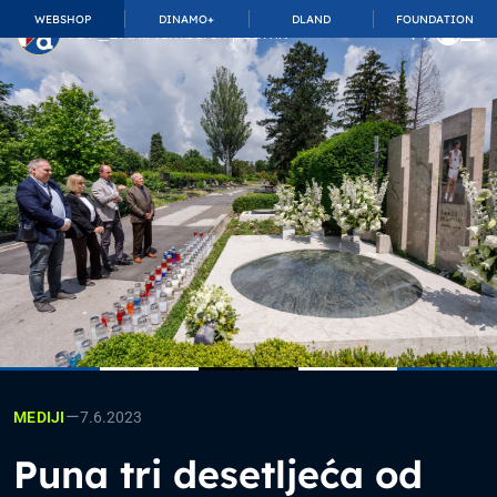
WEBSHOP
DINAMO+
DLAND
FOUNDATION
TOP_BAR.MembershipSuffix
—
7.6.2023
MEDIJI
Puna tri desetljeća od