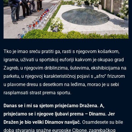
Tko je imao sreću pratiti ga, rasti s njegovom košarkom,
igrama, uživati u sportskoj euforiji kakvom je okupao grad
Zagreb, u njegovim driblinzima, šutevima, ekshibicijama na
parketu, u njegovoj karakterističnoj pojavi s „afro“ frizurom
u plavome dresu s desetkom na leđima, morao je u sebi
rasplamsati strast prema sportu.
Danas se i mi sa sjetom prisjećamo Dražena. A,
prisjećamo se i njegove ljubavi prema – Dinamu. Jer
Dražen je bio veliki Dinamov navijač.
Osamdesete su bile
doba stvaranja snažne europske Cibone, zagrebačkog