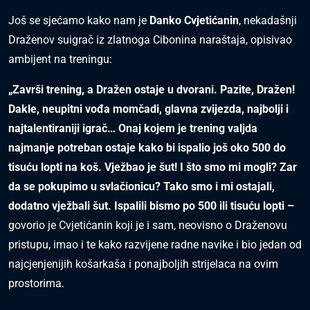
Još se sjećamo kako nam je
Danko Cvjetićanin
, nekadašnji
Draženov suigrač iz zlatnoga Cibonina naraštaja, opisivao
ambijent na treningu:
„Završi trening, a Dražen ostaje u dvorani. Pazite, Dražen!
Dakle, neupitni vođa momčadi, glavna zvijezda, najbolji i
najtalentiraniji igrač… Onaj kojem je trening valjda
najmanje potreban ostaje kako bi ispalio još oko 500 do
tisuću lopti na koš. Vježbao je šut! I što smo mi mogli? Zar
da se pokupimo u svlačionicu? Tako smo i mi ostajali,
dodatno vježbali šut. Ispalili bismo po 500 ili tisuću lopti –
govorio je Cvjetićanin koji je i sam, neovisno o Draženovu
pristupu, imao i te kako razvijene radne navike i bio jedan od
najcjenjenijih košarkaša i ponajboljih strijelaca na ovim
prostorima.