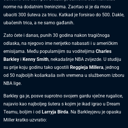
norme na dodatnim treninzima. Zacrtao si je da mora
ubaciti 300 šuteva za tricu. Katkad je forsirao do 500. Dakle,
ubačenih trica, a ne samo gađanih.
Zato ćete i danas, punih 30 godina nakon tragičnoga
odlaska, na njegovo ime nerijetko nabasati i u američkim
emisijama. Među popularnijim su voditeljima
Charles
Barkley
i
Kenny Smith
, nekadašnje NBA zvijezde. U studiju
su prije koju godinu tako ugostili
Reggieja Millera
, jednog
od 50 najboljih košarkaša svih vremena u službenom izboru
NBA lige.
Barkley ga je, posve suprotno svojem gardu vječne rugalice,
najavio kao najboljeg šutera s kojim je ikad igrao u Dream
Teamu, boljim i od
Larryja Birda
. Na Barkleyjevu je opasku
Miller kratko uzvratio: