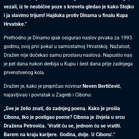
vezali, iz te neobične poze s kreveta gledao je kako Stojko
i ja slavimo trijumf Hajduka protiv Dinama u finalu Kupa
Hrvatske.“
Prethodno je Dinamo ipak osigurao naslov prvaka za 1993.
godinu, svoj prvi pokal u samostalnoj Hrvatskoj. Nažalost,
Dražen nije dočekao samu proslavu naslova. Napustio nas
je pet dana nakon derbija u Kupu i šest dana prije zadnjega
prvenstvenog kola.
Dražen je, kako je prepričao novinar
Neven Bertičević
,
najavljivao i povratak u Zagreb i Cibonu:
„Sve je želio znati, do zadnjeg poena. Kako je prošla
Cibona, tko je postigao poene? Cibona je živjela u srcu
Dražena Petrovića. 'Vratit ću se, jednom ću se vratiti.
Barem na kraju karijere. Godina, dvije. U Cibonu'.“