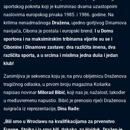
sportskog pokreta koji je kulminirao dvama uzastopnim
naslovima europskog prvaka 1985. i 1986. godine. Na
krilima nenadmašnoga
Dražena
, ujedno gorljivog Dinamova
navijača, Cibona je postala i europski brend.
I u Domu
sportova i na maksimirskim tribinama vijorile su se i
Cibonine i Dinamove zastave: dva različita imena, dva
različita sporta, a u srcima i mislima jedna duša i jedan
klub!
Zanimljiva je sekvenca koju je, na prvu obljetnicu Draženova
tragičnog odlaska, u prvom broju magazina Košarka
napisao novinar
Milorad Bibić
, koji nas je, nažalost, također
u međuvremenu napustio. Bibić je prenosio riječi Draženova
suigrača iz reprezentacije,
Dina Rađe
:
„
Bili smo u Wroclawu na kvalifikacijama za prvenstvo
Europe. Stojko i ja smo bili, dakako, za Hajduk. Dražen je