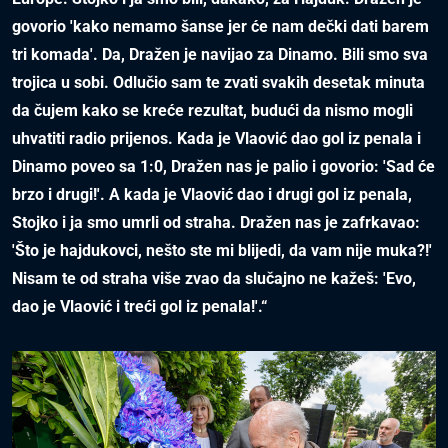
govorio 'kako nemamo šanse jer će nam dečki dati barem
tri komada'. Da, Dražen je navijao za Dinamo. Bili smo sva
trojica u sobi. Odlučio sam te zvati svakih desetak minuta
da čujem kako se kreće rezultat, budući da nismo mogli
uhvatiti radio prijenos. Kada je Vlaović dao gol iz penala i
Dinamo poveo sa 1:0, Dražen nas je palio i govorio: 'Sad će
brzo i drugi!'. A kada je Vlaović dao i drugi gol iz penala,
Stojko i ja smo umrli od straha. Dražen nas je zafrkavao:
'Što je hajdukovci, nešto ste mi blijedi, da vam nije muka?!'
Nisam te od straha više zvao da slučajno ne kažeš: 'Evo,
dao je Vlaović i treći gol iz penala!'.“