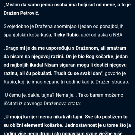
„Mislim da samo jedna osoba ima bolji šut od mene, a to je
Dražen Petrović.
Svojedobno je Dražena spominjao i jedan od ponajboljih
španjolskih košarkaša,
Ricky Rubio
, uoči odlaska u NBA.
„
Drago mi je da me uspoređuju s Draženom, ali smatram
da nisam na njegovoj razini. On je bio Bog košarke, jedan
od najboljih ikada! Nisam siguran mogu li dostići njegovu
razinu, ali ću pokušati. Trudit ću se svaki dan“,
govorio je
Rubio, koji je imao nepune tri godine kad je Dražen stradao.
U čemu je, dakle, tajna? Nema je... Tako barem možemo
iščitati iz davnoga Draženova citata:
„U mojoj karijeri nema nikakvih tajni. Sve što postižem to
su obični elementi košarke. Jednostavnost je u tome što ja
radim više nego drugi i što ponavljam svoje vježbe više