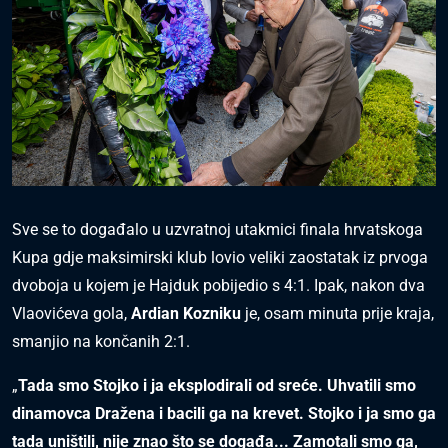
Sve se to događalo u uzvratnoj utakmici finala hrvatskoga
Kupa gdje maksimirski klub lovio veliki zaostatak iz prvoga
dvoboja u kojem je Hajduk pobijedio s 4:1. Ipak, nakon dva
Vlaovićeva gola,
Ardian Kozniku
je, osam minuta prije kraja,
smanjio na končanih 2:1.
„
Tada smo Stojko i ja eksplodirali od sreće. Uhvatili smo
dinamovca Dražena i bacili ga na krevet. Stojko i ja smo ga
tada uništili, nije znao što se događa... Zamotali smo ga,