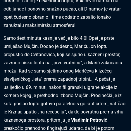
obranio: Ladić je bekendirao loptu, Vukićević natrčao na
odbijanac i ponovno snažno pucao, ali Dinamov je vratar
opet čudesno obranio i time dodatno zapalio ionako
zahuktalu maksimirsku atmosferu!
Samo šest minuta kasnije već je bilo 4:0! Opet je prste
umiješao Mujčin. Dodao je desno, Mariću, on loptu
propustio do Cvitanovića, koji se sjurio u kazneni prostor,
zavrnuo nisku loptu na „prvu vratnicu“, a Marić zakucao u
mrežu. Kad se samo sjetimo onog Marićeva klizećeg
slavljeničkog „leta“ prema zapadnoj tribini... A pečat je
uslijedio u 69. minuti, nakon filigranski uigrane akcije iz
kornera kojeg je prethodno izborio Mujčin. Prosinečki je iz
kuta poslao loptu gotovo paralelno s gol-aut crtom, natrčao
je Krznar, uputio „na recepciju“, dakle povratnu prema vrhu
kaznenoga prostora, pritom ju je
Vladimir Petrović
preskočio prethodno fingirajući udarac, da bi je potom