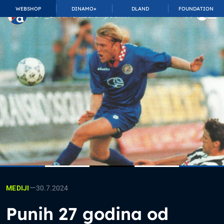
WEBSHOP
DINAMO+
DLAND
FOUNDATION
TOP_BAR.MembershipSuffix
—
30.7.2024
MEDIJI
Punih 27 godina od