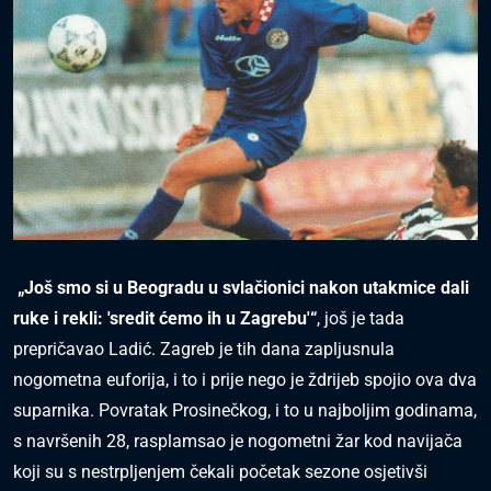
„Još smo si u Beogradu u svlačionici nakon utakmice dali
ruke i rekli: 'sredit ćemo ih u Zagrebu'“
, još je tada
prepričavao Ladić. Zagreb je tih dana zapljusnula
nogometna euforija, i to i prije nego je ždrijeb spojio ova dva
suparnika. Povratak Prosinečkog, i to u najboljim godinama,
s navršenih 28, rasplamsao je nogometni žar kod navijača
koji su s nestrpljenjem čekali početak sezone osjetivši