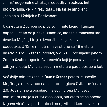
„miris“ nogometne atrakcije, dopadljivih poteza, finti,
proigravanja, velikih rezultata... Na taj se ambijent
„naslonio“ i ždrijeb s Partizanom...
U uzvratu u Zagrebu od prve su minute krenuli furiozni
napadi. Jedan od junaka utakmice, tadašnja maksimirska
desetka Mujčin, bio je u izvorištu akcija za svih pet
pogodaka. U 13. je minuti s lijeve strane sa 18 metara
ubacio nisko u kazneni prostor, Viduka ju proslijedio petom,
Zoltan Szabo
pogodio Cvitanovića koji je postavio blok, a
odbijenu loptu Marić sa sedam metara u padu poslao u kut.
Već dvije minute kasnije
Damir Krznar
petom je uposlio
Mujčina, a on zavrnuo na peterac, na glavu Cvitanoviću za
2:0. Još nam je u posebnom sjećanju ona Marićeva
minijatura kad je u gužvi oteo loptu, piruetom se oslobodio
iz „sendviča“ dvojice braniča i munjevitim trkom povukao