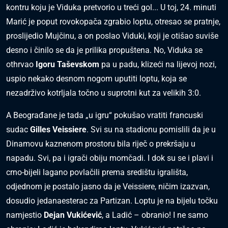
kontru koju je Viduka pretvorio u treći gol... U toj, 24. minuti
Marić je poput rovokopača zgrabio loptu, otresao se pratnje,
proslijedio Mujčinu, a on poslao Viduki, koji je otišao suviše
desno i činilo se da je prilika propuštena. No, Viduka se
othrvao
Igoru Taševskom
pa u padu, klizeći na lijevoj nozi,
uspio nekako desnom nogom uputiti loptu, koja se
nezadrživo kotrljala točno u suprotni kut za velikih 3:0.
A Beograđane je tada „u igru“ pokušao vratiti francuski
sudac
Gilles Veissiere
. Svi su na stadionu pomislili da je u
Dinamovu kaznenom prostoru bila riječ o prekršaju u
napadu. Svi, pa i igrači obiju momčadi. I dok su se i plavi i
crno-bijeli lagano povlačili prema središtu igrališta,
odjednom je postalo jasno da je Veissiere, ničim izazvan,
dosudio jedanaesterac za Partizan. Loptu je na bijelu točku
namjestio
Dejan Vukićević
, a Ladić – obranio! I ne samo