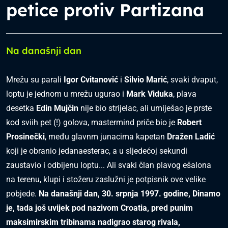
petice protiv Partizana
Na današnji dan
Mrežu su parali
Igor Cvitanović
i
Silvio Marić
, svaki dvaput,
loptu je jednom u mrežu ugurao i
Mark Viduka
, plava
desetka
Edin Mujčin
nije bio strijelac, ali umiješao je prste
kod sviih pet (!) golova, mastermind priče bio je
Robert
Prosinečki
, među glavnm junacima kapetan
Dražen Ladić
koji je obranio jedanaesterac, a u sljedećoj sekundi
zaustavio i odbijenu loptu... Ali svaki član plavog ešalona
na terenu, klupi i stožeru zaslužni je potpisnik ove velike
pobjede.
Na današnji dan, 30. srpnja 1997. godine, Dinamo
je, tada još uvijek pod nazivom Croatia, pred punim
maksimirskim tribinama nadigrao starog rivala,