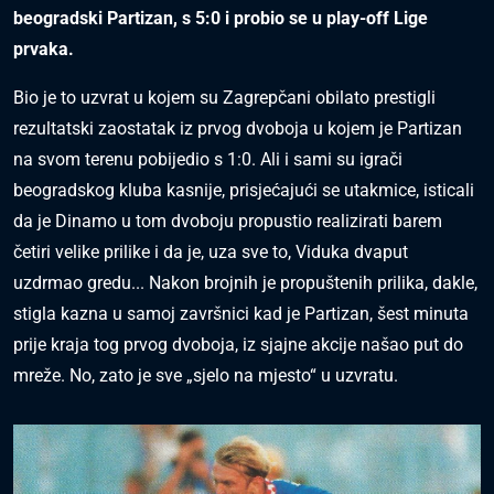
beogradski Partizan, s 5:0 i probio se u play-off Lige
prvaka.
Bio je to uzvrat u kojem su Zagrepčani obilato prestigli
rezultatski zaostatak iz prvog dvoboja u kojem je Partizan
na svom terenu pobijedio s 1:0. Ali i sami su igrači
beogradskog kluba kasnije, prisjećajući se utakmice, isticali
da je Dinamo u tom dvoboju propustio realizirati barem
četiri velike prilike i da je, uza sve to, Viduka dvaput
uzdrmao gredu... Nakon brojnih je propuštenih prilika, dakle,
stigla kazna u samoj završnici kad je Partizan, šest minuta
prije kraja tog prvog dvoboja, iz sjajne akcije našao put do
mreže. No, zato je sve „sjelo na mjesto“ u uzvratu.