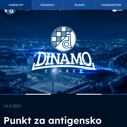
WEBSHOP
DINAMO+
DLAND
FOUNDATION
TOP_BAR.MembershipSuffix
16.9.2021
Punkt za antigensko