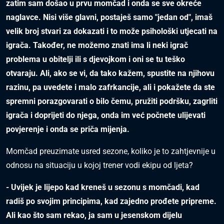
zatim sam došao u prvu momčad i onda se sve okreće
naglavce. Nisi više glavni, postaješ samo "jedan od", imaš
velik broj stvari za dokazati i to može psihološki utjecati na
igrača. Također, ne možemo znati ima li neki igrač
problema u obitelji ili s djevojkom i oni se tu teško
otvaraju. Ali, ako se vi, da tako kažem, spustite na njihovu
razinu, pa uvedete i malo zafrkancije, ali i pokažete da ste
spremni porazgovarati o bilo čemu, pružiti podršku, zagrliti
igrača i doprijeti do njega, onda im već počnete ulijevati
povjerenje i onda se priča mijenja.
Momčad preuzimate usred sezone, koliko je to zahtjevnije u
odnosu na situaciju u kojoj trener vodi ekipu od ljeta?
- Uvijek je lijepo kad kreneš u sezonu s momčadi, kad
radiš po svojim principima, kad zajedno prođete pripreme.
Ali kao što sam rekao, ja sam u jesenskom dijelu