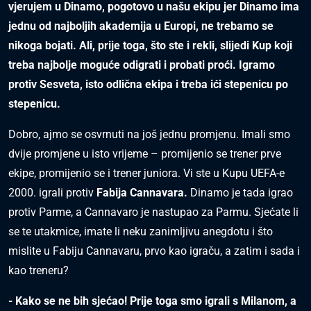
vjerujem u Dinamo, pogotovo u našu ekipu jer Dinamo ima
jednu od najboljih akademija u Europi, ne trebamo se
nikoga bojati. Ali, prije toga, što ste i rekli, slijedi Kup koji
treba najbolje moguće odigrati i probati proći. Igramo
protiv Sesveta, isto odlična ekipa i treba ići stepenicu po
stepenicu.
Dobro, ajmo se osvrnuti na još jednu promjenu. Imali smo
dvije promjene u isto vrijeme – promijenio se trener prve
ekipe, promijenio se i trener juniora. Vi ste u Kupu UEFA-e
2000. igrali protiv
Fabija Cannavara.
Dinamo je tada igrao
protiv Parme, a Cannavaro je nastupao za Parmu. Sjećate li
se te utakmice, imate li neku zanimljivu anegdotu i što
mislite u Fabiju Cannavaru, prvo kao igraču, a zatim i sada i
kao treneru?
- Kako se ne bih sjećao! Prije toga smo igrali s Milanom, a