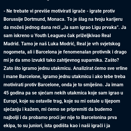
- Ne trebate vi previše motivirati igrače - igrate protiv
Borussije Dortmund, Monaca. To je šlag na tvoju karijeru
da možeš jednog dana reći „Ja sam igrao Ligu prvaka“. Ja
sam iskreno u Youth Leagueu čak priželjkivao Real
Madrid. Tamo je naš Luka Modrić, Real je vrh svjetskog
nogometa, ali i Barcelona je fenomenalan protivnik i drago
mi je da smo izvukli tako zahtjevnog suparnika. Zašto?
Zato što igramo jednu utakmicu. Analizirat ćemo sve vrline
i mane Barcelone, igramo jednu utakmicu i ako tebe treba
motivirati protiv Barcelone, onda je to smiješno. Ja imam
45 godina pa se sjećam nekih utakmica koje sam igrao u
Europi, koje su ostavile trag, koje su mi ostale u lijepom
sjećanju i kažem, mi ćemo se pripremiti da budemo
najbolji i da probamo proći jer nije to Barcelonina prva
ekipa, to su juniori, ista godišta kao i naši igrači i ja