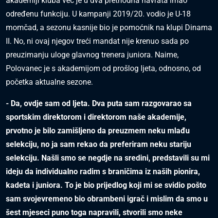
akademiji kluba već je u dva prethodna navrata imao
određenu funkciju. U kampanji 2019/20. vodio je U-18
momčad, a sezonu kasnije bio je pomoćnik na klupi Dinama
II. No, ni ovaj njegov treći mandat nije krenuo sada po
preuzimanju uloge glavnog trenera juniora. Naime,
Polovanec je s akademijom od prošlog ljeta, odnosno, od
početka aktualne sezone.
- Da, ovdje sam od ljeta. Dva puta sam razgovarao sa
sportskim direktorom i direktorom naše akademije,
prvotno je bilo zamišljeno da preuzmem neku mlađu
selekciju, no ja sam rekao da preferiram neku stariju
selekciju. Našli smo se negdje na sredini, predstavili su mi
ideju da individualno radim s braničima iz naših pionira,
kadeta i juniora. To je bio prijedlog koji mi se svidio pošto
sam svojevremeno bio obrambeni igrač i mislim da smo u
šest mjeseci puno toga napravili, stvorili smo neke