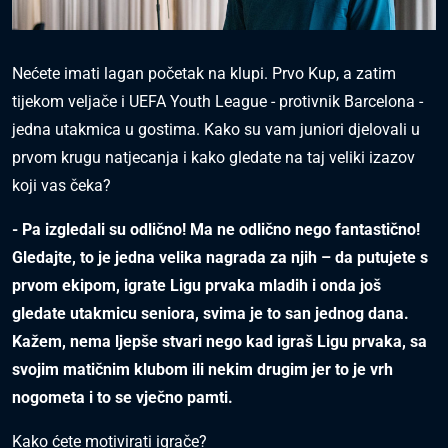
Nećete imati lagan početak na klupi. Prvo Kup, a zatim
tijekom veljače i UEFA Youth League - protivnik Barcelona -
jedna utakmica u gostima. Kako su vam juniori djelovali u
prvom krugu natjecanja i kako gledate na taj veliki izazov
koji vas čeka?
- Pa izgledali su odlično! Ma ne odlično nego fantastično!
Gledajte, to je jedna velika nagrada za njih – da putujete s
prvom ekipom, igrate Ligu prvaka mladih i onda još
gledate utakmicu seniora, svima je to san jednog dana.
Kažem, nema ljepše stvari nego kad igraš Ligu prvaka, sa
svojim matičnim klubom ili nekim drugim jer to je vrh
nogometa i to se vječno pamti.
Kako ćete motivirati igrače?