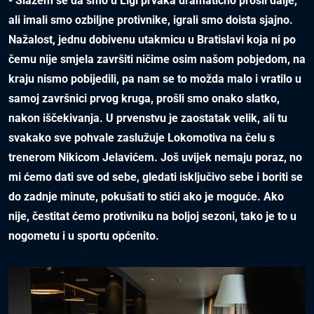
- Slažem se da smo u Ligi prvaka dramatično prošli dalje,
ali imali smo ozbiljne protivnike, igrali smo doista sjajno.
Nažalost, jednu dobivenu utakmicu u Bratislavi koja ni po
čemu nije smjela završiti ničime osim našom pobjedom, na
kraju nismo pobijedili, pa nam se to možda malo i vratilo u
samoj završnici prvog kruga, prošli smo onako slatko,
nakon iščekivanja. U prvenstvu je zaostatak velik, ali tu
svakako sve pohvale zaslužuje Lokomotiva na čelu s
trenerom Nikicom Jelavićem. Još uvijek nemaju poraz, no
mi ćemo dati sve od sebe, gledati isključivo sebe i boriti se
do zadnje minute, pokušati to stići ako je moguće. Ako
nije, čestitat ćemo protivniku na boljoj sezoni, tako je to u
nogometu i u sportu općenito.