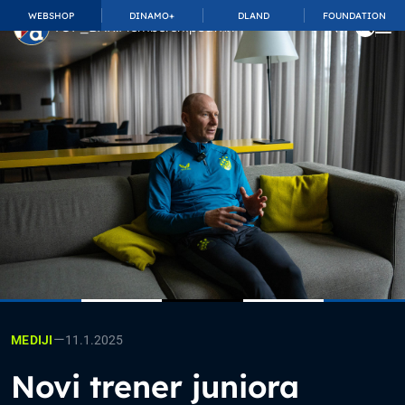
WEBSHOP
DINAMO+
DLAND
FOUNDATION
TOP_BAR.MembershipSuffix
—
11.1.2025
MEDIJI
Novi trener juniora