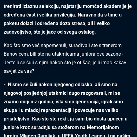
trenirati izlaznu selekciju, najstariju momčad akademije je
određena čast i velika privilegija. Naravno da s time u
paketu dolazi i određena doza stresa, ali i veliko
zadovoljstvo, što je jače od svega ostalog.
Kao što smo već napomenuli, surađivali ste s trenerom
Banovićem, bili ste na utakmicama juniora ove sezone -
Jeste li se čuli s njim nakon što je otišao, je li imao kakav
savjet za vas?
- Nismo se čuli nakon njegovog odlaska, ali smo na
njegovoj posljednjoj utakmici dugo razgovarali, mi se
znamo dugi niz godina, ista smo generacija, igrali smo
skupa i u mladoj reprezentaciji i povezuje nas veliko
prijateljstvo. Kao što ste rekli, ja sam bio dosta upućen u
juniore kroz suradnju sa stožerom na Memorijalnom
turniru Mladen Ramljak, u UEFA Youth Leageu, i na našim