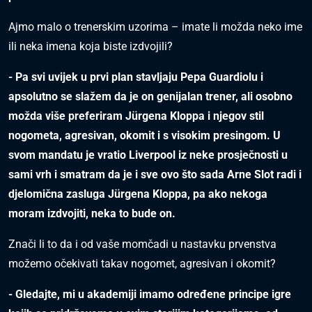
Ajmo malo o trenerskim uzorima – imate li možda neko ime
ili neka imena koja biste izdvojili?
- Pa svi uvijek u prvi plan stavljaju Pepa Guardiolu i
apsolutno se slažem da je on genijalan trener, ali osobno
možda više preferiram Jürgena Kloppa i njegov stil
nogometa, agresivan, okomit i s visokim presingom. U
svom mandatu je vratio Liverpool iz neke prosječnosti u
sami vrh i smatram da je i sve ovo što sada Arne Slot radi i
djelomična zasluga Jürgena Kloppa, pa ako nekoga
moram izdvojiti, neka to bude on.
Znači li to da i od vaše momčadi u nastavku prvenstva
možemo očekivati takav nogomet, agresivan i okomit?
- Gledajte, mi u akademiji imamo određene principe igre