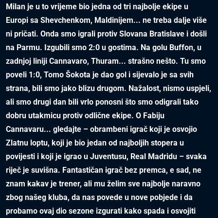
Milan je u to vrijeme bio jedna od tri najbolje ekipe u
Europi sa Shevchenkom, Maldinijem... ne treba dalje više
ni pričati. Onda smo igrali protiv Slovana Bratislave i došli
na Parmu. Izgubili smo 2:0 u gostima. Na golu Buffon, u
zadnjoj liniji Cannavaro, Thuram... strašno nešto. Tu smo
poveli 1:0, Tomo Šokota je dao gol i sijevalo je sa svih
strana, bili smo jako blizu drugom. Nažalost, nismo uspjeli,
ali smo drugi dan bili vrlo ponosni što smo odigrali tako
dobru utakmicu protiv odlične ekipe. O Fabiju
Cannavaru... gledajte – obrambeni igrač koji je osvojio
Zlatnu loptu, koji je bio jedan od najboljih stopera u
povijesti i koji je igrao u Juventusu, Real Madridu – svaka
riječ je suvišna. Fantastičan igrač bez premca, e sad, ne
znam kakav je trener, ali mu želim sve najbolje naravno
zbog našeg kluba, da nas povede u nove pobjede i da
probamo ovaj dio sezone izgurati kako spada i osvojiti