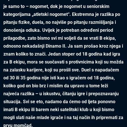
je samo to – nogomet, dok je nogomet u seniorskim
kategorijama „atletski nogomet“. Ekstremna je razlika po
pitanju fizike, duela, no najviše po pitanju razmišljanja i
donošenja odluka. Uvijek je potreban određeni period
prilagodbe, zato bismo svi mi voljeli da se vrati B ekipa,
odnosno nekadašnji Dinamo II. Ja sam prošao kroz njega i
znam koliko to znači. Jedan stoper od 18 godina kad igra
za B ekipu, mora se suočavati s protivnicima koji su možda
na zalasku karijere, koji su prošli sve. Duel s napadačem
od 30 ili 35 godina nije isti kao s igračem od 18 godina,
koliko god on bio brz i mislim da upravo u tome leži
najveća razlika – u iskustvu, čitanju igre i prepoznavanju
situacija. Svi se eto, nadamo da ćemo od ljeta ponovno
imati B ekipu ili barem neki satelitski klub u koji bismo
mogli slati naše mlade igrače i na taj način ih pripremati za
prvu momčad.