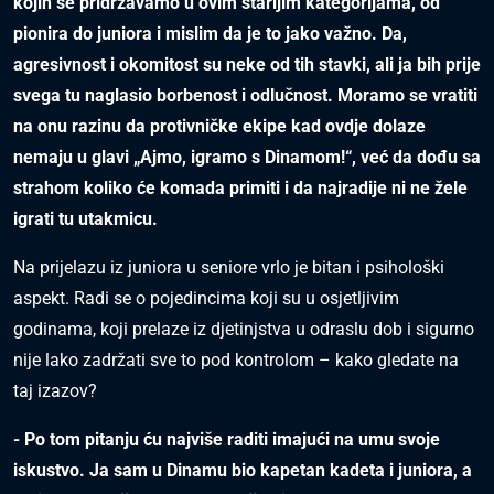
kojih se pridržavamo u ovim starijim kategorijama, od
pionira do juniora i mislim da je to jako važno. Da,
agresivnost i okomitost su neke od tih stavki, ali ja bih prije
svega tu naglasio borbenost i odlučnost. Moramo se vratiti
na onu razinu da protivničke ekipe kad ovdje dolaze
nemaju u glavi „Ajmo, igramo s Dinamom!“, već da dođu sa
strahom koliko će komada primiti i da najradije ni ne žele
igrati tu utakmicu.
Na prijelazu iz juniora u seniore vrlo je bitan i psihološki
aspekt. Radi se o pojedincima koji su u osjetljivim
godinama, koji prelaze iz djetinjstva u odraslu dob i sigurno
nije lako zadržati sve to pod kontrolom – kako gledate na
taj izazov?
- Po tom pitanju ću najviše raditi imajući na umu svoje
iskustvo. Ja sam u Dinamu bio kapetan kadeta i juniora, a