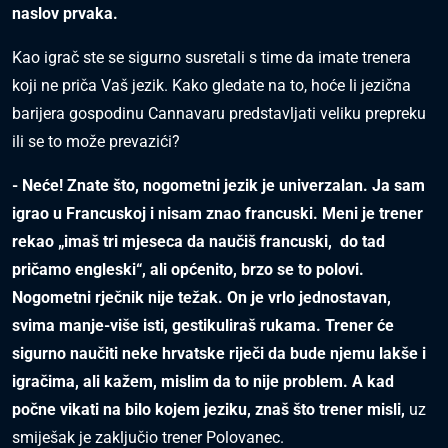
naslov prvaka.
Kao igrač ste se sigurno susretali s time da imate trenera
koji ne priča Vaš jezik. Kako gledate na to, hoće li jezična
barijera gospodinu Cannavaru predstavljati veliku prepreku
ili se to može prevazići?
- Neće! Znate što, nogometni jezik je univerzalan. Ja sam
igrao u Francuskoj i nisam znao francuski. Meni je trener
rekao „imaš tri mjeseca da naučiš francuski, do tad
pričamo engleski“, ali općenito, brzo se to polovi.
Nogometni rječnik nije težak. On je vrlo jednostavan,
svima manje-više isti, gestikuliraš rukama. Trener će
sigurno naučiti neke hrvatske riječi da bude njemu lakše i
igračima, ali kažem, mislim da to nije problem. A kad
počne vikati na bilo kojem jeziku, znaš što trener misli,
uz
smiješak je zaključio trener Polovanec.