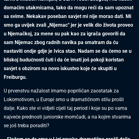
domaćim utakmicama, tako da mogu reći da sam upoznat
sa svime. Nekakav poseban savjet mi nije morao dati. Mi
smo ga uvijek zvali „Nijemac“ jer je velik dio života proveo
u Njemačkoj, za mene su pak kao za igrača govorili da
sam Nijemac zbog radnih navika pa smatram da ću
nastaviti ondje gdje je Ivica stao. Nadam se da ćemo se u
bliskoj budućnosti čuti i da će imati još pokoji koristan
savjet s obzirom na novo iskustvo koje će skupiti u
Freiburgu.
U prvenstvu nažalost imamo popriličan zaostatak za
Lokomotivom, u Europi smo u dramatičnom stilu prošli
dalje. Kako ste vi vidjeli cijeli taj period i koje su po vama
najveće prednosti juniorske momčadi, a na kojim stvarima
se još treba poraditi?