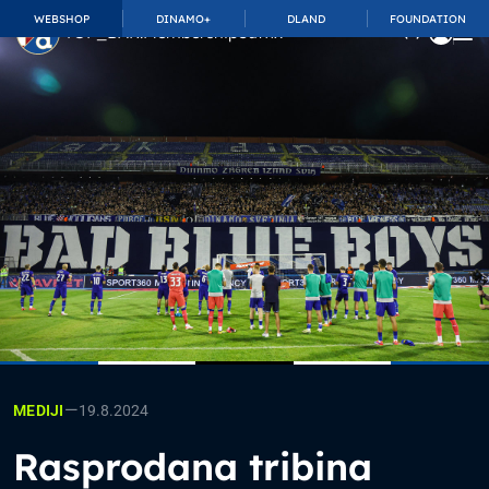
WEBSHOP
DINAMO+
DLAND
FOUNDATION
TOP_BAR.MembershipSuffix
—
19.8.2024
MEDIJI
Rasprodana tribina