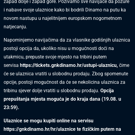
zapad dolje i zapad gore. Pozivamo sve navijače da požure
i nabave svoje ulaznice kako bi bodrili Dinamo na putu ka
novom nastupu u najelitnijem europskom nogometnom
natjecanju.
Napominjemo navijačima da za vlasnike godišnjih ulaznica
postoji opcija da, ukoliko nisu u mogućnosti doći na
utakmicu, prepuste svoje mjesto na tribini putem
servisa
https://tickets.gnkdinamo.hr/ustupi-ulaznicu
,
čime
će se ulaznica vratiti u slobodnu prodaju. Zbog spomenute
opcije, postoji mogućnost da će se nekolicina ulaznica za
tribinu sjever dolje vratiti u slobodnu prodaju.
Opcija
prepuštanja mjesta moguća je do kraja dana (19.08. u
23:59).
Ulaznice se mogu kupiti online na servisu
https://gnkdinamo.hr/hr/ulaznice
te fizičkim putem na