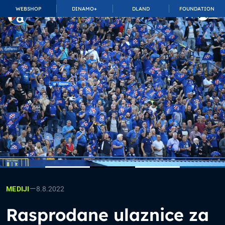
WEBSHOP
DINAMO+
DLAND
FOUNDATION
TOP_BAR.MembershipSuffix
—
8.8.2022
MEDIJI
Rasprodane ulaznice za