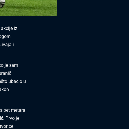
akcije iz
 nogom
Livaja i
što je sam
branič
ješto ubacio u
Nakon
 s pet metara
ić
. Prvo je
tvorice