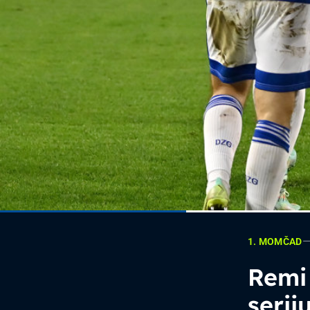
1. MOMČAD
Remi
serij