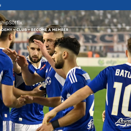
N
ipSuffix
ADEMY
CLUB
BECOME A MEMBER