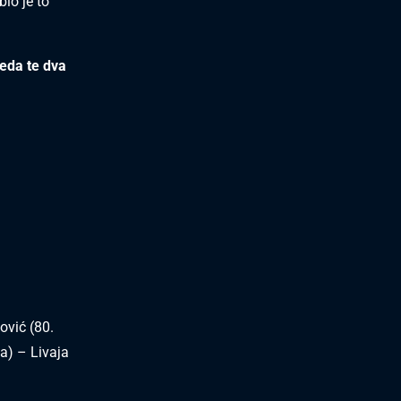
io je to
eda te dva
ović (80.
na) – Livaja