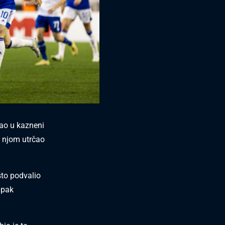
šao u kazneni
 njom utrčao
što podvalio
 ipak