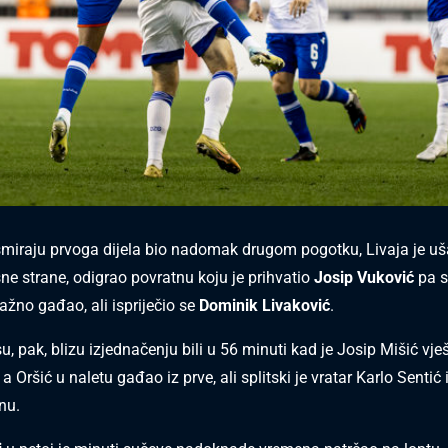
smiraju prvoga dijela bio nadomak drugom pogotku, Livaja je u
sne strane, odigrao povratnu koju je prihvatio
Josip Vuković
pa s
ažno gađao, ali ispriječio se
Dominik Livaković
.
, pak, blizu izjednačenju bili u 56 minuti kad je Josip Mišić vje
, a Oršić u naletu gađao iz prve, ali splitski je vratar Karlo Sentić
nu.