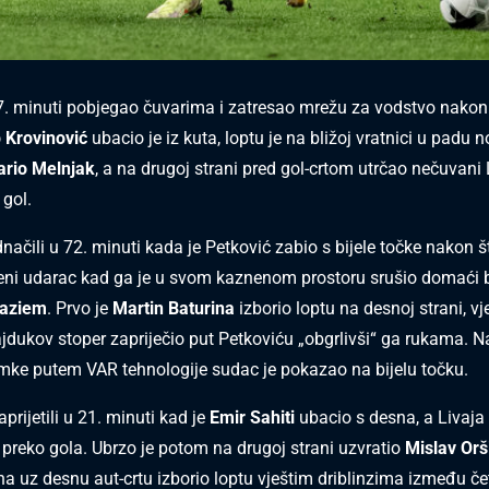
27. minuti pobjegao čuvarima i zatresao mrežu za vodstvo nakon 
p Krovinović
ubacio je iz kuta, loptu je na bližoj vratnici u padu
ario Melnjak
, a na drugoj strani pred gol-crtom utrčao nečuvani 
 gol.
dnačili u 72. minuti kada je Petković zabio s bijele točke nakon 
eni udarac kad ga je u svom kaznenom prostoru srušio domaći 
waziem
. Prvo je
Martin Baturina
izborio loptu na desnoj strani, v
ajdukov stoper zapriječio put Petkoviću „obgrlivši“ ga rukama. 
mke putem VAR tehnologije sudac je pokazao na bijelu točku.
rijetili u 21. minuti kad je
Emir Sahiti
ubacio s desna, a Livaja
 preko gola. Ubrzo je potom na drugoj strani uzvratio
Mislav Orš
na uz desnu aut-crtu izborio loptu vještim driblinzima između če