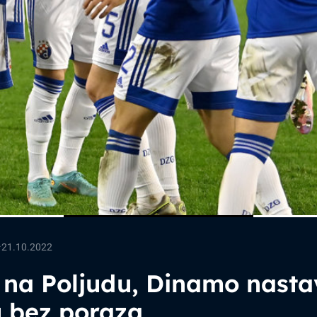
—
21.10.2022
 na Poljudu, Dinamo nasta
u bez poraza