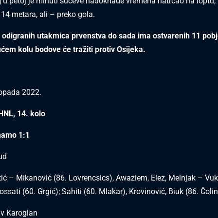
j
u petoj je minuti sučeve nadoknade vremena natrčao na loptu, b
 14 metara, ali – preko gola.
 odigranih utakmica prvenstva do sada ima ostvarenih 11 pobj
ućem kolu bodove će tražiti protiv Osijeka.
stopada 2022.
HNL, 14. kolo
namo 1:1
ud
ić – Mikanović (86. Lovrencsics), Awaziem, Elez, Melnjak – Vuk
ssati (60. Grgić); Sahiti (60. Mlakar), Krovinović, Biuk (86. Čoli
av Karoglan