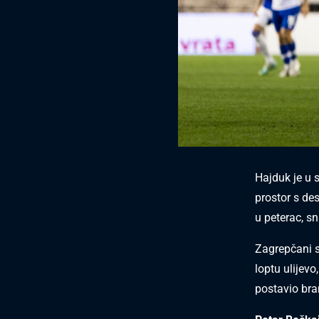
Hajduk je u 
prostor s de
u peterac, sn
Zagrepčani su
loptu ulijevo
postavio bra