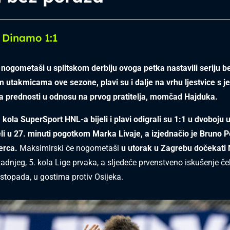
 Dinamo 1:1
nogometaši u splitskom derbiju ovoga petka nastavili seriju b
 utakmicama ove sezone, plavi su i dalje na vrhu ljestvice s j
 prednosti u odnosu na prvog pratitelja, momčad Hajduka.
 kola SuperSport HNL-a bijeli i plavi odigrali su 1:1 u dvoboju
i u 27. minuti pogotkom Marka Livaje, a izjednačio je Bruno P
terca.
Maksimirski će nogometaši
u utorak u Zagrebu dočekati 
adnjeg, 5. kola Lige prvaka, a sljedeće prvenstveno iskušenje če
istopada, u gostima protiv Osijeka.