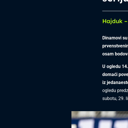
Hajduk –
Dinamovi su 
prvenstvenim
osam bodova
U ogledu 14.
domaći povel
iz jedanaes
ogledu predz
subotu, 29. l