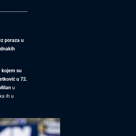
ez poraza u
ednakih
 u kojem su
etković u 72.
Milan
u
ka ih u