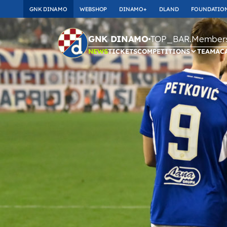
GNK DINAMO
WEBSHOP
DINAMO+
DLAND
FOUNDATIO
TOP_BAR.Membersh
GNK DINAMO
NEWS
TICKETS
COMPETITIONS
TEAM
AC