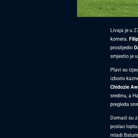
Livaja je u 
kornera.
Fili
proslijedio
D
smjestio je u
Plavi su izje
izborio kazn
Chidozie A
sredinu, a H
pregleda sni
Domaći su zap
poslao loptu
mladi Baturi