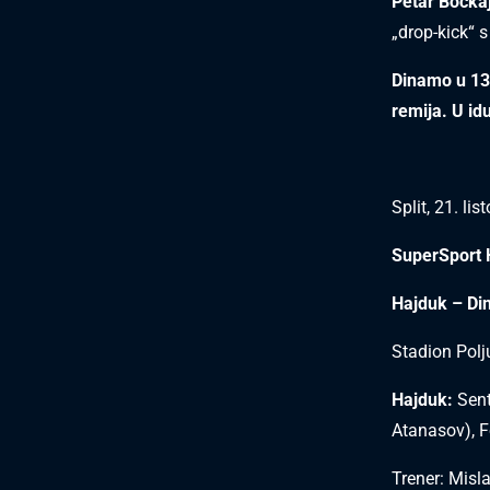
Petar Bočka
„drop-kick“ s
Dinamo u 13
remija. U id
Split, 21. li
SuperSport 
Hajduk – Di
Stadion Polj
Hajduk:
Sent
Atanasov), Fo
Trener: Misl