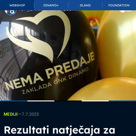
WEBSHOP
DINAMO+
DLAND
FOUNDATION
TOP_BAR.MembershipSuffix
—
7.7.2023
MEDIJI
Rezultati natječaja za