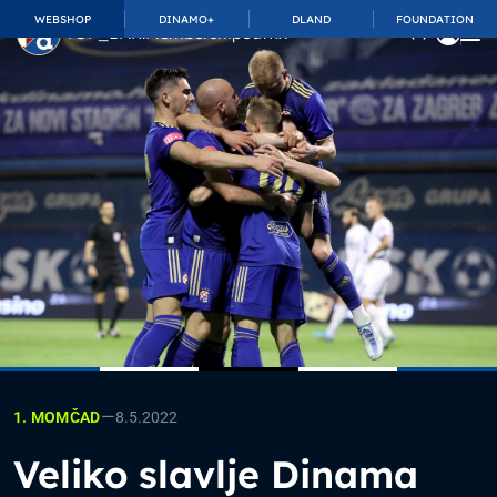
WEBSHOP
DINAMO+
DLAND
FOUNDATION
TOP_BAR.MembershipSuffix
—
8.5.2022
1. MOMČAD
Veliko slavlje Dinama