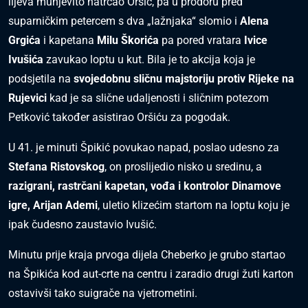
lijeva munjevito natrčao Oršić, pa u prodoru pred
suparničkim petercem s dva „lažnjaka“ slomio i
Alena
Grgića
i kapetana
Milu Škorića
pa pored vratara
Ivice
Ivušića
zavukao loptu u kut. Bila je to akcija koja je
podsjetila na
svojedobnu sličnu majstoriju protiv Rijeke na
Rujevici
kad je sa slične udaljenosti i sličnim potezom
Petković također asistirao Oršiću za pogodak.
U 41. je minuti Špikić povukao napad, poslao udesno za
Stefana Ristovskog
, on proslijedio nisko u sredinu, a
razigrani, rastrčani kapetan, vođa i kontrolor Dinamove
igre, Arijan Ademi
, uletio klizećim startom na loptu koju je
ipak čudesno zaustavio Ivušić.
Minutu prije kraja prvoga dijela Cheberko je grubo startao
na Špikića kod aut-crte na centru i zaradio drugi žuti karton
ostavivši tako suigrače na vjetrometini.