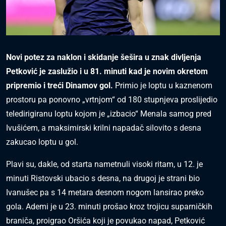
Novi potez za naklon i skidanje šešira u znak divljenja
Petković je zaslužio i u 81. minuti kad je novim okretom
pripremio i treći Dinamov gol.
Primio je loptu u kaznenom
prostoru pa ponovno „vrtnjom“ od 180 stupnjeva proslijedio
teledirigiranu loptu kojom je „izbacio“ Menala samog pred
Ivušićem, a maksimirski krilni napadač silovito s desna
zakucao loptu u gol.
Plavi su, dakle, od starta nametnuli visoki ritam, u 12. je
minuti Ristovski ubacio s desna, na drugoj je strani bio
Ivanušec pa s 14 metara desnom nogom lansirao preko
gola. Ademi je u 23. minuti prošao kroz trojicu suparničkih
braniča, proigrao Oršića koji je povukao napad, Petković