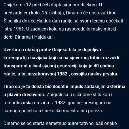
Osijekom i 12 pred četvrtoplasiranom Rijekom. U
predzadnjem kolu, 15. svibnja, Dinamo će gostovati kod
Šibenika dok će Hajduk dan ranije na svom terenu dočekati
Istru 1961. U zadnjem kolu na rasporedu je maksimirski
derbi Dinama i Hajduka...
Uvertira u okršaj protiv Osijeka bila je dojmljiva
koreografija navijača koji su na sjevernoj tribini razvukli
transparent u čast sjajnoj generaciji koja je 40 godina
ranije, u toj nezaboravnoj 1982., osvojila naslov prvaka.
I kao da je to doista bio dodatni impuls sadašnjim akterima
u plavim dresovima.
Zaigrali su u sličnome stilu kao i
romantičarska družina iz 1982. godine, presingom od
samoga početka uz nekoliko maestralnih poteza.
Dinamo se od starta nametnuo autoritativno, baš onako