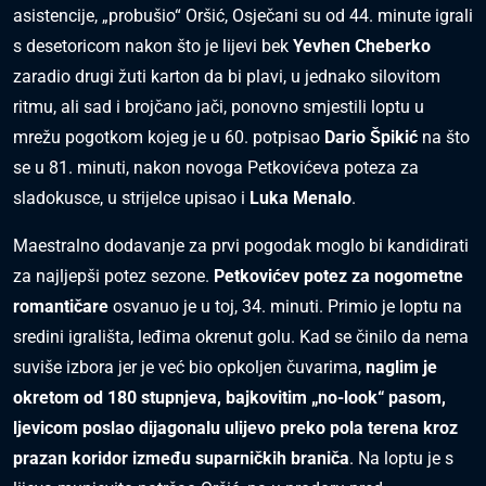
asistencije, „probušio“ Oršić, Osječani su od 44. minute igrali
s desetoricom nakon što je lijevi bek
Yevhen Cheberko
zaradio drugi žuti karton da bi plavi, u jednako silovitom
ritmu, ali sad i brojčano jači, ponovno smjestili loptu u
mrežu pogotkom kojeg je u 60. potpisao
Dario Špikić
na što
se u 81. minuti, nakon novoga Petkovićeva poteza za
sladokusce, u strijelce upisao i
Luka Menalo
.
Maestralno dodavanje za prvi pogodak moglo bi kandidirati
za najljepši potez sezone.
Petkovićev potez za nogometne
romantičare
osvanuo je u toj, 34. minuti. Primio je loptu na
sredini igrališta, leđima okrenut golu. Kad se činilo da nema
suviše izbora jer je već bio opkoljen čuvarima,
naglim je
okretom od 180 stupnjeva, bajkovitim „no-look“ pasom,
ljevicom poslao dijagonalu ulijevo preko pola terena kroz
prazan koridor između suparničkih braniča
. Na loptu je s