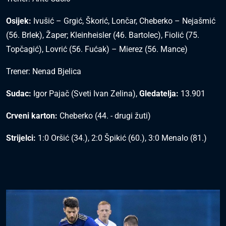
Osijek:
Ivušić – Grgić, Škorić, Lončar, Cheberko – Nejašmić
(56. Brlek), Žaper; Kleinheisler (46. Bartolec), Fiolić (75.
Topčagić), Lovrić (56. Fućak) – Mierez (56. Mance)
Trener: Nenad Bjelica
Sudac:
Igor Pajač (Sveti Ivan Zelina),
Gledatelja:
13.901
Crveni karton:
Cheberko (44. - drugi žuti)
Strijelci:
1:0 Oršić (34.), 2:0 Špikić (60.), 3:0 Menalo (81.)