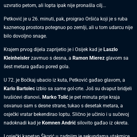
uzvratio petom, ali lopta ipak nije pronašla cilj...
Petković je u 26. minuti, pak, proigrao Oršića koji je s ruba
kaznenog prostora potegnuo po zemlji, ali u tom udarcu nije
bilo dovoljno snage.
Krajem prvog dijela zaprijetio je i Osijek kad je
Laszlo
Kleinheisler
zavrnuo s desna, a
Ramon Mierez
glavom sa
šest metara gađao pored gola.
U 72. je Bočkaj ubacio iz kuta, Petković gađao glavom, a
Karlo Bartolec
izbio sa same gol-crte. Još su dvaput bridjeli
Ivušićevi dlanovi
. Marko Tolić
je pet minuta prije kraja
osvanuo sam s desne strane, tukao s desetak metara, a
osječki vratar bekendirao loptu. Slično je učinio i u sučevoj
nadoknadi kad je
Komnen Andrić
silovito gađao iz okreta.
I osječki kapetan Škorić u zadnjim je sekundama utakmice