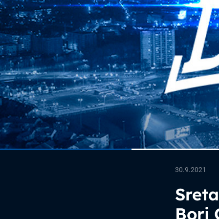
30.9.2021
Sret
Bori 