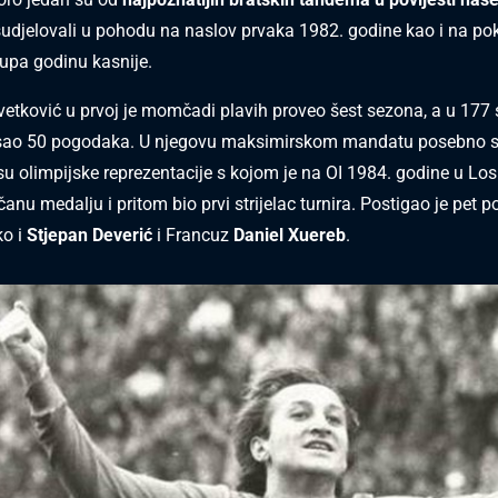
udjelovali u pohodu na naslov prvaka 1982. godine kao i na po
upa godinu kasnije.
vetković u prvoj je momčadi plavih proveo šest sezona, a u 177
sao 50 pogodaka. U njegovu maksimirskom mandatu posebno se 
su olimpijske reprezentacije s kojom je na OI 1984. godine u Lo
anu medalju i pritom bio prvi strijelac turnira. Postigao je pet 
ko i
Stjepan Deverić
i Francuz
Daniel Xuereb
.