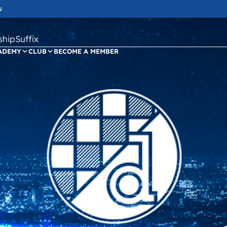
N
ipSuffix
ADEMY
CLUB
BECOME A MEMBER