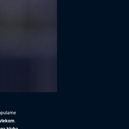
u
opularne
vlekom
.
ega kluba
.