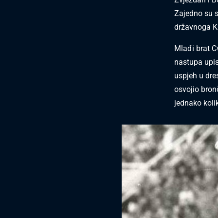
Zajedno su s
državnoga K
Mlađi brat C
nastupa upi
uspjeh u dre
osvojio bronč
jednako koli