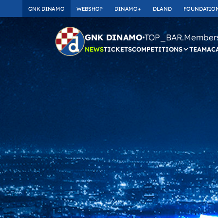
GNK DINAMO
WEBSHOP
DINAMO+
DLAND
FOUNDATIO
TOP_BAR.Membersh
GNK DINAMO
NEWS
TICKETS
COMPETITIONS
TEAM
AC