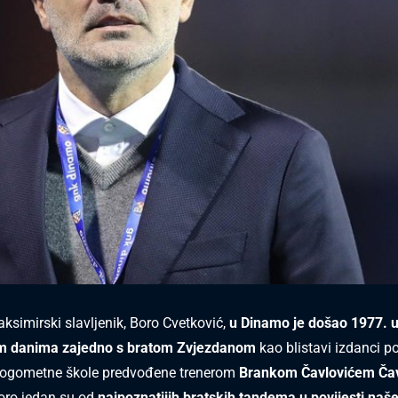
ksimirski slavljenik, Boro Cvetković,
u Dinamo je došao 1977. 
im danima zajedno s bratom Zvjezdanom
kao blistavi izdanci p
nogometne škole predvođene trenerom
Brankom Čavlovićem Ča
oro jedan su od
najpoznatijih bratskih tandema u povijesti naš