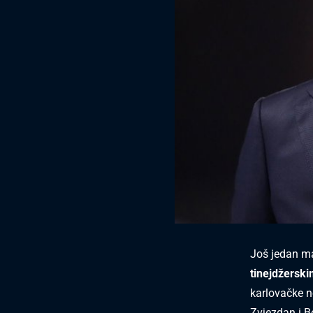
Još jedan ma
tinejdžersk
karlovačke 
Zvjezdan i B