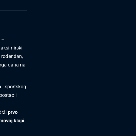
i –
aksimirski
. rođendan,
oga dana na
a i sportskog
 postao i
drži
prvo
movoj klupi.