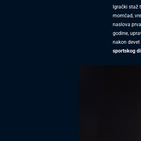
Igrački staž 
momčad, vre
naslova prvak
godine, upra
nakon devet 
sportskog di