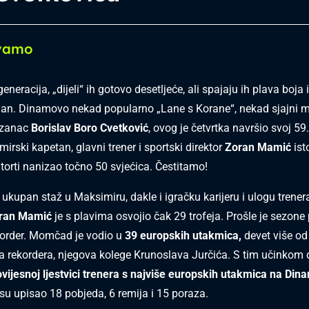
avamo
generacija, „dijeli“ ih gotovo desetljeće, ali spajaju ih plava boja 
dan.
Dinamovo nekad popularno „Lane s Korane“, nekad sjajni m
rzanac
Borislav Boro Cvetković
, ovog je četvrtka navršio svoj 59
mirski kapetan,
glavni trener i sportski direktor
Zoran Mamić
ist
 torti nanizao točno 50 svjećica. Čestitamo!
ukupan staž u Maksimiru, dakle i igračku karijeru i ulogu trener
ran
Mamić
je s plavima osvojio čak 29 trofeja. Prošle je sezone
order. Momčad je vodio u
39 europskih utakmica,
devet više od
rekordera, njegova kolege Krunoslava Jurčića. S tim učinkom 
vijesnoj ljestvici trenera s najviše europskih utakmica na Dina
su upisao 18 pobjeda, 6 remija i 15 poraza.