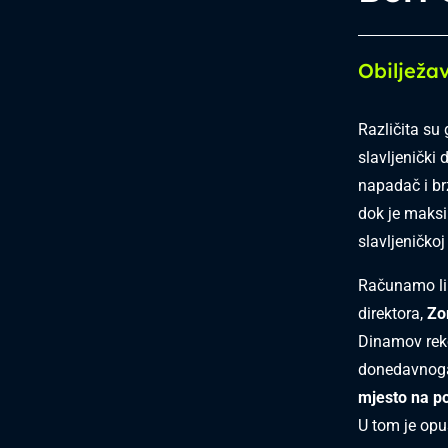
Obiljež
Različita su 
slavljenički 
napadač i b
dok je maksi
slavljeničkoj
Računamo li 
direktora,
Zo
Dinamov rek
donedavnoga 
mjesto na po
U tom je opu