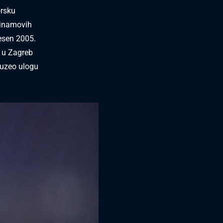
orsku
Dinamovih
jesen 2005.
k u Zagreb
reuzeo ulogu