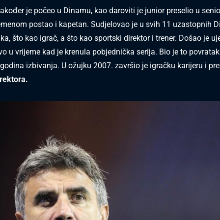
također je počeo u Dinamu, kao daroviti je junior preselio u seni
menom postao i kapetan. Sudjelovao je u svih 11 uzastopnih 
a, što kao igrač, a što kao sportski direktor i trener. Došao je u
vo u vrijeme kad je krenula pobjednička serija. Bio je to povrata
godina izbivanja. U ožujku 2007. završio je igračku karijeru i p
rektora.