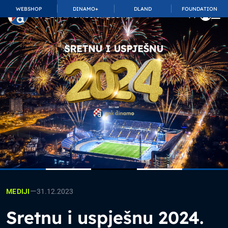
WEBSHOP
DINAMO+
DLAND
FOUNDATION
TOP_BAR.MembershipSuffix
—
31.12.2023
MEDIJI
Sretnu i uspješnu 2024.