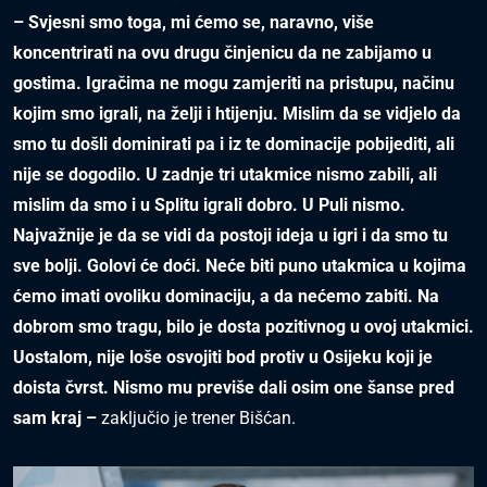
– Svjesni smo toga, mi ćemo se, naravno, više
koncentrirati na ovu drugu činjenicu da ne zabijamo u
gostima. Igračima ne mogu zamjeriti na pristupu, načinu
kojim smo igrali, na želji i htijenju. Mislim da se vidjelo da
smo tu došli dominirati pa i iz te dominacije pobijediti, ali
nije se dogodilo. U zadnje tri utakmice nismo zabili, ali
mislim da smo i u Splitu igrali dobro. U Puli nismo.
Najvažnije je da se vidi da postoji ideja u igri i da smo tu
sve bolji. Golovi će doći. Neće biti puno utakmica u kojima
ćemo imati ovoliku dominaciju, a da nećemo zabiti. Na
dobrom smo tragu, bilo je dosta pozitivnog u ovoj utakmici.
Uostalom, nije loše osvojiti bod protiv u Osijeku koji je
doista čvrst. Nismo mu previše dali osim one šanse pred
sam kraj –
zaključio je trener Bišćan.