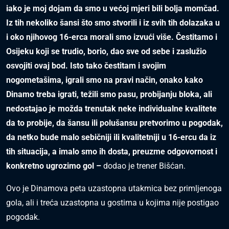
iako je moj dojam da smo u većoj mjeri bili bolja momčad.
Iz tih nekoliko šansi što smo stvorili i iz svih tih dolazaka u
i oko njihovog 16-erca morali smo izvući više. Čestitamo i
Osijeku koji se trudio, borio, dao sve od sebe i zaslužio
osvojiti ovaj bod. Isto tako čestitam i svojim
nogometašima, igrali smo na pravi način, onako kako
Dinamo treba igrati, težili smo pasu, probijanju bloka, ali
nedostajao je možda trenutak neke individualne kvalitete
da to probije, da šansu ili polušansu pretvorimo u pogodak,
da netko bude malo sebičniji ili kvalitetniji u 16-ercu da iz
tih situacija, a imalo smo ih dosta, preuzme odgovornost i
konkretno ugrozimo gol –
dodao je trener Bišćan.
Ovo je Dinamova peta uzastopna utakmica bez primljenoga
gola, ali i treća uzastopna u gostima u kojima nije postigao
pogodak.