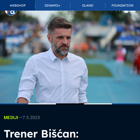
WEBSHOP
DINAMO+
DLAND
FOUNDATION
TOP_BAR.MembershipSuffix
—
7.5.2023
MEDIJI
Trener Bišćan: