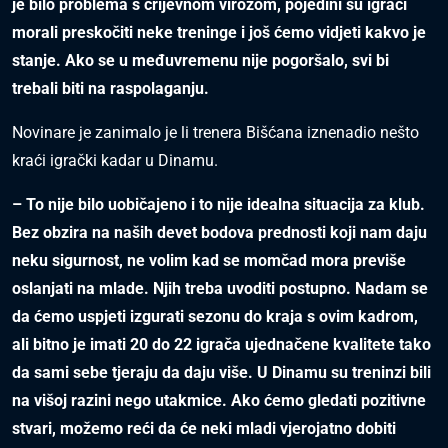
je bilo problema s crijevnom virozom, pojedini su igrači
morali preskočiti neke treninge i još ćemo vidjeti kakvo je
stanje. Ako se u međuvremenu nije pogoršalo, svi bi
trebali biti na raspolaganju.
Novinare je zanimalo je li trenera Bišćana iznenadio nešto
kraći igrački kadar u Dinamu.
– To nije bilo uobičajeno i to nije idealna situacija za klub.
Bez obzira na naših devet bodova prednosti koji nam daju
neku sigurnost, ne volim kad se momčad mora previše
oslanjati na mlade. Njih treba uvoditi postupno. Nadam se
da ćemo uspjeti izgurati sezonu do kraja s ovim kadrom,
ali bitno je imati 20 do 22 igrača ujednačene kvalitete tako
da sami sebe tjeraju da daju više. U Dinamu su treninzi bili
na višoj razini nego utakmice. Ako ćemo gledati pozitivne
stvari, možemo reći da će neki mladi vjerojatno dobiti