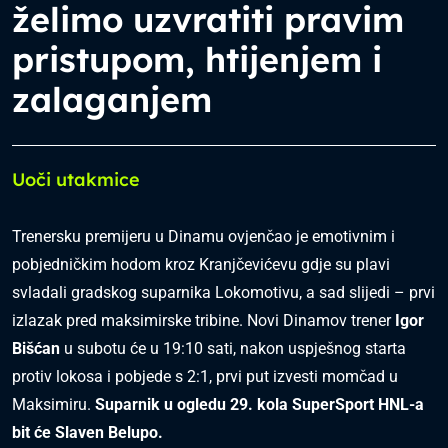
želimo uzvratiti pravim
pristupom, htijenjem i
zalaganjem
Uoči utakmice
Trenersku premijeru u Dinamu ovjenčao je emotivnim i
pobjedničkim hodom kroz Kranjčevićevu gdje su plavi
svladali gradskog suparnika Lokomotivu, a sad slijedi – prvi
izlazak pred maksimirske tribine. Novi Dinamov trener
Igor
Bišćan
u subotu će u 19:10 sati, nakon uspješnog starta
protiv lokosa i pobjede s 2:1, prvi put izvesti momčad u
Maksimiru.
Suparnik u ogledu 29. kola SuperSport HNL-a
bit će Slaven Belupo.