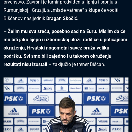
prvenstvo. Završni je turnir predviđen u lipnju i srpnju u
Rumunjskoj i Gruziji, a „mlade vatrene“ s klupe će voditi
Bišćanov nasljednik
Dragan Skočić
.
– Želim mu svu sreću, posebno sad na Euru. Mislim da će
mu biti jako lijepo u izborničkoj ulozi, radit će u poticajnom
okruženju, Hrvatski nogometni savez pruža veliku
podršku. Svi smo bili zajedno i u takvom okruženju
rezultati nisu izostali –
zaključio je trener Bišćan.