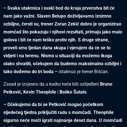
– Svaka utakmica i svaki bod do kraja prvenstva bit će
nam jako važni. Slaven Belupo doživljavamo iznimno
ozbiljno, čvrsti su, trener Zoran Zekić dobro je organizirao
momčad što pokazuju i njihovi rezultati, primaju jako malo
golova i bit će nam teško protiv njih. S druge strane,
proveli smo tjedan dana skupa i vjerujem da će se to
vidjeti i na terenu. Nismo u situaciji da možemo ikoga
olako shvatiti, očekujem da budemo maksimalno ozbiljni i
tako dođemo do tri boda –
istaknuo je trener Bišćan.
Zasad je izvjesno da u kadru neće biti ozlijeđeni
Bruno
Petković, Kevin Theophile
i
Boško Šutalo
.
– Očekujemo da bi se Petković mogao početkom
sljedećeg tjedna priključiti radu s momčadi. Theophile
sigurno neće moći igrati najmanje deset dana. U momčadi