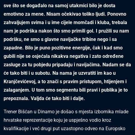
sve što se događalo na samoj utakmici bilo je dosta
emotivno za mene. Nisam očekivao toliko ljudi. Ponovno
zahvaljujem svima i u ime cijele momčadi i kluba, trebala
nam je podrška nakon što smo primili gol. I pružili su nam
podršku, ne smo s glavne navijačke tribine nego i sa
zapadne. Bilo je puno pozitivne energije, čak i kad smo
gubili nije se osjećala nikakva negativa i zato određene
zasluge za tu pobjedu pripadaju i navijačima. Nadam se da
će tako biti i u subotu. Na nama je uzvratiti im kao u
Kranjčevićevoj, a to znači s pravim pristupom, htijenjem i
zalaganjem. U tom smo segmentu bili pravi i publika je to
prepoznala. Valjda će tako biti i dalje.
Trener Bišćan u Dinamo je došao s mjesta izbornika mlade
hrvatske reprezentacije koju je uspješno vodio kroz
kvalifikacije i već drugi put uzastopno odveo na Europsko