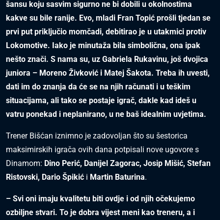
šansu koju sasvim sigurno ne bi dobili u okolnostima
kakve su bile ranije. Evo, mladi Fran Topić prošli tjedan se
prvi put priključio momčadi, debitirao je u utakmici protiv
Lokomotive. Iako je minutaža bila simbolična, ona ipak
nešto znači. S nama su, uz Gabriela Rukavinu, još dvojica
juniora – Moreno Živković i Matej Šakota. Treba ih uvesti,
dati im do znanja da će se na njih računati i u teškim
situacijama, ali tako se postaje igrač, dakle kad ideš u
vatru ponekad i neplanirano, u ne baš idealnim uvjetima.
Trener Bišćan iznimno je zadovoljan što su šestorica
maksimirskih igrača ovih dana potpisali nove ugovore s
Dinamom:
Dino Perić, Danijel Zagorac, Josip Mišić, Stefan
Ristovski, Dario Špikić
i
Martin Baturina
.
– Svi oni imaju kvalitetu biti ovdje i od njih očekujemo
ozbiljne stvari. To je dobra vijest meni kao treneru, a i