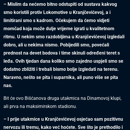
– Mislim da nećemo bitno odstupiti od sustava kakvog
smo koristili protiv Lokomotive u Kranjčevićevoj, a i
limitirani smo s kadrom. Očekujem da ćemo vidjeti
momčad koja može dulje vrijeme igrati u kvalitetnom
ritmu. U nekim smo razdobljima u Kranjčevićevoj izgledali
dobro, ali u nekima nismo. Pobijedili smo, povećali
prednost na devet bodova i time skinuli određeni teret s
leđa. Ovih tjedan dana koliko smo zajedno uspjeli smo se
dodatno zbližiti i trebali bismo bolje izgledati na terenu.
Naravno, nešto se pita i suparnika, ali puno više se pita
nas.
Bit će ovo Bišćanova druga utakmica na Dinamovoj klupi,
ali prva na maksimirskom stadionu.
– I prije utakmice u Kranjčevićevoj osjećao sam pozitivnu
nervozu ili tremu, kako već hoćete. Sve što je prethodilo i