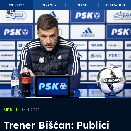
WEBSHOP
DINAMO+
DLAND
FOUNDATION
TOP_BAR.MembershipSuffix
—
14.4.2023
MEDIJI
Trener Bišćan: Publici