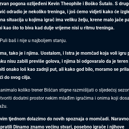
 izvan pogona ozlijeđeni Kevin Theophile i Boško Šutalo. S drug
ić odradio je nekoliko treninga, i još ćemo vidjeti kako će izgl
čna situacija u kojima igrač ima veliku želju, krene malo jače pa
i kao što to biva kad dulje vrijeme nisi u ritmu treninga.
uli baš i nije u najboljem stanju.
ma, tako je i njima. Uostalom, i Istra je momčad koja voli igru 
ku nisu zabili previše golova, i njima bi odgovaralo da je teren 
iti onako loš kao zadnji put, ali kako god bilo, moramo se prilag
i do svog cilja.
animalo koliko trener Bišćan stigne razmišljati o sljedećoj sezon
tvoriti dodatni prostor nekim mlađim igračima i onima koji dosa
ažu.
vim tjednom dolazimo do novih spoznaja o momčadi. Naravno, 
pratili Dinamo znamo većinu stvari, posebno igrače i njihove