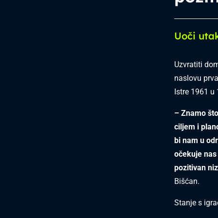
Uoči uta
Uzvratiti do
naslovu prva
Istre 1961 u
– Znamo što 
ciljem i pla
bi nam u odr
očekuje nas 
pozitivan ni
Bišćan.
Stanje s igra