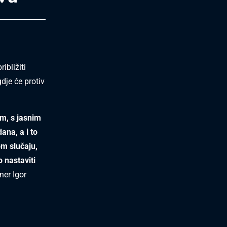
ibližiti
dje će protiv
m, s jasnim
ana, a i to
m slučaju,
 nastaviti
ner Igor