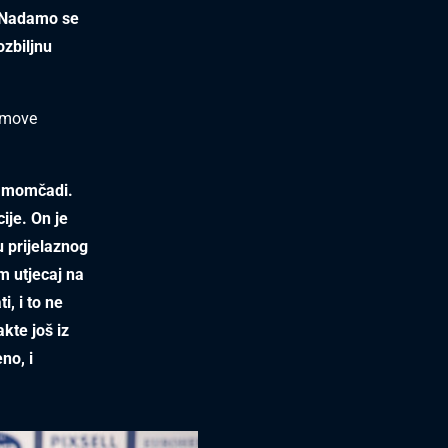
. Nadamo se
ozbiljnu
amove
s momčadi.
ije. On je
u prijelaznog
m utjecaj na
, i to ne
kte još iz
no, i