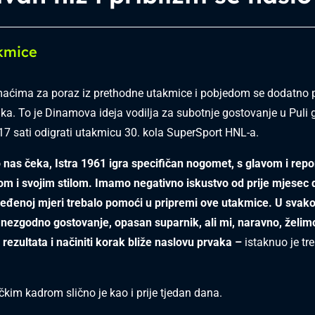
kmice
maćima za poraz iz prethodne utakmice i pobjedom se dodatno pr
ka. To je Dinamova ideja vodilja za subotnje gostovanje u Puli g
 17 sati odigrati utakmicu 30. kola SuperSport HNL-a.
nas čeka, Istra 1961 igra specifičan nogomet, s glavom i repo
nom i svojim stilom. Imamo negativno iskustvo od prije mjesec d
eđenoj mjeri trebalo pomoći u pripremi ove utakmice. U svako
nezgodno gostovanje, opasan suparnik, ali mi, naravno, želimo
z rezultata i načiniti korak bliže naslovu prvaka –
istaknuo je tre
čkim kadrom slično je kao i prije tjedan dana.