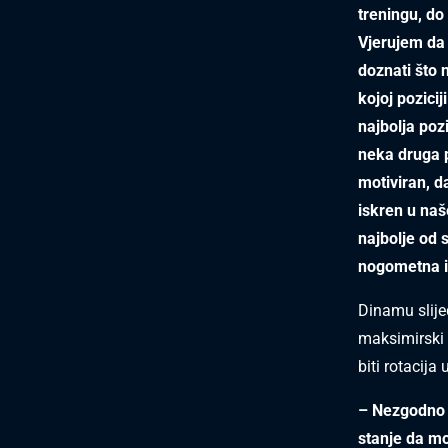
treningu, do
Vjerujem da ć
doznati što 
kojoj pozici
najbolja poz
neka druga p
motiviran, d
iskren u naš
najbolje od s
nogometna in
Dinamu slije
maksimirski 
biti rotacij
– Nezgodno 
stanje da m