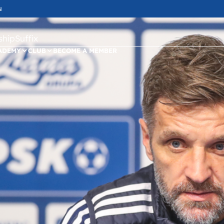
N
ipSuffix
ADEMY
CLUB
BECOME A MEMBER