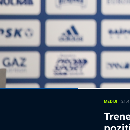
—
21.4
MEDIJI
Trene
pozit