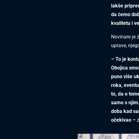
lakše pripre
da ćemo dobi
kvalitetu i v
Novinare je 
uprave, nje
– To je kont
Obojica smo 
puno više uk
roka, eventu
to, da o tom
samo s njim.
doba kad sam
očekivao –
z