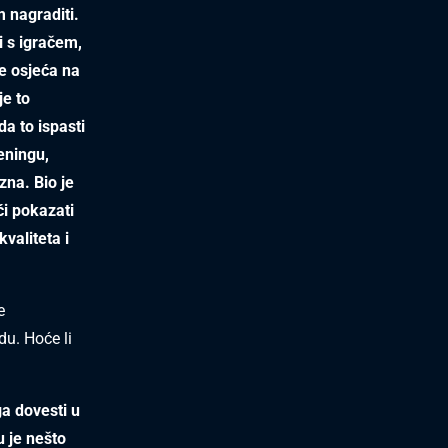
m nagraditi.
ti s igračem,
je osjeća na
je to
a to ispasti
eningu,
zna. Bio je
ći pokazati
kvaliteta i
e
du. Hoće li
a dovesti u
 je nešto