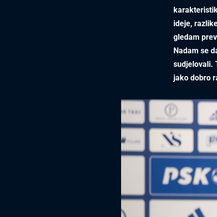
karakteristik
ideje, razlik
gledam previ
Nadam se da ć
sudjelovali.
jako dobro r