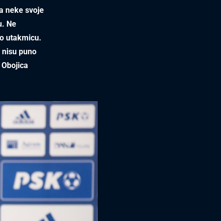
ma neke svoje
u. Ne
po utakmicu.
d nisu puno
 Obojica