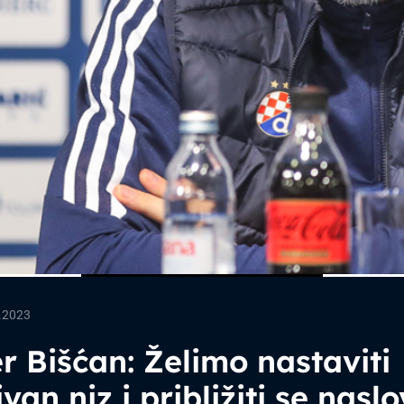
.2023
r Bišćan: Želimo nastaviti
ivan niz i približiti se nasl