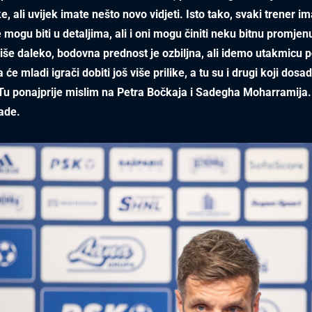
e, ali uvijek imate nešto novo vidjeti. Isto tako, svaki trener i
e mogu biti u detaljima, ali i oni mogu činiti neku bitnu promjen
še daleko, bodovna prednost je ozbiljna, ali idemo utakmicu 
e mladi igrači dobiti još više prilike, a tu su i drugi koji dosa
 Tu ponajprije mislim na Petra Bočkaja i Sadegha Moharramija.
ade.