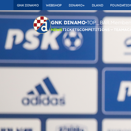
GNK DINAMO
WEBSHOP
DINAMO+
DLAND
FOUNDATIO
TOP_BAR.Membersh
GNK DINAMO
NEWS
TICKETS
COMPETITIONS
TEAM
AC