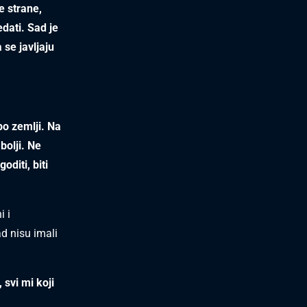
e strane,
edati. Sad je
 se javljaju
po zemlji. Na
bolji. Ne
oditi, biti
i i
d nisu imali
svi mi koji