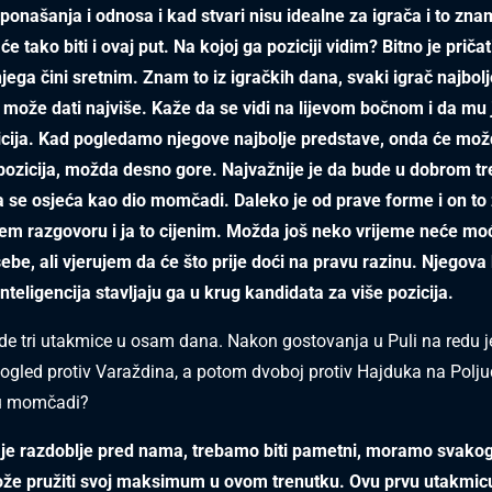
 ponašanja i odnosa i kad stvari nisu idealne za igrača i to zna
e tako biti i ovaj put. Na kojoj ga poziciji vidim? Bitno je priča
njega čini sretnim. Znam to iz igračkih dana, svaki igrač najbol
ji može dati najviše. Kaže da se vidi na lijevom bočnom i da mu 
icija. Kad pogledamo njegove najbolje predstave, onda će možd
ozicija, možda desno gore. Najvažnije je da bude u dobrom tr
a se osjeća kao dio momčadi. Daleko je od prave forme i on to 
em razgovoru i ja to cijenim. Možda još neko vrijeme neće mo
ebe, ali vjerujem da će što prije doći na pravu razinu. Njegova 
teligencija stavljaju ga u krug kandidata za više pozicija.
de tri utakmice u osam dana. Nakon gostovanja u Puli na redu j
ogled protiv Varaždina, a potom dvoboj protiv Hajduka na Polju
a u momčadi?
je razdoblje pred nama, trebamo biti pametni, moramo svakog
ože pružiti svoj maksimum u ovom trenutku. Ovu prvu utakmicu