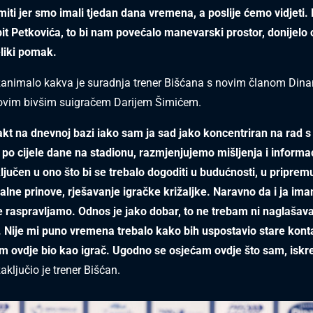
miti jer smo imali tjedan dana vremena, a poslije ćemo vidjeti
t Petkovića, to bi nam povećalo manevarski prostor, donijelo 
eliki pomak.
zanimalo kakva je suradnja trener Bišćana s novim članom Din
govim bivšim suigračem Darijem Šimićem.
akt na dnevnoj bazi iako sam ja sad jako koncentriran na rad 
po cijele dane na stadionu, razmjenjujemo mišljenja i informac
ljučen u ono što bi se trebalo dogoditi u budućnosti, u priprem
alne prinove, rješavanje igračke križaljke. Naravno da i ja ima
e raspravljamo. Odnos je jako dobar, to ne trebam ni naglašavati
 Nije mi puno vremena trebalo kako bih uspostavio stare konta
 ovdje bio kao igrač. Ugodno se osjećam ovdje što sam, iskre
aključio je trener Bišćan.