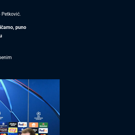
o Petković.
pričamo, puno
u
žbenim