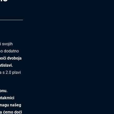
i svojih
gao dodatno
uoči dvoboja
tislavi.
 s 2.0 plavi
ionu.
utakmici
 snagu našeg
 da ćemo doći