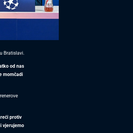
u Bratislavi.
vatko od nas
bje momčadi
renerove
eći protiv
mi vjerujemo