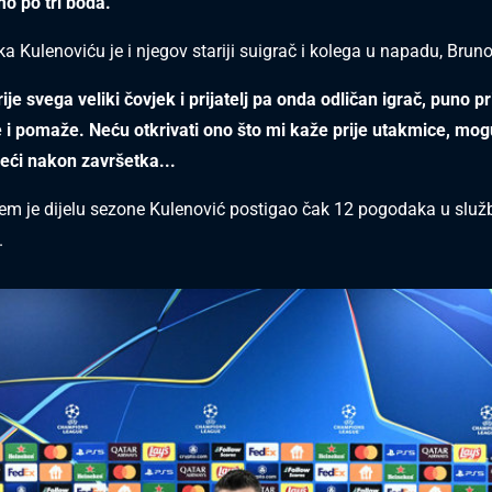
mo po tri boda.
a Kulenoviću je i njegov stariji suigrač i kolega u napadu, Brun
rije svega veliki čovjek i prijatelj pa onda odličan igrač, puno 
 i pomaže. Neću otkrivati ono što mi kaže prije utakmice, mog
eći nakon završetka...
m je dijelu sezone Kulenović postigao čak 12 pogodaka u slu
.