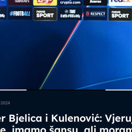
.2024
r Bjelica i Kulenović: Vjer
be, imamo šansu, ali mora