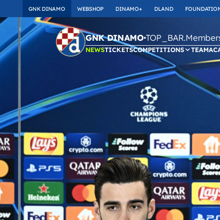
GNK DINAMO
WEBSHOP
DINAMO+
DLAND
FOUNDATIO
TOP_BAR.Membersh
GNK DINAMO
NEWS
TICKETS
COMPETITIONS
TEAM
AC