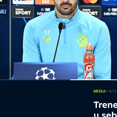
—
4.11
MEDIJI
Trene
u se