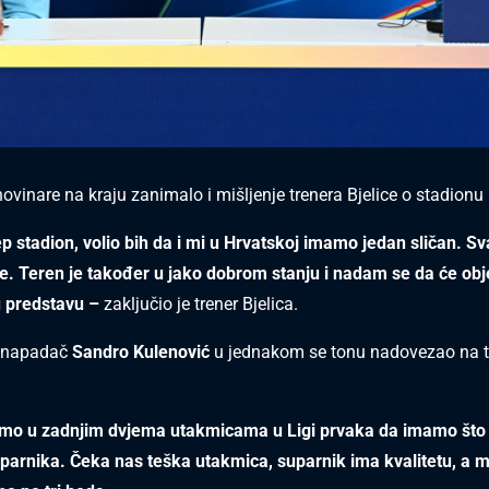
ovinare na kraju zanimalo i mišljenje trenera Bjelice o stadionu 
jep stadion, volio bih da i mi u Hrvatskoj imamo jedan sličan. S
e. Teren je također u jako dobrom stanju i nadam se da će o
u predstavu –
zaključio je trener Bjelica.
i napadač
Sandro Kulenović
u jednakom se tonu nadovezao na t
smo u zadnjim dvjema utakmicama u Ligi prvaka da imamo što r
uparnika. Čeka nas teška utakmica, suparnik ima kvalitetu, a 