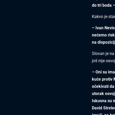
do tri boda 
Kakvo je st
– Ivan Nevist
nećemo riskir
na dispozicij
Slovan je na 
još nije osvo
– Oni su imal
kuće protiv 
očekivati da
utorak osvoj
Iskusna su 
David Strele