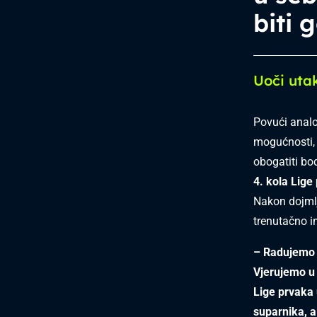
biti 
Uoči uta
Povući analo
mogućnosti, 
obogatiti bo
4. kola Lige
Nakon dojmlj
trenutačno i
– Radujemo s
Vjerujemo u 
Lige prvaka 
suparnika, a