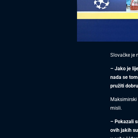
Slovačke je n
– Jako je li
nada se tom
pružiti dobr
Maksimirsk
misli.
– Pokazali 
ovih jakih s