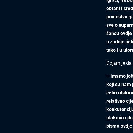
igrači, na b
obrani i sre
prvenstvu gd
sve o suparn
šansu ovdje 
u zadnje čet
tako i u utor
Dojam je da 
– Imamo još 
koji su nam p
četiri utakm
relativno ci
konkurenciju
utakmica don
bismo ovdje 