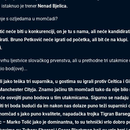
–
istaknuo je trener
Nenad Bjelica.
anje s ozljedama u momčadi?
ić neće biti u konkurenciji, on je tu s nama, ali neće kandidirat
ati. Bruno Petković neće igrati od početka, ali bit će na klupi. 
i.
vrhu ljestvice slovačkog prvenstva, ali u prethodne tri utakmice 
jio bod(ove)...
i jako teška tri suparnika, u gostima su igrali protiv Celtica i G
Manchester Cityja. Znamo jačinu tih momčadi tako da nije bilo 
 će osvojiti puno bodova u tim utakmicama. Sigurno se nadaju 
iti tri boda budući da im nakon nas dolaze puno teži suparnici
momčad s jako puno kvalitete, napadačka trojka Tigran Barse
c – Marko Tolić jako je dominantna, to su tehnički vrlo dobro 