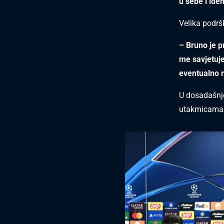
u sebe i ide
Velika podršk
– Bruno je p
me savjetuje
eventualno r
U dosadašnje
utakmicama