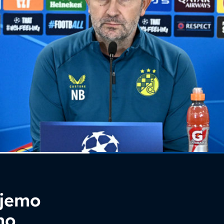
ujemo
mo