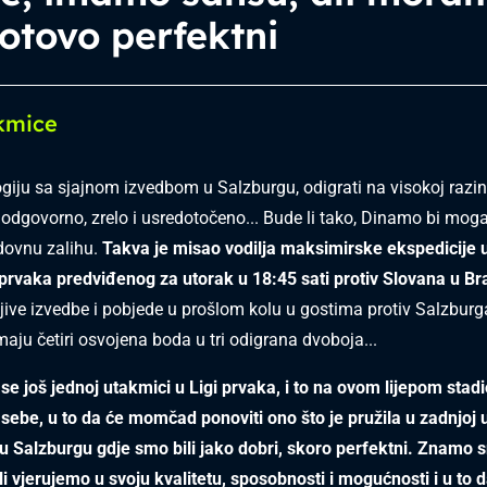
gotovo perfektni
kmice
giju sa sjajnom izvedbom u Salzburgu, odigrati na visokoj razin
odgovorno, zrelo i usredotočeno... Bude li tako, Dinamo bi mo
dovnu zalihu.
Takva je misao vodilja maksimirske ekspedicije 
 prvaka predviđenog za utorak u 18:45 sati protiv Slovana u Bra
ive izvedbe i pobjede u prošlom kolu u gostima protiv Salzburga
maju četiri osvojena boda u tri odigrana dvoboja...
e još jednoj utakmici u Ligi prvaka, i to na ovom lijepom stad
sebe, u to da će momčad ponoviti ono što je pružila u zadnjoj 
u Salzburgu gdje smo bili jako dobri, skoro perfektni. Znamo
li vjerujemo u svoju kvalitetu, sposobnosti i mogućnosti i u to