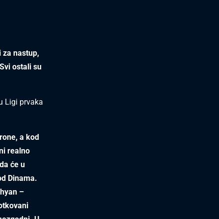
i za nastup,
Svi ostali su
u Ligi prvaka
irone, a kod
ni realno
da će u
 od Dinama.
ghyan –
potkovani