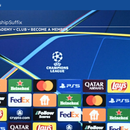
N
ipSuffix
ADEMY
CLUB
BECOME A MEMBER