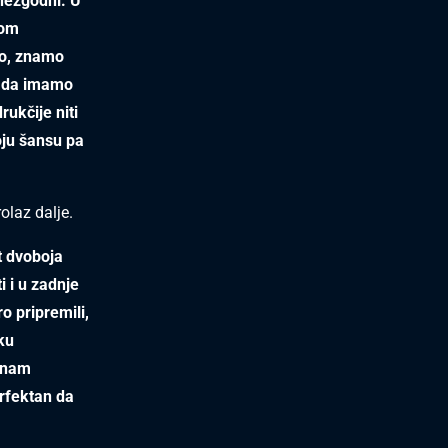
 nezgodni. U
kom
ro, znamo
o da imamo
rukčije niti
oju šansu pa
olaz dalje.
t dvoboja
i i u zadnje
o pripremili,
ku
e nam
erfektan da