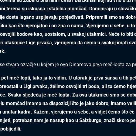
okovima su Zuberu Sharani i Cesar Blackman koji su vrlo brzi i
dini terena su iskusna i stabilna momčad. Dominiraju u slovač
je dosta lagano uspijevaju pobjeđivati. Pripremili smo se dob
iku kao što vjerojatno i on zna o nama. Vjerujemo u sebe, u t
osvojiti bodove kao, uostalom, u svakoj utakmici. Neće to biti d
iri utakmice Lige prvaka, vjerujemo da ćemo u svakoj imati sv
ak.
se stvara ozračje u kojem je ovo Dinamova prva meč-lopta za pr
pet meč-lopti, tako ja to vidim. U utorak je prva šansa u tih pe
reostali u Ligi prvaka, želimo osvojiti tri boda, ali to ćemo htjet
ice. Svaka sljedeća je meč-lopta. Za ovu utakmicu smo se dobr
jelu momčad imamo na dispoziciji što je jako dobro, imamo veli
 unutar kadra. Kažem, vjerujemo u sebe, a vidjet ćemo što ć
ijeti, potreban nam je nastup kao u Salzburgu, znači skoro p
pobijedili.