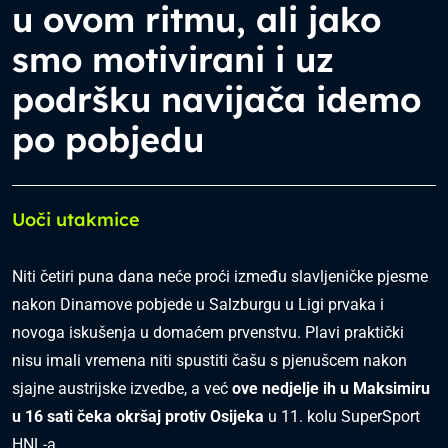
u ovom ritmu, ali jako
smo motivirani i uz
podršku navijača idemo
po pobjedu
Uoči utakmice
Niti četiri puna dana neće proći između slavljeničke pjesme
nakon Dinamove pobjede u Salzburgu u Ligi prvaka i
novoga iskušenja u domaćem prvenstvu. Plavi praktički
nisu imali vremena niti spustiti čašu s pjenušcem nakon
sjajne austrijske izvedbe, a već
ove nedjelje ih u Maksimiru
u 16 sati čeka okršaj protiv Osijeka
u 11. kolu SuperSport
HNL-a.