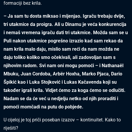
formaciji bez krila.
– Ja sam tu dosta miksao i mijenjao. Igraču trebaju dvije,
tri utakmice da proigra. Ali u Dinamu je veća konkurencija
i nemaš vremena igraču dati tri utakmice. Možda sam se u
Puli nakon utakmice pogrešno izrazio kad sam rekao da
nam krila malo daju, mislio sam reći da nam možda ne
daju toliko koliko smo očekivali, ali zadovoljan sam s
njihovim radom. Svi nam oni mogu pomoći – i Nathanaël
Mbuku, Juan Cordoba, Arbër Hoxha, Marko Pjaca, Dario
Špikić kao i Luka Stojković i Lukas Kačavenda koji su
također igrali krila. Vidjet ćemo za koga ćemo se odlučiti.
Nadam se da će već u nedjelju netko od njih proraditi i
pomoći momčadi na putu do pobjede.
U cijeloj je toj priči poseban izazov – kontinuitet. Kako to
riješiti?