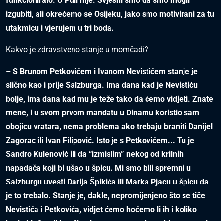
funkcioniralo. U Puli nije. Svjesni smo da smo mogli
izgubiti, ali okrećemo se Osijeku, jako smo motivirani za tu
utakmicu i vjerujem u tri boda.
Kakvo je zdravstveno stanje u momčadi?
– S Brunom Petkovićem i Ivanom Nevistićem stanje je
slično kao i prije Salzburga. Ima dana kad je Nevistiću
bolje, ima dana kad mu je teže tako da ćemo vidjeti. Znate
mene, i u svom prvom mandatu u Dinamu koristio sam
obojicu vratara, nema problema ako trebaju braniti Danijel
Zagorac ili Ivan Filipović. Isto je s Petkovićem... Tu je
Sandro Kulenović ili da “izmislim” nekog od krilnih
napadača koji bi ušao u špicu. Mi smo bili spremni u
Salzburgu uvesti Darija Špikića ili Marka Pjacu u špicu da
je to trebalo. Stanje je, dakle, nepromijenjeno što se tiče
Nevistića i Petkovića, vidjet ćemo hoćemo li ih i koliko