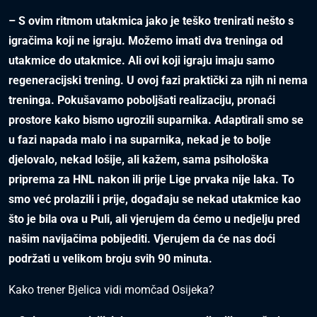
– S ovim ritmom utakmica jako je teško trenirati nešto s
igračima koji ne igraju. Možemo imati dva treninga od
utakmice do utakmice. Ali ovi koji igraju imaju samo
regeneracijski trening. U ovoj fazi praktički za njih ni nema
treninga. Pokušavamo poboljšati realizaciju, pronaći
prostore kako bismo ugrozili suparnika. Adaptirali smo se
u fazi napada malo i na suparnika, nekad je to bolje
djelovalo, nekad lošije, ali kažem, sama psihološka
priprema za HNL nakon ili prije Lige prvaka nije laka. To
smo već prolazili i prije, događaju se nekad utakmice kao
što je bila ova u Puli, ali vjerujem da ćemo u nedjelju pred
našim navijačima pobijediti. Vjerujem da će nas doći
podržati u velikom broju svih 90 minuta.
Kako trener Bjelica vidi momčad Osijeka?