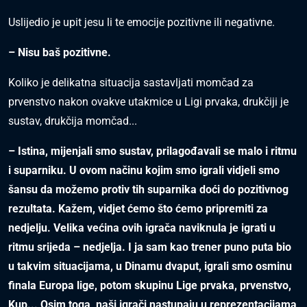
Uslijedio je upit jesu li te emocije pozitivne ili negativne.
– Nisu baš pozitivne.
Koliko je delikatna situacija sastavljati momčad za
prvenstvo nakon ovakve utakmice u Ligi prvaka, drukčiji je
sustav, drukčija momčad...
– Istina, mijenjali smo sustav, prilagođavali se malo i ritmu
i suparniku. U ovom načinu kojim smo igrali vidjeli smo
šansu da možemo protiv tih suparnika doći do pozitivnog
rezultata. Kažem, vidjet ćemo što ćemo pripremiti za
nedjelju. Velika većina ovih igrača naviknula je igrati u
ritmu srijeda – nedjelja. I ja sam kao trener puno puta bio
u takvim situacijama, u Dinamu dvaput, igrali smo osminu
finala Europa lige, potom skupinu Lige prvaka, prvenstvo,
Kup... Osim toga, naši igrači nastupaju u reprezentacijama