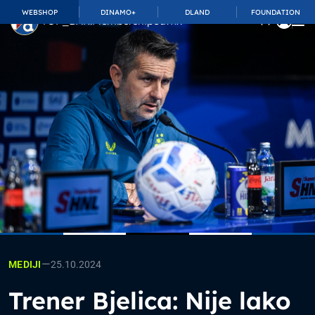
WEBSHOP
DINAMO+
DLAND
FOUNDATION
TOP_BAR.MembershipSuffix
—
25.10.2024
MEDIJI
Trener Bjelica: Nije lako