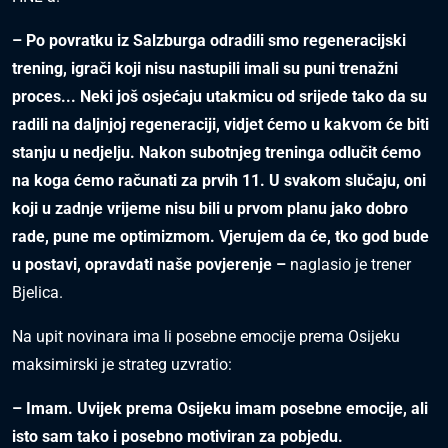
– Po povratku iz Salzburga odradili smo regeneracijski
trening, igrači koji nisu nastupili imali su puni trenažni
proces... Neki još osjećaju utakmicu od srijede tako da su
radili na daljnjoj regeneraciji, vidjet ćemo u kakvom će biti
stanju u nedjelju. Nakon subotnjeg treninga odlučit ćemo
na koga ćemo računati za prvih 11. U svakom slučaju, oni
koji u zadnje vrijeme nisu bili u prvom planu jako dobro
rade, pune me optimizmom. Vjerujem da će, tko god bude
u postavi, opravdati naše povjerenje –
naglasio je trener
Bjelica.
Na upit novinara ima li posebne emocije prema Osijeku
maksimirski je strateg uzvratio:
– Imam. Uvijek prema Osijeku imam posebne emocije, ali
isto sam tako i posebno motiviran za pobjedu.