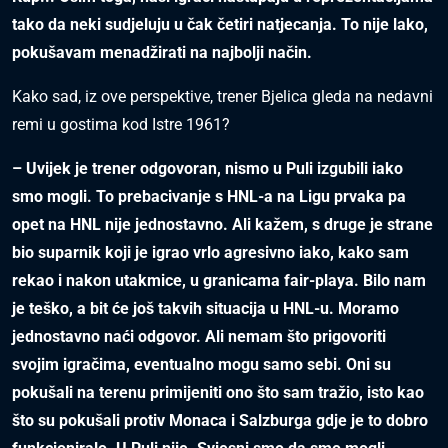
tako da neki sudjeluju u čak četiri natjecanja. To nije lako,
pokušavam menadžirati na najbolji način.
Kako sad, iz ove perspektive, trener Bjelica gleda na nedavni
remi u gostima kod Istre 1961?
– Uvijek je trener odgovoran, nismo u Puli izgubili iako
smo mogli. To prebacivanje s HNL-a na Ligu prvaka pa
opet na HNL nije jednostavno. Ali kažem, s druge je strane
bio suparnik koji je igrao vrlo agresivno iako, kako sam
rekao i nakon utakmice, u granicama fair-playa. Bilo nam
je teško, a bit će još takvih situacija u HNL-u. Moramo
jednostavno naći odgovor. Ali nemam što prigovoriti
svojim igračima, eventualno mogu samo sebi. Oni su
pokušali na terenu primijeniti ono što sam tražio, isto kao
što su pokušali protiv Monaca i Salzburga gdje je to dobro