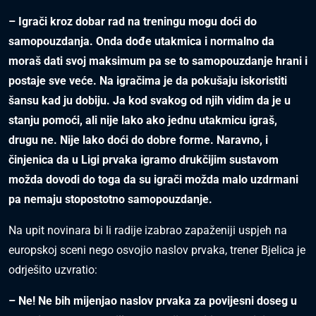
– Igrači kroz dobar rad na treningu mogu doći do
samopouzdanja. Onda dođe utakmica i normalno da
moraš dati svoj maksimum pa se to samopouzdanje hrani i
postaje sve veće. Na igračima je da pokušaju iskoristiti
šansu kad ju dobiju. Ja kod svakog od njih vidim da je u
stanju pomoći, ali nije lako ako jednu utakmicu igraš,
drugu ne. Nije lako doći do dobre forme. Naravno, i
činjenica da u Ligi prvaka igramo drukčijim sustavom
možda dovodi do toga da su igrači možda malo uzdrmani
pa nemaju stopostotno samopouzdanje.
Na upit novinara bi li radije izabrao zapaženiji uspjeh na
europskoj sceni nego osvojio naslov prvaka, trener Bjelica je
odrješito uzvratio:
– Ne! Ne bih mijenjao naslov prvaka za povijesni doseg u