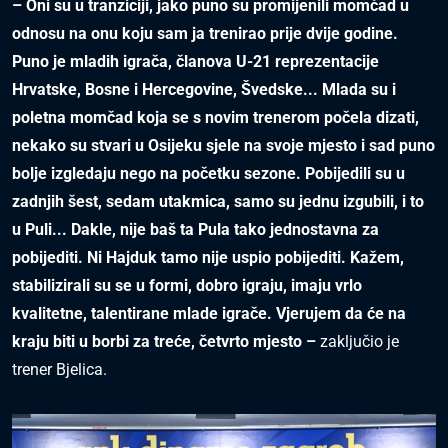
– Oni su u tranziciji, jako puno su promijenili momčad u
odnosu na onu koju sam ja trenirao prije dvije godine.
Puno je mladih igrača, članova U-21 reprezentacije
Hrvatske, Bosne i Hercegovine, Švedske... Mlada su i
poletna momčad koja se s novim trenerom počela dizati,
nekako su stvari u Osijeku sjele na svoje mjesto i sad puno
bolje izgledaju nego na početku sezone. Pobijedili su u
zadnjih šest, sedam utakmica, samo su jednu izgubili, i to
u Puli... Dakle, nije baš ta Pula tako jednostavna za
pobijediti. Ni Hajduk tamo nije uspio pobijediti. Kažem,
stabilizirali su se u formi, dobro igraju, imaju vrlo
kvalitetne, talentirane mlade igrače. Vjerujem da će na
kraju biti u borbi za treće, četvrto mjesto –
zaključio je
trener Bjelica.