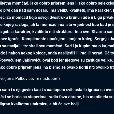
litetna momčad, jako dobro pripremljena i jako dobro selekcio
 prvi dan kad sam došao. Ima veliku kvalitetu, ima karakter.
reći za momčad koja osvoji dvostruku krunu i uđe u Ligu prvak
lo kojeg razloga, ali ta momčad ima istu vrijednost kao kad je u
izgubila karakter, kvalitetu niti strukturu. Ima sve. Stvarno sam
 ove igrače. Komplimente upućujem i mojem kolegi Sergeju Jak
u sastavljali i trenirali ovu momčad. Sad i ja kupim malo kajm
đeš nakon nekog kolege, onda naslijediš ili rad ili nerad. Očito 
Posvećujem Jakiroviću ovaj bod jer njegove su zasluge velike. 
 dobro pripremljena, na bismo se ovako borili niti ovoliko trč
ovoljan s Petkovićevim nastupom?
 sam i s njegovim kao i s nastupom svih ostalih igrača na ov
čki se borio sa stoperima, radio fazu obrane, bio mantinela su
igrao kvalitetnu utakmicu, a bit će sve bolji.