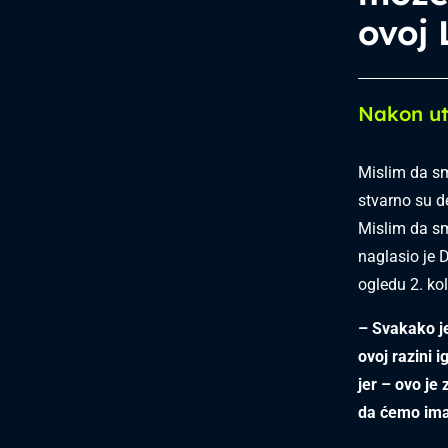
ovoj 
Nakon u
Mislim da sm
stvarno su de
Mislim da smo
naglasio je
ogledu 2. ko
– Svakako je
ovoj razini 
jer – ovo je
da ćemo imat