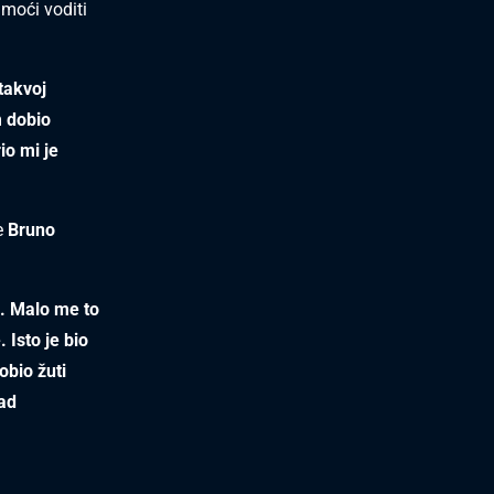
 moći voditi
 takvoj
m dobio
io mi je
je
Bruno
e. Malo me to
 Isto je bio
obio žuti
nad