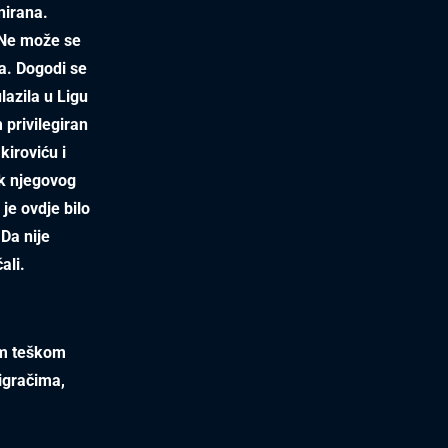
nirana.
 Ne može se
a. Dogodi se
lazila u Ligu
 privilegiran
iroviću i
ak njegovog
je ovdje bilo
Da nije
ali.
om teškom
igračima,