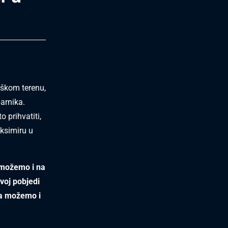
eškom terenu,
parnika.
 prihvatiti,
ksimiru u
a možemo i na
ovoj pobjedi
da možemo i