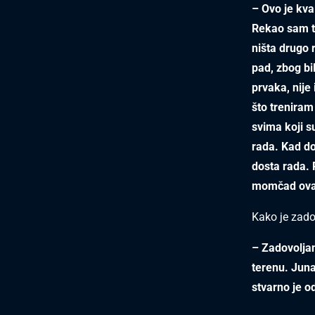
– Ovo je kva
Rekao sam to
ništa drugo 
pad, zbog bi
prvaka, nije 
što treniram
svima koji s
rada. Kad do
dosta rada. 
momčad ovako
Kako je zad
– Zadovoljan
terenu. Juna
stvarno je od