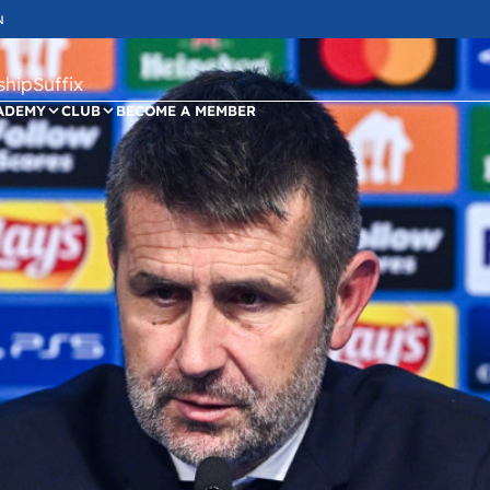
N
ipSuffix
ADEMY
CLUB
BECOME A MEMBER