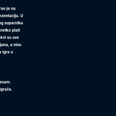
rao je na
rezentaciju. U
kog suparnika
 netko plati
akvi su sve
ijuna, a nisu
a igra u
 jesam.
igrača.
.