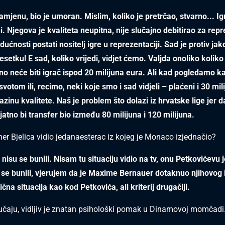
zamjenu, bio je umoran. Mislim, koliko je pretrčao, stvarno... Ig
i. Njegova je kvaliteta neupitna, nije slučajno debitirao za rep
dućnosti postati nositelj igre u reprezentaciji. Sad je protiv ja
setku! E sad, koliko vrijedi, vidjet ćemo. Valjda onoliko koliko
rno neće biti igrač ispod 20 milijuna eura. Ali kad pogledamo k
votom ili, recimo, neki koje smo i sad vidjeli – plaćeni i 30 mil
azinu kvalitete. Naš je problem što dolazi iz hrvatske lige jer d
jatno bi transfer bio između 80 milijuna i 120 milijuna.
ener Bjelica vidio jedanaesterac iz kojeg je Monaco izjednačio?
 nisu se bunili. Nisam tu situaciju vidio na tv, onu Petkovićevu
se bunili, vjerujem da je Maxime Bernauer dotaknuo njihovog 
ična situacija kao kod Petkovića, ali kriterij drugačiji.
čaju, vidljiv je znatan psihološki pomak u Dinamovoj momčadi