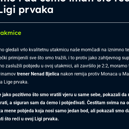
Ligi prvaka
takmice
o gledali vrlo kvalitetnu utakmicu naše momčadi na iznimno t
čki primijenili sve što smo tražili, i to protiv jako zahtjevnog su
 zaslužili pobjedu u ovoj utakmici, ali završilo je 2:2, moramo to
 Dinamov
trener Nenad Bjelica
nakon remija protiv Monaca u Ma
la Lige prvaka.
 jako pozitivno što smo vratili vjeru u same sebe, pokazali d
igrati, a siguran sam da ćemo i pobjeđivati. Čestitam svima na 
 za mene pobjeda koja nosi samo jedan bod, ali pokazali smo 
i što reći u ovoj Ligi prvaka.