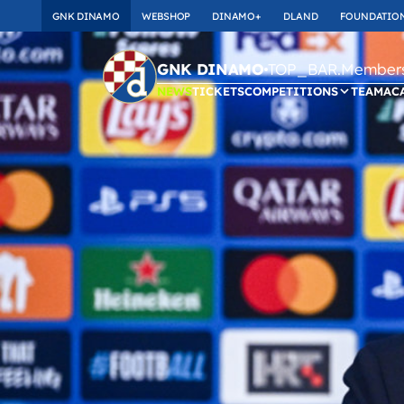
GNK DINAMO
WEBSHOP
DINAMO+
DLAND
FOUNDATIO
TOP_BAR.Membersh
GNK DINAMO
NEWS
TICKETS
COMPETITIONS
TEAM
AC