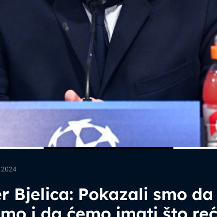
.2024
r Bjelica: Pokazali smo da
o i da ćemo imati što reć