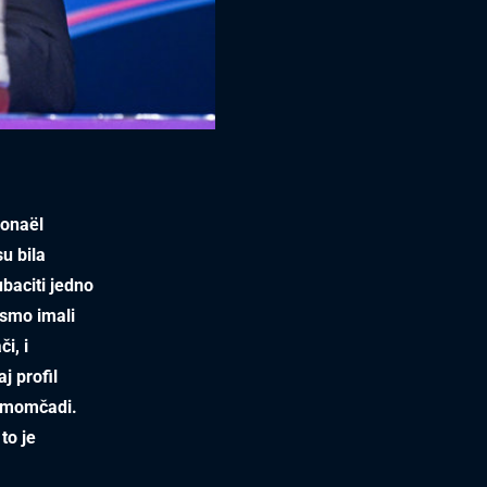
Ronaël
su bila
baciti jedno
ismo imali
i, i
j profil
u momčadi.
to je