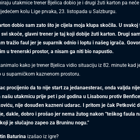
aju utakmice trener Bjelica dobio je i drugi žuti karton pa neće
edećem kolu Lige prvaka, 23. listopada u Salzburgu.
karton dobio sam zato što je cijela moja klupa skočila. U svakoj
d svi skoče, glavni trener je taj koji dobije žuti karton. Drugi sa
m tražio faul jer je suparnik odnio i loptu i našeg igrača. Govor
im u trenerski prostor, a nisam ga niti bio napustio.
animalo kako je trener Bjelica vidio situaciju iz 82. minute kad 
 u suparničkom kaznenom prostoru.
ac procijenio da to nije start za jedanaesterac, onda valjda nij
a našu utakmicu prije pet i pol godina u Lisabonu protiv Benfice.
koviću, nije dosuđen kazneni udarac. I pritom je čak Petković d
je, dakle, dobro i prošao jer nema žutog nakon “teškog faula 
oji je slučajno zapeo za Bruninu nogu.”
tin Baturina
izašao iz igre?