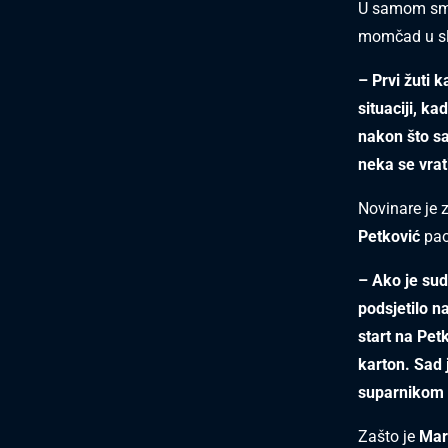
U samom smir
momčad u slj
– Prvi žuti 
situaciji, ka
nakon što sa
neka se vrat
Novinare je z
Petković
pao
– Ako je sud
podsjetilo n
start na Pet
karton. Sad 
suparnikom k
Zašto je
Mar