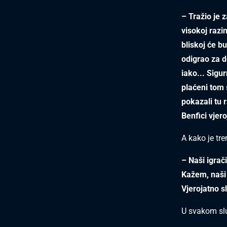
– Tražio je 
visokoj razin
bliskoj će bu
odigrao za de
iako... Sigu
plaćeni tom s
pokazali tu r
Benfici vjero
A kako je tr
– Naši igrači
Kažem, naši 
Vjerojatno sl
U svakom slu