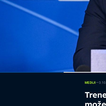
—
3.10
MEDIJI
Trene
možem