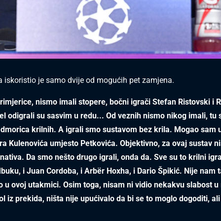
ca iskoristio je samo dvije od mogućih pet zamjena.
primjerice, nismo imali stopere, bočni igrači Stefan Ristovski i 
el odigrali su sasvim u redu... Od veznih nismo nikog imali, tu 
edmorica krilnih. A igrali smo sustavom bez krila. Mogao sam u
ndra Kulenovića umjesto Petkovića. Objektivno, za ovaj sustav n
nativa. Da smo nešto drugo igrali, onda da. Sve su to krilni igrač
uku, i Juan Cordoba, i Arbër Hoxha, i Dario Špikić. Nije nam ta
o u ovoj utakmici. Osim toga, nisam ni vidio nekakvu slabost 
l iz prekida, ništa nije upućivalo da bi se to moglo dogoditi, ali 