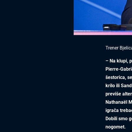
Trener Bjeli
– Na klupi, 
Pierre-Gabri
šestorica, s
krilo ili Sa
previše alter
Nathanaël Mb
igrača treba
Dobili smo go
nogomet.