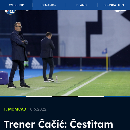
WEBSHOP
DINAMO+
DLAND
FOUNDATION
TOP_BAR.MembershipSuffix
—
8.5.2022
1. MOMČAD
Trener Čačić: Čestitam