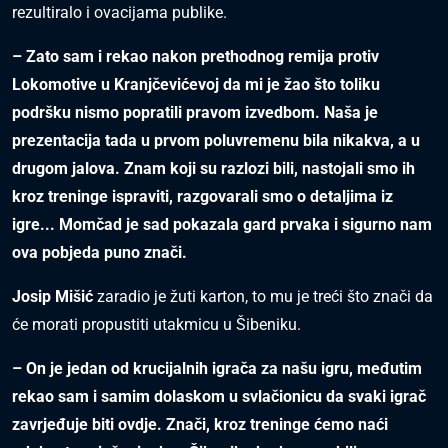
rezultiralo i ovacijama publike.
– Zato sam i rekao nakon prethodnog remija protiv
Lokomotive u Kranjčevićevoj da mi je žao što toliku
podršku nismo popratili pravom izvedbom. Naša je
prezentacija tada u prvom poluvremenu bila nikakva, a u
drugom jalova. Znam koji su razlozi bili, nastojali smo ih
kroz treninge ispraviti, razgovarali smo o detaljima iz
igre... Momčad je sad pokazala gard prvaka i sigurno nam
ova pobjeda puno znači.
Josip Mišić
zaradio je žuti karton, to mu je treći što znači da
će morati propustiti utakmicu u Šibeniku.
– On je jedan od krucijalnih igrača za našu igru, međutim
rekao sam i samim dolaskom u svlačionicu da svaki igrač
zavrjeđuje biti ovdje. Znači, kroz treninge ćemo naći