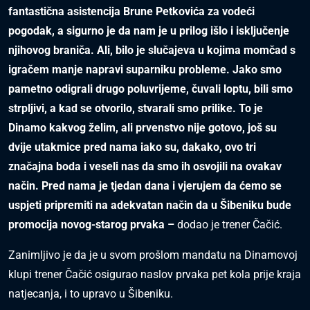
fantastična asistencija Brune Petkovića za vodeći
pogodak, a sigurno je da nam je u prilog išlo i isključenje
njihovog braniča. Ali, bilo je slučajeva u kojima momčad s
igračem manje napravi suparniku probleme. Jako smo
pametno odigrali drugo poluvrijeme, čuvali loptu, bili smo
strpljivi, a kad se otvorilo, stvarali smo prilike. To je
Dinamo kakvog želim, ali prvenstvo nije gotovo, još su
dvije utakmice pred nama iako su, dakako, ovo tri
značajna boda i veseli nas da smo ih osvojili na ovakav
način. Pred nama je tjedan dana i vjerujem da ćemo se
uspjeti pripremiti na adekvatan način da u Šibeniku bude
promocija novog-starog prvaka –
dodao je trener Čačić.
Zanimljivo je da je u svom prošlom mandatu na Dinamovoj
klupi trener Čačić osigurao naslov prvaka pet kola prije kraja
natjecanja, i to upravo u Šibeniku.