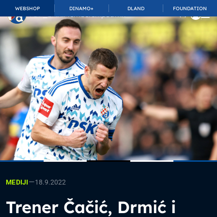
WEBSHOP
DINAMO+
DLAND
FOUNDATION
TOP_BAR.MembershipSuffix
—
18.9.2022
MEDIJI
Trener Čačić, Drmić i