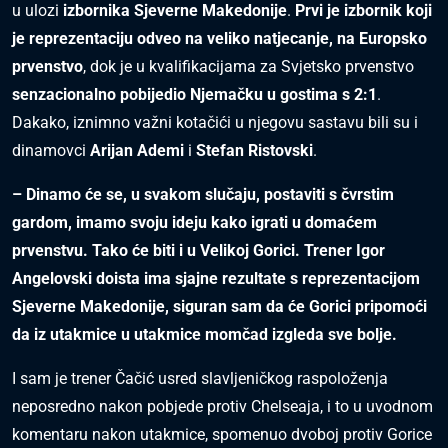
u ulozi
izbornika Sjeverne Makedonije
.
Prvi je izbornik koji
je reprezentaciju odveo na veliko natjecanje, na Europsko
prvenstvo
, dok je u kvalifikacijama za Svjetsko prvenstvo
senzacionalno pobijedio Njemačku u gostima s 2:1
.
Dakako, iznimno važni kotačići u njegovu sastavu bili su i
dinamovci
Arijan Ademi
i
Stefan Ristovski
.
– Dinamo će se, u svakom slučaju, postaviti s čvrstim
gardom, imamo svoju ideju kako igrati u domaćem
prvenstvu. Tako će biti i u Velikoj Gorici. Trener Igor
Angelovski doista ima sjajne rezultate s reprezentacijom
Sjeverne Makedonije, siguran sam da će Gorici pripomoći
da iz utakmice u utakmice momčad izgleda sve bolje.
I sam je trener Čačić usred slavljeničkog raspoloženja
neposredno nakon pobjede protiv Chelseaja, i to u uvodnom
komentaru nakon utakmice, spomenuo dvoboj protiv Gorice