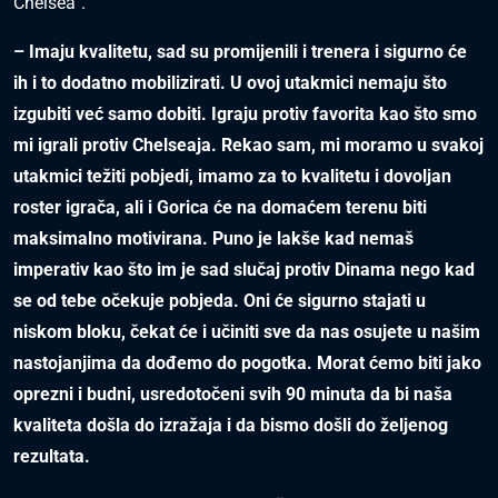
Chelsea“.
– Imaju kvalitetu, sad su promijenili i trenera i sigurno će
ih i to dodatno mobilizirati. U ovoj utakmici nemaju što
izgubiti već samo dobiti. Igraju protiv favorita kao što smo
mi igrali protiv Chelseaja. Rekao sam, mi moramo u svakoj
utakmici težiti pobjedi, imamo za to kvalitetu i dovoljan
roster igrača, ali i Gorica će na domaćem terenu biti
maksimalno motivirana. Puno je lakše kad nemaš
imperativ kao što im je sad slučaj protiv Dinama nego kad
se od tebe očekuje pobjeda. Oni će sigurno stajati u
niskom bloku, čekat će i učiniti sve da nas osujete u našim
nastojanjima da dođemo do pogotka. Morat ćemo biti jako
oprezni i budni, usredotočeni svih 90 minuta da bi naša
kvaliteta došla do izražaja i da bismo došli do željenog
rezultata.