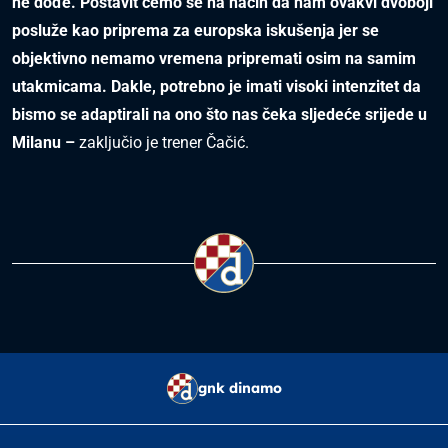
ne dođe. Postavit ćemo se na način da nam ovakvi dvoboji
posluže kao priprema za europska iskušenja jer se
objektivno nemamo vremena pripremati osim na samim
utakmicama. Dakle, potrebno je imati visoki intenzitet da
bismo se adaptirali na ono što nas čeka sljedeće srijede u
Milanu –
zaključio je trener Čačić.
gnk dinamo