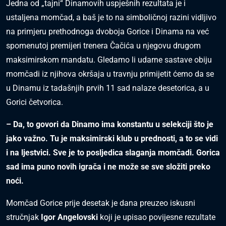
Jedna od „tajni“ Dinamovih uspješnih rezultata je i
ustaljena momčad, a baš je to na simboličnoj razini vidljivo
na primjeru prethodnoga dvoboja Gorice i Dinama na već
spomenutoj premijeri trenera Čačića u njegovu drugom
maksimirskom mandatu. Gledamo li udarne sastave obiju
momčadi iz njihova okršaja u travnju primijetit ćemo da se
u Dinamu iz tadašnjih prvih 11 sad nalaze desetorica, a u
Gorici četvorica.
– Da, to govori da Dinamo ima konstantu u selekciji što je
jako važno. Tu je maksimirski klub u prednosti, a to se vidi
i na ljestvici. Sve je to posljedica slaganja momčadi. Gorica
sad ima puno novih igrača i ne može se sve složiti preko
noći.
Momčad Gorice prije desetak je dana preuzeo iskusni
stručnjak
Igor Angelovski
koji je upisao povijesne rezultate