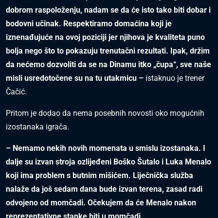
dobrom raspoloženju, nadam se da će isto tako biti dobar i
bodovni učinak. Respektiramo domaćina koji je
iznenađujuće na ovoj poziciji jer njihova je kvaliteta puno
bolja nego što to pokazuju trenutačni rezultati. Ipak, držim
da nećemo dozvoliti da se na Dinamu itko „čupa“, sve naše
misli usredotočene su na tu utakmicu –
istaknuo je trener
Čačić.
Pritom je dodao da nema posebnih novosti oko mogućnih
izostanaka igrača.
– Nemamo nekih novih momenata u smislu izostanaka. I
dalje su izvan stroja ozlijeđeni Boško Šutalo i Luka Menalo
koji ima problem s butnim mišićem. Liječnička služba
nalaže da još sedam dana bude izvan terena, zasad radi
odvojeno od momčadi. Očekujem da će Menalo nakon
reprezentativne stanke biti u momčadi.