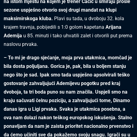
na istom mjestu na kojem je trener Čačić u smiraju prošle
sezone uspješno otvorio svoj drugi mandat na klupi
maksimirskoga kluba.
Plavi su tada, u dvoboju 32. kola
krajem travnja, pobijedili s 1:0 golom kapetana
Arijana
Ademija
u 85. minuti i tako uhvatili zalet i otvorili put prema
naslovu prvaka.
– To mi je drago sjećanje, moja prva utakmica, momčad je
bila dosta poljuljana. Gorica je, pak, bila u boljem stanju
nego što je sad. Ipak smo tada uspješno apsolvirali teško
gostovanje zahvaljujući Ademijevu pogotku pred kraj
dvoboja, ta tri boda puno su nam značila. Uspjeli smo na
kraju sačuvati čelnu poziciju, a zahvaljujući tome, Dinamo
danas igra u Ligi prvaka. Svaka je utakmica posebna, a
ova nam dolazi nakon teškog europskog iskušenja. Stalno
ponavljam da nam je zaista prioritet nacionalno prvenstvo i
da ćemo učiniti sve da pokažemo svoju snagu. Igrači su u