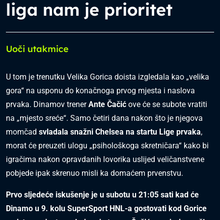
liga nam je prioritet
Uoči utakmice
U tom je trenutku Velika Gorica doista izgledala kao „velika
gora“ na usponu do konačnoga prvog mjesta i naslova
prvaka. Dinamov trener
Ante Čačić
ove će se subote vratiti
na „mjesto sreće“. Samo četiri dana nakon što je njegova
momčad
svladala snažni Chelsea na startu Lige prvaka
,
morat će preuzeti ulogu „psihološkoga skretničara“ kako bi
igračima nakon opravdanih lovorika uslijed veličanstvene
pobjede ipak skrenuo misli ka domaćem prvenstvu.
Prvo sljedeće iskušenje je u subotu u 21:05 sati kad će
Dinamo u 9. kolu SuperSport HNL-a gostovati kod Gorice