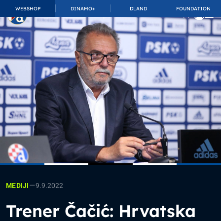
WEBSHOP
DINAMO+
DLAND
FOUNDATION
TOP_BAR.MembershipSuffix
—
9.9.2022
MEDIJI
Trener Čačić: Hrvatska