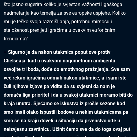
što jasno sugerira koliko je svjestan važnosti ligaškoga
nadmetanja kao temelja za sve europske uspjehe. Koliko
mu je teško svoja razmišljanja, potrebnu mirnoću i
staloženost prenijeti igračima u ovakvim euforičnim
trenucima?
– Sigurno je da nakon utakmica poput ove protiv
Chelseaja, kad u ovakvom nogometnom ambijentu
osvojite tri boda, dođe do emotivnog pražnjenja. Sve sam
već rekao igračima odmah nakon utakmice, a i sami ste
čuli njihove izjave pa vidite da su svjesni da nam je
domaća liga prioritet i da u svakoj utakmici moramo biti do
kraja unutra. Sjećamo se iskustva iz prošle sezone kad
smo imali olako ispustili bodove u nekim utakmicama pa
smo se na kraju doveli u situaciju da prvenstvo uđe u
neizvjesnu završnicu. Učinit ćemo sve da do toga ovaj put