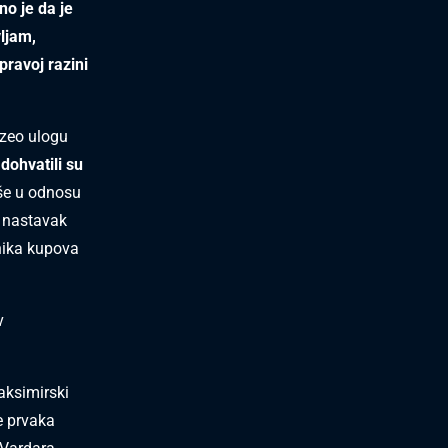
o je da je
vljam,
pravoj razini
uzeo ulogu
dohvatili su
še u odnosu
o nastavak
nika kupova
v
aksimirski
e prvaka