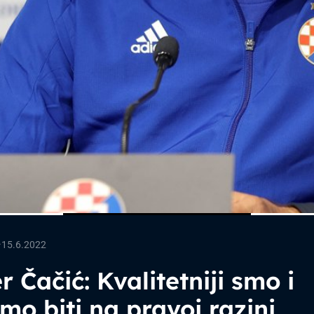
—
15.6.2022
r Čačić: Kvalitetniji smo i
o biti na pravoj razini