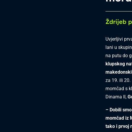
Ždrijeb 
Uvjerljivi p
lani u skupi
na putu do g
klupskog nat
makedonski S
za 19. ili 2
momčad s klu
Dinama II,
G
– Dobili smo 
momčad iz Ma
tako i prvoj