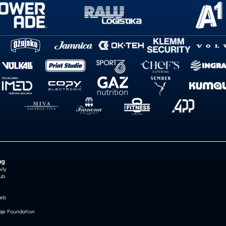
ng
ily
ub
reb
je Foundation