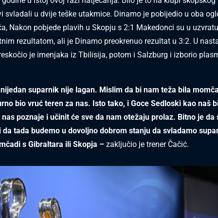
godine u istoj ovoj fazi natjecanja. Bilo je to na klupi skopskog
i svladali u dvije teške utakmice. Dinamo je pobijedio u oba ogle
a, Nakon pobjede plavih u Skopju s 2:1 Makedonci su u uzvrat
etnim rezultatom, ali je Dinamo preokrenuo rezultat u 3:2. U nas
reskočio je imenjaka iz Tbilisija, potom i Salzburg i izborio pla
ijedan suparnik nije lagan. Mislim da bi nam teža bila momča
rno bio vruć teren za nas. Isto tako, i Goce Sedloski kao naš bi
 nas poznaje i učinit će sve da nam otežaju prolaz. Bitno je da
i da tada budemo u dovoljno dobrom stanju da svladamo suparn
mčadi s Gibraltara ili Skopja –
zaključio je trener Čačić.