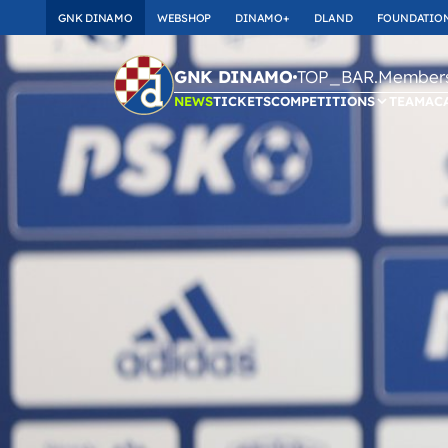
GNK DINAMO
WEBSHOP
DINAMO+
DLAND
FOUNDATIO
TOP_BAR.Membersh
GNK DINAMO
NEWS
TICKETS
COMPETITIONS
TEAM
AC