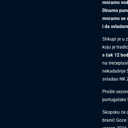
moramo vodi
Dinamo puno 
moramo se us
i da svlada
Shkupi je u 
koju je trad
s čak 12 bo
na trećeplas
nekadašnje 
svladao NK 
Prošle sezon
portugalske 
Skopsku će d
branič Goce 