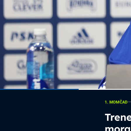
1. MOMČAD
Trene
moram