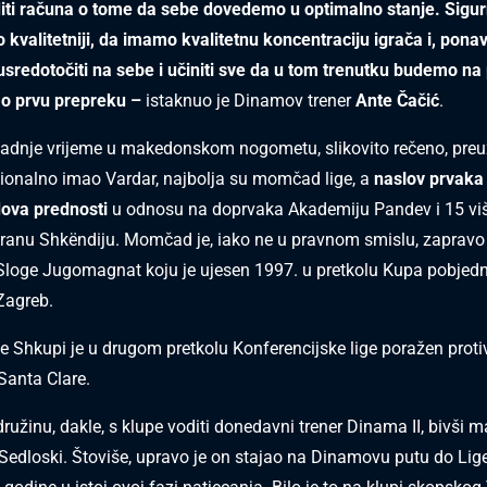
ti računa o tome da sebe dovedemo u optimalno stanje. Sigurn
kvalitetniji, da imamo kvalitetnu koncentraciju igrača i, pona
redotočiti na sebe i učiniti sve da u tom trenutku budemo na 
mo prvu prepreku –
istaknuo je Dinamov trener
Ante Čačić
.
zadnje vrijeme u makedonskom nogometu, slikovito rečeno, pre
icionalno imao Vardar, najbolja su momčad lige, a
naslov prvaka 
dova prednosti
u odnosu na doprvaka Akademiju Pandev i 15 vi
iranu Shkëndiju. Momčad je, iako ne u pravnom smislu, zaprav
Sloge Jugomagnat koju je ujesen 1997. u pretkolu Kupa pobjed
Zagreb.
e Shkupi je u drugom pretkolu Konferencijske lige poražen proti
Santa Clare.
ružinu, dakle, s klupe voditi donedavni trener Dinama II, bivši m
Sedloski. Štoviše, upravo je on stajao na Dinamovu putu do Lig