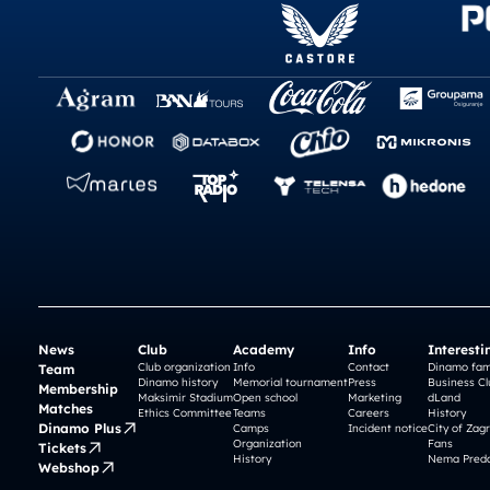
News
Club
Academy
Info
Interesti
Club organization
Info
Contact
Dinamo fam
Team
Dinamo history
Memorial tournament
Press
Business Cl
Membership
Maksimir Stadium
Open school
Marketing
dLand
Matches
Ethics Committee
Teams
Careers
History
Dinamo Plus
Camps
Incident notice
City of Zag
Organization
Fans
Tickets
History
Nema Preda
Webshop