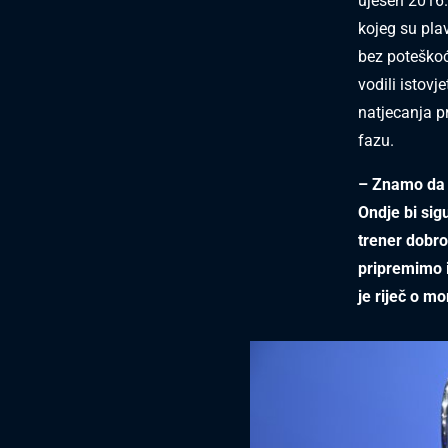
ujesen 2016. 
kojeg su plav
bez poteškoć
vodili istovj
natjecanja p
fazu.
– Znamo da n
Ondje bi sigu
trener dobro
pripremimo 
je riječ o mo