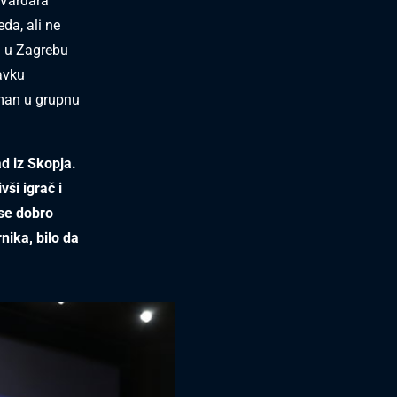
 Vardara
da, ali ne
u u Zagrebu
tavku
sman u grupnu
d iz Skopja.
vši igrač i
 se dobro
ika, bilo da