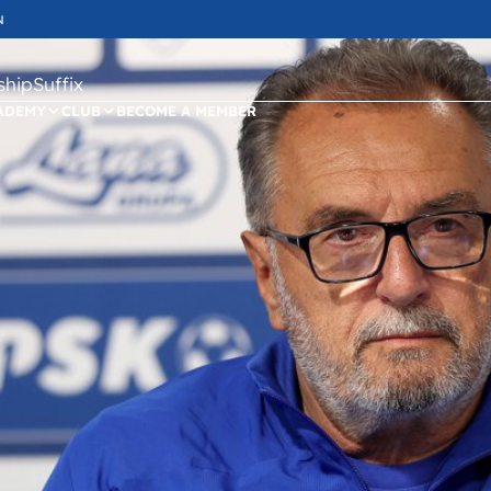
N
ipSuffix
ADEMY
CLUB
BECOME A MEMBER