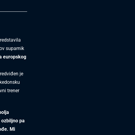
redstavila
mov suparnik
oga europskog
redviđen je
Makedonsku
ni trener
bolja
 ozbiljno pa
ođe. Mi