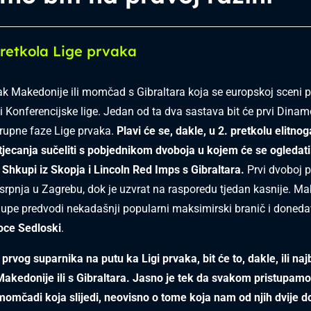
pretkola Lige prvaka
rvak Makedonije ili momčad s Gibraltara koja se europskoj sceni p
ni Konferencijske lige. Jedan od ta dva sastava bit će prvi Dina
rupne faze Lige prvaka.
Plavi će se, dakle, u 2. pretkolu elitn
jecanja sučeliti s pobjednikom dvoboja u kojem će se ogledati
hkupi iz Skopja i Lincoln Red Imps s Gibraltara.
Prvi dvoboj p
0. srpnja u Zagrebu, dok je uzvrat na rasporedu tjedan kasnije. 
pe predvodi nekadašnji popularni maksimirski branič i donedav
oce Sedloski
.
prvog suparnika na putu ka Ligi prvaka, bit će to, dakle, ili naj
kedonije ili s Gibraltara. Jasno je tek da svakom pristupamo
 momčadi koja slijedi, neovisno o tome koja nam od njih dvije d