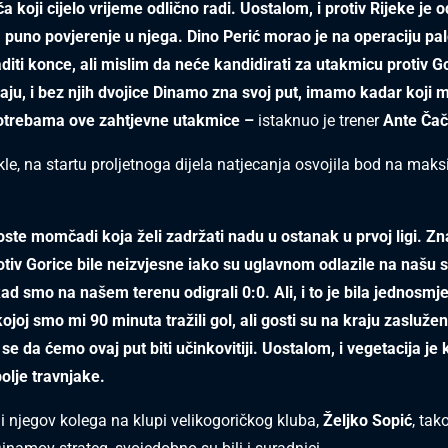
 koji cijelo vrijeme odlično radi. Uostalom, i protiv Rijeke je o
puno povjerenje u njega. Dino Perić morao je na operaciju pal
diti konce, ali mislim da neće kandidirati za utakmicu protiv G
ju, i bez njih dvojice Dinamo zna svoj put, imamo kadar koji 
potrebama ove zahtjevne utakmice –
istaknuo je trener
Ante Čač
akle, na startu proljetnoga dijela natjecanja osvojila bod na ma
ste momčadi koja želi zadržati nadu u ostanak u prvoj ligi. Z
tiv Gorice bile neizvjesne iako su uglavnom odlazile na našu 
ad smo na našem terenu odigrali 0:0. Ali, i to je bila jednosmj
ojoj smo mi 90 minuta tražili gol, ali gosti su na kraju zaslužen
e da ćemo ovaj put biti učinkovitiji. Uostalom, i vegetacija je
olje travnjake.
 i njegov kolega na klupi velikogoričkog kluba,
Željko Sopić
, tak