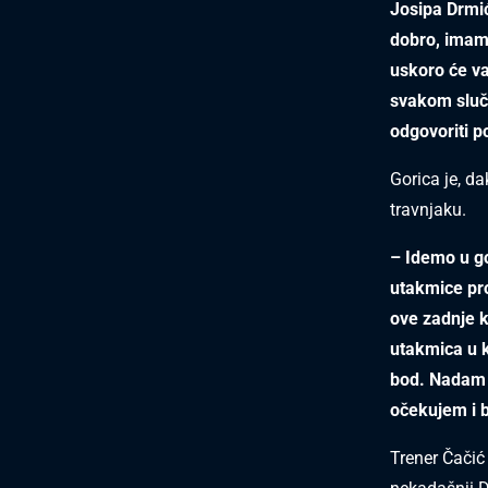
Josipa Drmića
dobro, imam 
uskoro će va
svakom sluča
odgovoriti 
Gorica je, d
travnjaku.
– Idemo u go
utakmice pro
ove zadnje k
utakmica u k
bod. Nadam s
očekujem i b
Trener Čačić