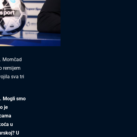
ske. Momčad
vo remijem
jila sva tri
n. Mogli smo
o je
icama
koća u
urskoj? U