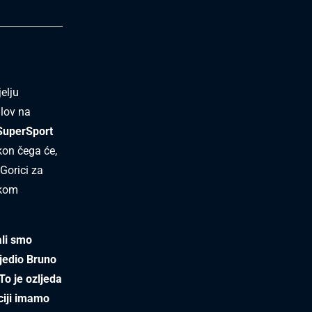
elju
 lov na
 SuperSport
kon čega će,
 Gorici za
skom
ali smo
ijedio Bruno
To je ozljeda
iciji imamo