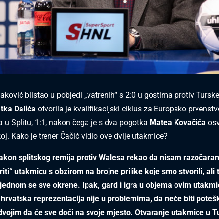
vaković blistao u pobjedi „vatrenih“ s 2:0 u gostima protiv Tur
atka Dalića
otvorila je kvalifikacijski ciklus za Europsko prvenst
a u Splitu, 1:1, nakon čega je s dva pogotka
Matea Kovačića
osvo
oj. Kako je trener Čačić vidio ove dvije utakmice?
akon splitskog remija protiv Walesa rekao da nisam razočara
riti“ utakmicu s obzirom na brojne prilike koje smo stvorili, ali t
jednom se sve okrene. Ipak, gard i igra u objema ovim utakm
hrvatska reprezentacija nije u problemima, da neće biti poteš
 dvojim da će sve doći na svoje mjesto. Otvaranje utakmice u T