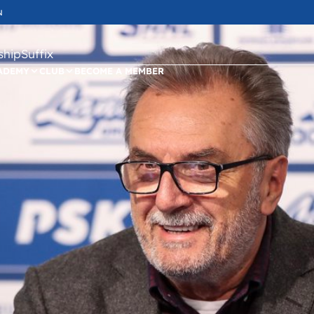
N
ipSuffix
ADEMY
CLUB
BECOME A MEMBER