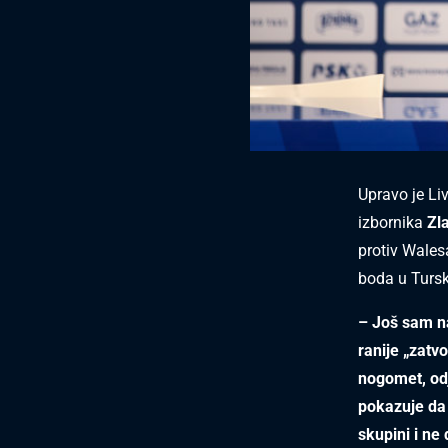
Upravo je Li
izbornika
Zl
protiv Wales
boda u Tursk
– Još sam n
ranije „zatvo
nogomet, od
pokazuje da 
skupini i ne