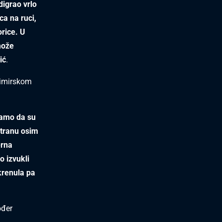
digrao vrlo
ca na ruci,
orice. U
može
ić
.
ksimirskom
namo da su
stranu osim
erna
o izvukli
 krenula pa
ođer