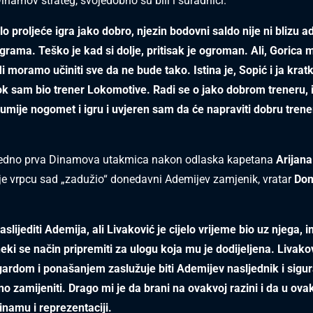
inamov strateg, svojedobno su bili i suradnici.
elo proljeće igra jako dobro, njezin bodovni saldo nije ni blizu 
grama. Teško je kad si dolje, pritisak je ogroman. Ali, Gorica
Mi moramo učiniti sve da ne bude tako. Istina je, Sopić i ja kra
ok sam bio trener Lokomotive. Radi se o jako dobrom treneru, 
zumije nogomet i igru i uvjeren sam da će napraviti dobru tren
ujedno prva Dinamova utakmica nakon odlaska kapetana
Arijan
e vrpcu sad „zadužio“ donedavni Ademijev zamjenik, vratar
Dom
aslijediti Ademija, ali Livaković je cijelo vrijeme bio uz njega, 
 neki se način pripremiti za ulogu koja mu je dodijeljena. Livak
gardom i ponašanjem zaslužuje biti Ademijev nasljednik i sig
no zamijeniti. Drago mi je da brani na ovakvoj razini i da u ova
Dinamu i reprezentaciji.