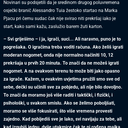
Novinari su podsjetili da je sredinom drugog poluvremena
osječki branič Alessandro Tuia žestoko startao na Marka
Pjacu pri čemu sudac čak nije svirao niti prekršaj iako je
start, kako sami kažu, zaslužio barem žuti karton.
– Svi griješimo – i ja, igrači, suci... Ali naravno, puno je to
pogrešaka. O igračima treba voditi računa. Ako želiš igrati
moderan nogomet, onda nije normalno načiniti 10, 12
prekršaja u prvih 20 minuta. To znači da ne možeš igrati
nogomet. A na ovakvom terenu to može biti jako opasno
za igrače. Kažem, u ovakvim uvjetima pružili smo sve od
sebe, dečki su učinili sve za pobjedu, ali nije bilo dovoljno.
To znači da moramo još više raditi i taktički, i fizički, i
psihološki, u svakom smislu. Ako se želimo poboljšati,
moramo se više fokusirati, što više vremena provesti
zajedno. Kad pobijediš sve je lako, svi navijaju za tebe, ali
kad izgubiš jednu, dvije utakmice čak te ni rođena majka