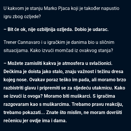
U kakvom je stanju Marko Pjaca koji je također napustio
igru zbog ozljede?
– Bit će ok, nije ozbiljnija ozljeda. Dobio je udarac.
Trener Cannavaro i u igračkim je danima bio u sličnim
situacijama. Kako izvući momčad iz ovakvog stanja?
– Možete zamisliti kakva je atmosfera u svlačionici.
Dečkima je doista jako stalo, znaju važnost i težinu dresa
kojeg nose. Ovakav poraz teško im pada, ali moramo brzo
razbistriti glavu i pripremiti se za sljedeću utakmicu. Kako
se izvući iz ovoga? Moramo biti muškarci. S igračima
razgovaram kao s muškarcima. Trebamo pravu reakciju,
trebamo pokazati... Znate što mislim, ne moram dovršiti
rečenicu jer ovdje ima i dama.