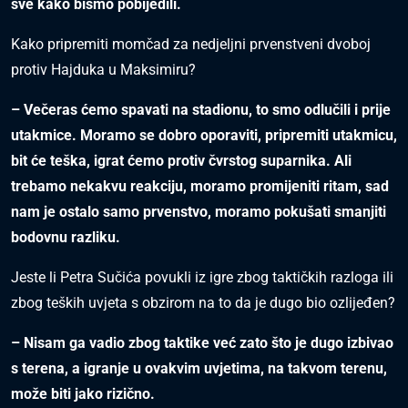
sve kako bismo pobijedili.
Kako pripremiti momčad za nedjeljni prvenstveni dvoboj
protiv Hajduka u Maksimiru?
– Večeras ćemo spavati na stadionu, to smo odlučili i prije
utakmice. Moramo se dobro oporaviti, pripremiti utakmicu,
bit će teška, igrat ćemo protiv čvrstog suparnika. Ali
trebamo nekakvu reakciju, moramo promijeniti ritam, sad
nam je ostalo samo prvenstvo, moramo pokušati smanjiti
bodovnu razliku.
Jeste li Petra Sučića povukli iz igre zbog taktičkih razloga ili
zbog teških uvjeta s obzirom na to da je dugo bio ozlijeđen?
– Nisam ga vadio zbog taktike već zato što je dugo izbivao
s terena, a igranje u ovakvim uvjetima, na takvom terenu,
može biti jako rizično.