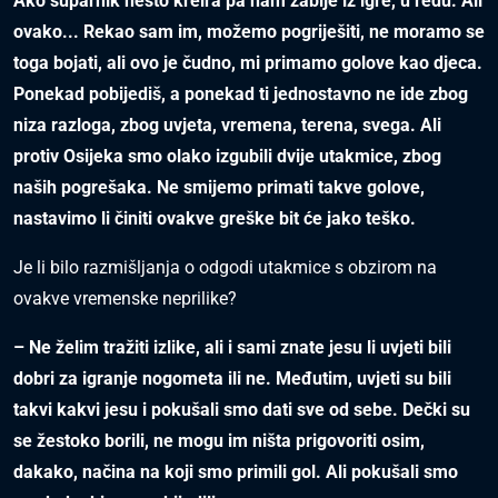
Ako suparnik nešto kreira pa nam zabije iz igre, u redu. Ali
ovako... Rekao sam im, možemo pogriješiti, ne moramo se
toga bojati, ali ovo je čudno, mi primamo golove kao djeca.
Ponekad pobijediš, a ponekad ti jednostavno ne ide zbog
niza razloga, zbog uvjeta, vremena, terena, svega. Ali
protiv Osijeka smo olako izgubili dvije utakmice, zbog
naših pogrešaka. Ne smijemo primati takve golove,
nastavimo li činiti ovakve greške bit će jako teško.
Je li bilo razmišljanja o odgodi utakmice s obzirom na
ovakve vremenske neprilike?
– Ne želim tražiti izlike, ali i sami znate jesu li uvjeti bili
dobri za igranje nogometa ili ne. Međutim, uvjeti su bili
takvi kakvi jesu i pokušali smo dati sve od sebe. Dečki su
se žestoko borili, ne mogu im ništa prigovoriti osim,
dakako, načina na koji smo primili gol. Ali pokušali smo