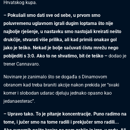
Hrvatskog kupa.
– Pokušali smo dati sve od sebe, u prvom smo
poluvremenu uglavnom igrali dugim loptama što nije
najbolje rješenje, u nastavku smo nastojali kreirati nešto
drukčije, stvarati više prilika, ali kad primiš onakav gol
jako je teško. Nekad je bolje sačuvati čistu mrežu nego
pobijediti s 3:0. Ako to ne shvatimo, bit će teško –
dodao je
trener Cannavaro.
Novinare je zanimalo što se događa s Dinamovom
obranom kad treba braniti akcije nakon prekida jer “svaki
korner i slobodan udarac djeluju jednako opasno kao
jedanaesterac”.
– Upravo tako. To je pitanje koncentracije. Puno radimo na
tome, i jučer smo na tome radili i prekjučer smo radili...