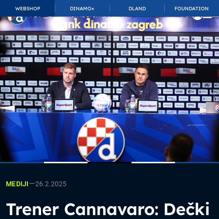
WEBSHOP
DINAMO+
DLAND
FOUNDATION
TOP_BAR.MembershipSuffix
—
26.2.2025
MEDIJI
Trener Cannavaro: Dečki